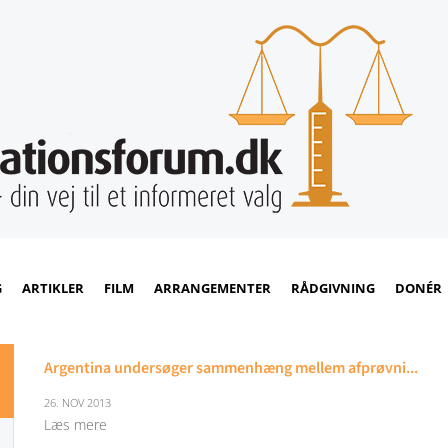
G
ARTIKLER
FILM
ARRANGEMENTER
RÅDGIVNING
DONÉR
Argentina undersøger sammenhæng mellem afprøvni...
26. NOV 2013
Læs mere