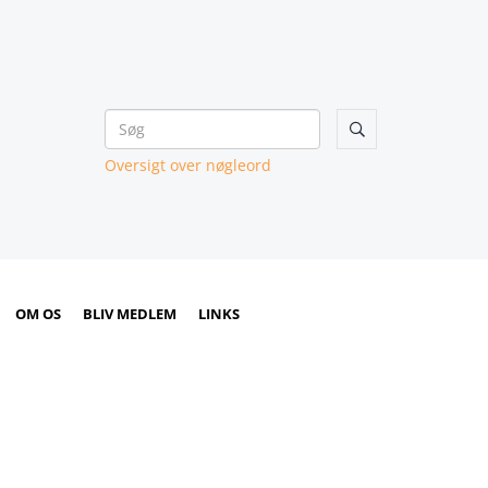

Oversigt over nøgleord
OM OS
BLIV MEDLEM
LINKS