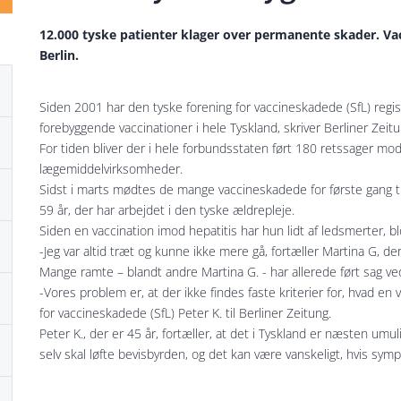
12.000 tyske patienter klager over permanente skader. Vac
Berlin.
Siden 2001 har den tyske forening for vaccineskadede (SfL) regi
forebyggende vaccinationer i hele Tyskland, skriver Berliner Zeitu
For tiden bliver der i hele forbundsstaten ført 180 retssager mo
lægemiddelvirksomheder.
Sidst i marts mødtes de mange vaccineskadede for første gang til
59 år, der har arbejdet i den tyske ældrepleje.
Siden en vaccination imod hepatitis har hun lidt af ledsmerter, 
-Jeg var altid træt og kunne ikke mere gå, fortæller Martina G, de
Mange ramte – blandt andre Martina G. - har allerede ført sag ve
-Vores problem er, at der ikke findes faste kriterier for, hvad en
for vaccineskadede (SfL) Peter K. til Berliner Zeitung.
Peter K., der er 45 år, fortæller, at det i Tyskland er næsten um
selv skal løfte bevisbyrden, og det kan være vanskeligt, hvis sy