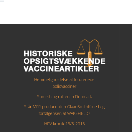
Hemmeligholdelse af forurenede
poliovacciner
Something rotten in Denmark
Står MFR-producenten GlaxoSmithKline bag
forfølgensen af WAKEFIELD?
HPV kronik 13/8-2013