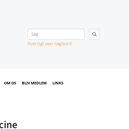

Oversigt over nøgleord
OM OS
BLIV MEDLEM
LINKS
cine