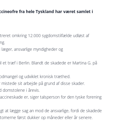
cineofre fra hele Tyskland har været samlet i
streret omkring 12.000 sygdomstilfælde udløst af
ng.
d læger, ansvarlige myndigheder og
 et træf i Berlin. Blandt de skadede er Martina G. på
blodmangel og udviklet kronisk træthed.
r mistede sit arbejde på grund af disse skader.
d domstolene i årevis.
 vaccineskade er, siger talsperson for den tyske forening
uligt at lægge sag an mod de ansvarlige, fordi de skadede
mptomerne først dukker op måneder eller år senere.