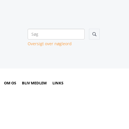

Oversigt over nøgleord
OM OS
BLIV MEDLEM
LINKS