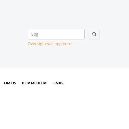

Oversigt over nøgleord
OM OS
BLIV MEDLEM
LINKS