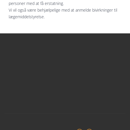
personer med at få erstatning.
Vi vil også være behjælpelige med at anmelde bivirkninger til
lægemiddelstyrelse.