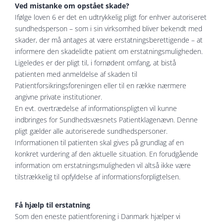
Ved mistanke om opstået skade?
Ifølge loven 6 er det en udtrykkelig pligt for enhver autoriseret
sundhedsperson – som i sin virksomhed bliver bekendt med
skader, der må antages at være erstatningsberettigende – at
informere den skadelidte patient om erstatningsmuligheden.
Ligeledes er der pligt til, i fornødent omfang, at bistå
patienten med anmeldelse af skaden til
Patientforsikringsforeningen eller til en række nærmere
angivne private institutioner.
En evt. overtrædelse af informationspligten vil kunne
indbringes for Sundhedsvæsnets Patientklagenævn. Denne
pligt gælder alle autoriserede sundhedspersoner.
Informationen til patienten skal gives på grundlag af en
konkret vurdering af den aktuelle situation. En forudgående
information om erstatningsmuligheden vil altså ikke være
tilstrækkelig til opfyldelse af informationsforpligtelsen.
Få hjælp til erstatning
Som den eneste patientforening i Danmark hjælper vi