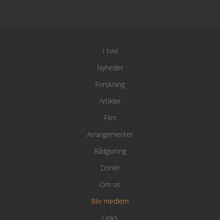
I tvivl
Nyheder
Forskning
Artikler
Film
Arrangementer
Rådgivning
Donér
Om os
Bliv medlem
Links