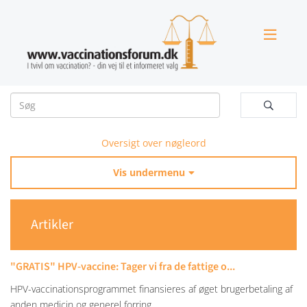


Oversigt over nøgleord
Vis undermenu

Artikler
"GRATIS" HPV-vaccine: Tager vi fra de fattige o...
HPV-vaccinationsprogrammet finansieres af øget brugerbetaling af
anden medicin og generel forring...