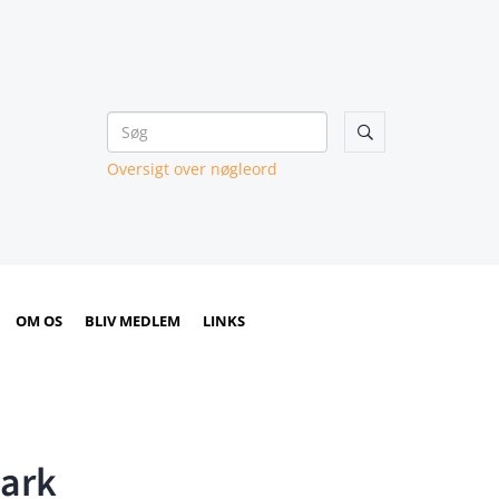

Oversigt over nøgleord
OM OS
BLIV MEDLEM
LINKS
mark