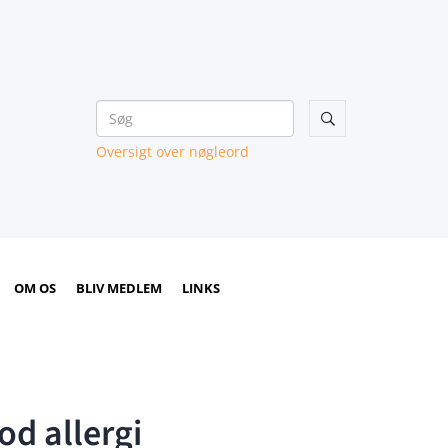

Oversigt over nøgleord
OM OS
BLIV MEDLEM
LINKS
d allergi