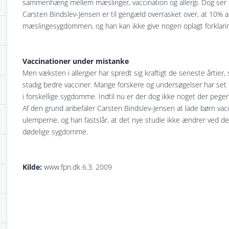
sammenhæng mellem mæslinger, vaccination og allergi. Dog ser d
Carsten Bindslev-Jensen er til gengæld overrasket over, at 10% af
mæslingesygdommen, og han kan ikke give nogen oplagt forklaring 
Vaccinationer under mistanke
Men væksten i allergier har spredt sig kraftigt de seneste årtier,
stadig bedre vacciner. Mange forskere og undersøgelser har s
i forskellige sygdomme. Indtil nu er der dog ikke noget der peger
Af den grund anbefaler Carsten Bindslev-Jensen at lade børn vacc
ulemperne, og han fastslår, at det nye studie ikke ændrer ved de
dødelige sygdomme.
Kilde:
www.fpn.dk 6.3. 2009