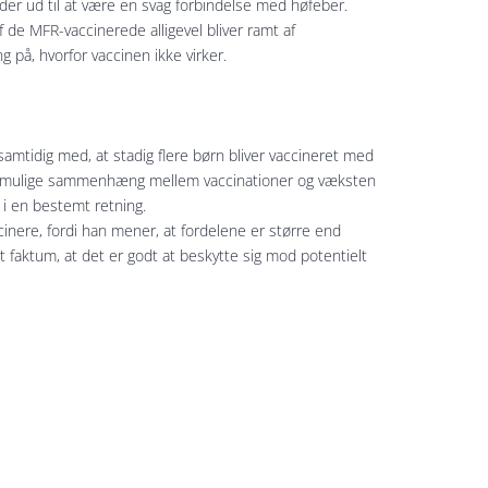
er ud til at være en svag forbindelse med høfeber.
 de MFR-vaccinerede alligevel bliver ramt af
på, hvorfor vaccinen ikke virker.
 samtidig med, at stadig flere børn bliver vaccineret med
et mulige sammenhæng mellem vaccinationer og væksten
 i en bestemt retning.
inere, fordi han mener, at fordelene er større end
t faktum, at det er godt at beskytte sig mod potentielt