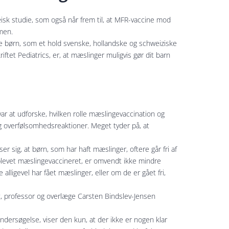
sk studie, som også når frem til, at MFR-vaccine mod
men.
e børn, som et hold svenske, hollandske og schweiziske
iftet Pediatrics, er, at mæslinger muligvis gør dit barn
ar at udforske, hvilken rolle mæslingevaccination og
og overfølsomhedsreaktioner. Meget tyder på, at
ser sig, at børn, som har haft mæslinger, oftere går fri af
blevet mæslingevaccineret, er omvendt ikke mindre
alligevel har fået mæslinger, eller om de er gået fri,
t, professor og overlæge Carsten Bindslev-Jensen
dersøgelse, viser den kun, at der ikke er nogen klar