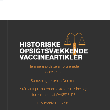
Hemmeligholdelse af forurenede
poliovacciner
Something rotten in Denmark
Står MFR-producenten GlaxoSmithKline bag
forfølgensen af WAKEFIELD?
HPV kronik 13/8-2013