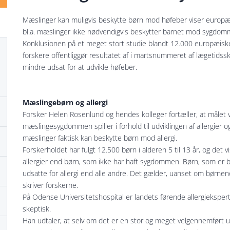
Mæslinger kan muligvis beskytte børn mod høfeber viser europæi
bl.a. mæslinger ikke nødvendigvis beskytter barnet mod sygdom
Konklusionen på et meget stort studie blandt 12.000 europæisk
forskere offentliggør resultatet af i martsnummeret af lægetidsskr
mindre udsat for at udvikle høfeber.
Mæslingebørn og allergi
Forsker Helen Rosenlund og hendes kolleger fortæller, at målet v
mæslingesygdommen spiller i forhold til udviklingen af allergier 
mæslinger faktisk kan beskytte børn mod allergi.
Forskerholdet har fulgt 12.500 børn i alderen 5 til 13 år, og det vi
allergier end børn, som ikke har haft sygdommen. Børn, som er 
udsatte for allergi end alle andre. Det gælder, uanset om børnene 
skriver forskerne.
På Odense Universitetshospital er landets førende allergieksper
skeptisk.
Han udtaler, at selv om det er en stor og meget velgennemført un