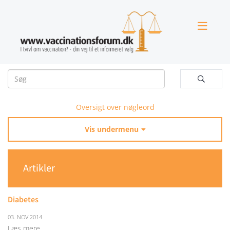


Oversigt over nøgleord
Vis undermenu

Artikler
Diabetes
03. NOV 2014
Læs mere