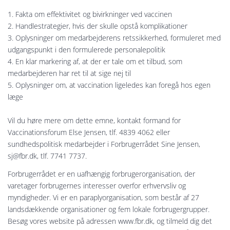
1. Fakta om effektivitet og bivirkninger ved vaccinen
2. Handlestrategier, hvis der skulle opstå komplikationer
3. Oplysninger om medarbejderens retssikkerhed, formuleret med
udgangspunkt i den formulerede personalepolitik
4. En klar markering af, at der er tale om et tilbud, som
medarbejderen har ret til at sige nej til
5. Oplysninger om, at vaccination ligeledes kan foregå hos egen
læge
Vil du høre mere om dette emne, kontakt formand for
Vaccinationsforum Else Jensen, tlf. 4839 4062 eller
sundhedspolitisk medarbejder i Forbrugerrådet Sine Jensen,
sj@fbr.dk, tlf. 7741 7737.
Forbrugerrådet er en uafhængig forbrugerorganisation, der
varetager forbrugernes interesser overfor erhvervsliv og
myndigheder. Vi er en paraplyorganisation, som består af 27
landsdækkende organisationer og fem lokale forbrugergrupper.
Besøg vores website på adressen www.fbr.dk, og tilmeld dig det