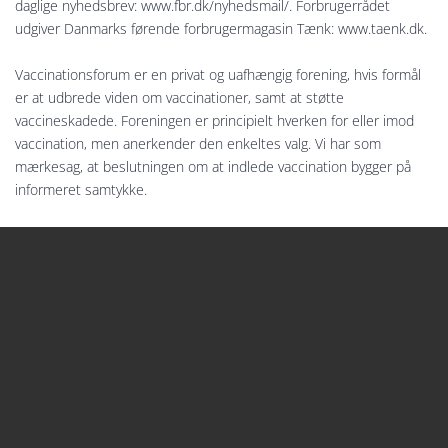
daglige nyhedsbrev: www.fbr.dk/nyhedsmail/. Forbrugerrådet
udgiver Danmarks førende forbrugermagasin Tænk: www.taenk.dk.
Vaccinationsforum er en privat og uafhængig forening, hvis formål
er at udbrede viden om vaccinationer, samt at støtte
vaccineskadede. Foreningen er principielt hverken for eller imod
vaccination, men anerkender den enkeltes valg. Vi har som
mærkesag, at beslutningen om at indlede vaccination bygger på
informeret samtykke.