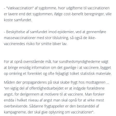
- "Vækvaccination" af sygdomme, hvor udgifterne til vaccinationen
er lavere end det sygdommen, ifølge cost-benefit beregninger, ville
koste samfundet.
- Beskyttelse af samfundet imod epidemier, ved at gennemføre
massevaccinationer med stor tilslutning, så også de ikke-
vaccineredes risiko for smitte bliver lav.
For at opnå ovenstående mål, har sundhedsmyndighederne valgt
at bringe ensidig information om det gavnlige i at vaccinere, bygget
op omkring et forenklet og ofte fejlagtigt tolket statistisk materiale.
Måden der propaganderes på skal skabe frygt hos modtageren …
"en vigtig del af offentlighedsarbejdet er at indgyde forældrene
angst, for derigennem at motivere til at vaccinere. Man forsker
endda i hvilket niveau af angst man skal opnå for at virke mest
overbevisende. Sådanne frygtappeller er den bestanddel af
kampagnerne, der skal give oplysning om vaccinationer".