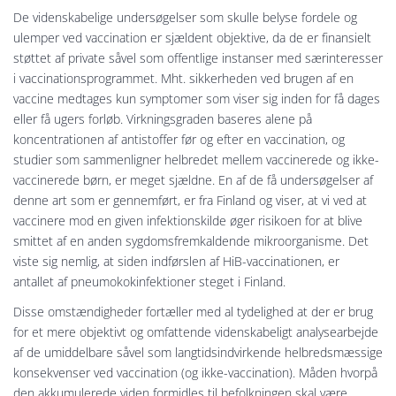
De videnskabelige undersøgelser som skulle belyse fordele og
ulemper ved vaccination er sjældent objektive, da de er finansielt
støttet af private såvel som offentlige instanser med særinteresser
i vaccinationsprogrammet. Mht. sikkerheden ved brugen af en
vaccine medtages kun symptomer som viser sig inden for få dages
eller få ugers forløb. Virkningsgraden baseres alene på
koncentrationen af antistoffer før og efter en vaccination, og
studier som sammenligner helbredet mellem vaccinerede og ikke-
vaccinerede børn, er meget sjældne. En af de få undersøgelser af
denne art som er gennemført, er fra Finland og viser, at vi ved at
vaccinere mod en given infektionskilde øger risikoen for at blive
smittet af en anden sygdomsfremkaldende mikroorganisme. Det
viste sig nemlig, at siden indførslen af HiB-vaccinationen, er
antallet af pneumokokinfektioner steget i Finland.
Disse omstændigheder fortæller med al tydelighed at der er brug
for et mere objektivt og omfattende videnskabeligt analysearbejde
af de umiddelbare såvel som langtidsindvirkende helbredsmæssige
konsekvenser ved vaccination (og ikke-vaccination). Måden hvorpå
den akkumulerede viden formidles til befolkningen skal være