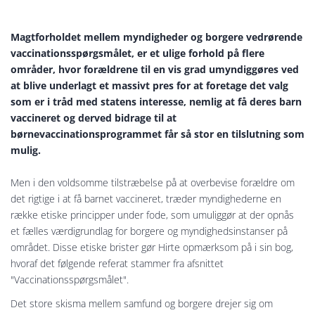
Magtforholdet mellem myndigheder og borgere vedrørende
vaccinationsspørgsmålet, er et ulige forhold på flere
områder, hvor forældrene til en vis grad umyndiggøres ved
at blive underlagt et massivt pres for at foretage det valg
som er i tråd med statens interesse, nemlig at få deres barn
vaccineret og derved bidrage til at
børnevaccinationsprogrammet får så stor en tilslutning som
mulig.
Men i den voldsomme tilstræbelse på at overbevise forældre om
det rigtige i at få barnet vaccineret, træder myndighederne en
række etiske principper under fode, som umuliggør at der opnås
et fælles værdigrundlag for borgere og myndighedsinstanser på
området. Disse etiske brister gør Hirte opmærksom på i sin bog,
hvoraf det følgende referat stammer fra afsnittet
"Vaccinationsspørgsmålet".
Det store skisma mellem samfund og borgere drejer sig om