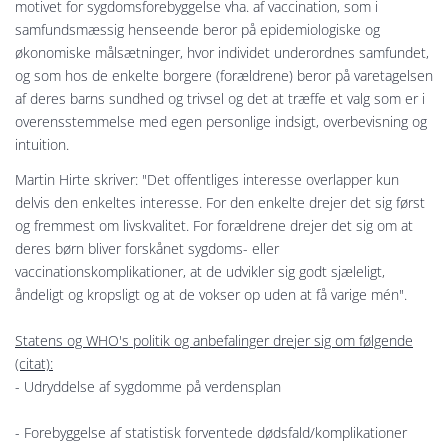
motivet for sygdomsforebyggelse vha. af vaccination, som i
samfundsmæssig henseende beror på epidemiologiske og
økonomiske målsætninger, hvor individet underordnes samfundet,
og som hos de enkelte borgere (forældrene) beror på varetagelsen
af deres barns sundhed og trivsel og det at træffe et valg som er i
overensstemmelse med egen personlige indsigt, overbevisning og
intuition.
Martin Hirte skriver: "Det offentliges interesse overlapper kun
delvis den enkeltes interesse. For den enkelte drejer det sig først
og fremmest om livskvalitet. For forældrene drejer det sig om at
deres børn bliver forskånet sygdoms- eller
vaccinationskomplikationer, at de udvikler sig godt sjæleligt,
åndeligt og kropsligt og at de vokser op uden at få varige mén".
Statens og WHO's politik og anbefalinger drejer sig om følgende
(citat):
- Udryddelse af sygdomme på verdensplan
- Forebyggelse af statistisk forventede dødsfald/komplikationer