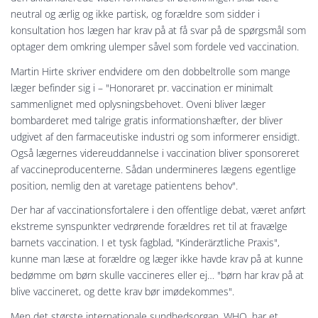
neutral og ærlig og ikke partisk, og forældre som sidder i
konsultation hos lægen har krav på at få svar på de spørgsmål som
optager dem omkring ulemper såvel som fordele ved vaccination.
Martin Hirte skriver endvidere om den dobbeltrolle som mange
læger befinder sig i – "Honoraret pr. vaccination er minimalt
sammenlignet med oplysningsbehovet. Oveni bliver læger
bombarderet med talrige gratis informationshæfter, der bliver
udgivet af den farmaceutiske industri og som informerer ensidigt.
Også lægernes videreuddannelse i vaccination bliver sponsoreret
af vaccineproducenterne. Sådan undermineres lægens egentlige
position, nemlig den at varetage patientens behov".
Der har af vaccinationsfortalere i den offentlige debat, været anført
ekstreme synspunkter vedrørende forældres ret til at fravælge
barnets vaccination. I et tysk fagblad, "Kinderärztliche Praxis",
kunne man læse at forældre og læger ikke havde krav på at kunne
bedømme om børn skulle vaccineres eller ej… "børn har krav på at
blive vaccineret, og dette krav bør imødekommes".
Men det største internationale sundhedsorgan, WHO, har et