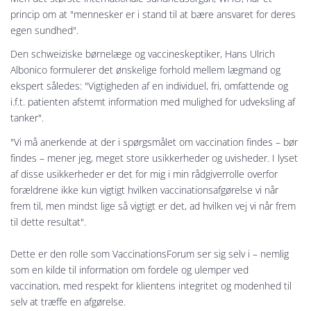
princip om at "mennesker er i stand til at bære ansvaret for deres
egen sundhed".
Den schweiziske børnelæge og vaccineskeptiker, Hans Ulrich
Albonico formulerer det ønskelige forhold mellem lægmand og
ekspert således: "Vigtigheden af en individuel, fri, omfattende og
i.f.t. patienten afstemt information med mulighed for udveksling af
tanker".
"Vi må anerkende at der i spørgsmålet om vaccination findes – bør
findes – mener jeg, meget store usikkerheder og uvisheder. I lyset
af disse usikkerheder er det for mig i min rådgiverrolle overfor
forældrene ikke kun vigtigt hvilken vaccinationsafgørelse vi når
frem til, men mindst lige så vigtigt er det, ad hvilken vej vi når frem
til dette resultat".
Dette er den rolle som VaccinationsForum ser sig selv i – nemlig
som en kilde til information om fordele og ulemper ved
vaccination, med respekt for klientens integritet og modenhed til
selv at træffe en afgørelse.