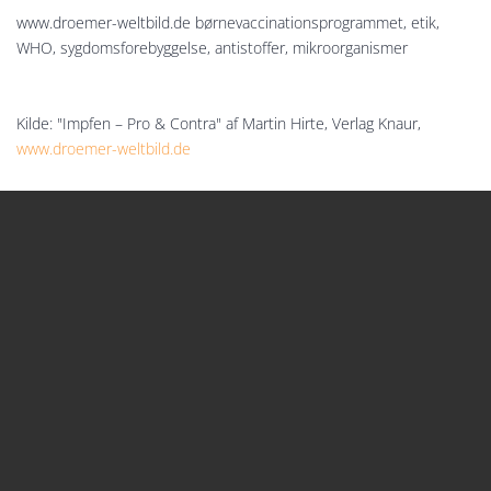
www.droemer-weltbild.de børnevaccinationsprogrammet, etik,
WHO, sygdomsforebyggelse, antistoffer, mikroorganismer
Kilde: "Impfen – Pro & Contra" af Martin Hirte, Verlag Knaur,
www.droemer-weltbild.de