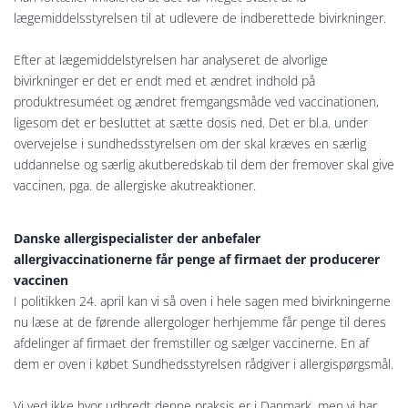
lægemiddelsstyrelsen til at udlevere de indberettede bivirkninger.
Efter at lægemiddelstyrelsen har analyseret de alvorlige
bivirkninger er det er endt med et ændret indhold på
produktresuméet og ændret fremgangsmåde ved vaccinationen,
ligesom det er besluttet at sætte dosis ned. Det er bl.a. under
overvejelse i sundhedsstyrelsen om der skal kræves en særlig
uddannelse og særlig akutberedskab til dem der fremover skal give
vaccinen, pga. de allergiske akutreaktioner.
Danske allergispecialister der anbefaler
allergivaccinationerne får penge af firmaet der producerer
vaccinen
I politikken 24. april kan vi så oven i hele sagen med bivirkningerne
nu læse at de førende allergologer herhjemme får penge til deres
afdelinger af firmaet der fremstiller og sælger vaccinerne. En af
dem er oven i købet Sundhedsstyrelsen rådgiver i allergispørgsmål.
Vi ved ikke hvor udbredt denne praksis er i Danmark, men vi har