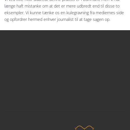
længe haft mistanke om at det er mere udbredt end til disse to
eksempler. Vi kunne tænke os en kulegravning fra mediernes side
og opfordrer hermed enhver journalist til at tage sagen op.