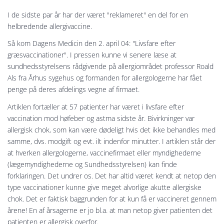
I de sidste par år har der været "reklameret" en del for en
helbredende allergivaccine.
Så kom Dagens Medicin den 2. april 04: "Livsfare efter
græsvaccinationer". I pressen kunne vi senere læse at
sundhedsstyrelsens rådgivende på allergiområdet professor Roald
Als fra Århus sygehus og formanden for allergologerne har fået
penge på deres afdelings vegne af firmaet.
Artiklen fortæller at 57 patienter har været i livsfare efter
vaccination mod høfeber og astma sidste år. Bivirkninger var
allergisk chok, som kan være dødeligt hvis det ikke behandles med
samme, dvs. modgift og evt. ilt indenfor minutter. I artiklen står der
at hverken allergologerne, vaccinefirmaet eller myndighederne
(lægemyndighederne og Sundhedsstyrelsen) kan finde
forklaringen. Det undrer os. Det har altid været kendt at netop den
type vaccinationer kunne give meget alvorlige akutte allergiske
chok. Det er faktisk baggrunden for at kun få er vaccineret gennem
årene! En af årsagerne er jo bl.a. at man netop giver patienten det
patienten er allergisk overfor.