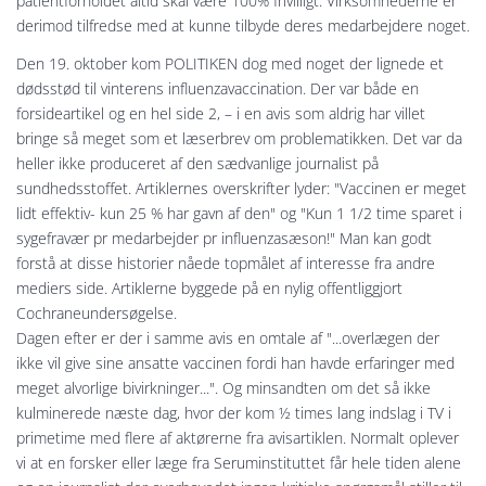
patientforholdet altid skal være 100% frivilligt. Virksomhederne er
derimod tilfredse med at kunne tilbyde deres medarbejdere noget.
Den 19. oktober kom POLITIKEN dog med noget der lignede et
dødsstød til vinterens influenzavaccination. Der var både en
forsideartikel og en hel side 2, – i en avis som aldrig har villet
bringe så meget som et læserbrev om problematikken. Det var da
heller ikke produceret af den sædvanlige journalist på
sundhedsstoffet. Artiklernes overskrifter lyder: "Vaccinen er meget
lidt effektiv- kun 25 % har gavn af den" og "Kun 1 1/2 time sparet i
sygefravær pr medarbejder pr influenzasæson!" Man kan godt
forstå at disse historier nåede topmålet af interesse fra andre
mediers side. Artiklerne byggede på en nylig offentliggjort
Cochraneundersøgelse.
Dagen efter er der i samme avis en omtale af "...overlægen der
ikke vil give sine ansatte vaccinen fordi han havde erfaringer med
meget alvorlige bivirkninger...". Og minsandten om det så ikke
kulminerede næste dag, hvor der kom ½ times lang indslag i TV i
primetime med flere af aktørerne fra avisartiklen. Normalt oplever
vi at en forsker eller læge fra Seruminstituttet får hele tiden alene