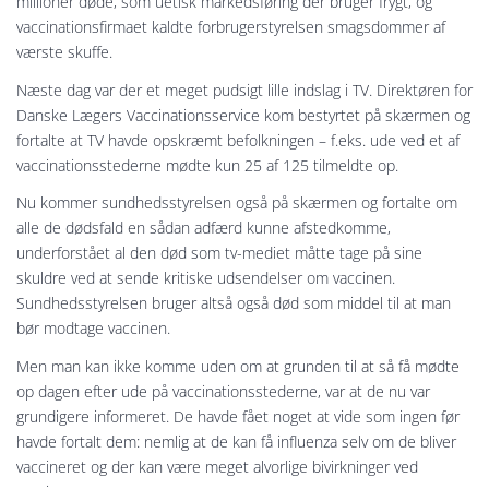
millioner døde, som uetisk markedsføring der bruger frygt, og
vaccinationsfirmaet kaldte forbrugerstyrelsen smagsdommer af
værste skuffe.
Næste dag var der et meget pudsigt lille indslag i TV. Direktøren for
Danske Lægers Vaccinationsservice kom bestyrtet på skærmen og
fortalte at TV havde opskræmt befolkningen – f.eks. ude ved et af
vaccinationsstederne mødte kun 25 af 125 tilmeldte op.
Nu kommer sundhedsstyrelsen også på skærmen og fortalte om
alle de dødsfald en sådan adfærd kunne afstedkomme,
underforstået al den død som tv-mediet måtte tage på sine
skuldre ved at sende kritiske udsendelser om vaccinen.
Sundhedsstyrelsen bruger altså også død som middel til at man
bør modtage vaccinen.
Men man kan ikke komme uden om at grunden til at så få mødte
op dagen efter ude på vaccinationsstederne, var at de nu var
grundigere informeret. De havde fået noget at vide som ingen før
havde fortalt dem: nemlig at de kan få influenza selv om de bliver
vaccineret og der kan være meget alvorlige bivirkninger ved