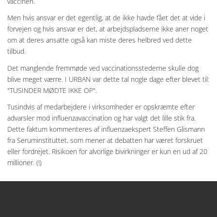
vaccinen.
Men hvis ansvar er det egentlig, at de ikke havde fået det at vide i
forvejen og hvis ansvar er det, at arbejdspladserne ikke aner noget
om at deres ansatte også kan miste deres helbred ved dette
tilbud.
Det manglende fremmøde ved vaccinationsstederne skulle dog
blive meget værre. I URBAN var dette tal nogle dage efter blevet til:
"TUSINDER MØDTE IKKE OP".
Tusindvis af medarbejdere i virksomheder er opskræmte efter
advarsler mod influenzavaccination og har valgt det lille stik fra.
Dette faktum kommenteres af influenzaekspert Steffen Glismann
fra Seruminstituttet, som mener at debatten har været forskruet
eller fordrejet. Risikoen for alvorlige bivirkninger er kun en ud af 20
millioner. (!)