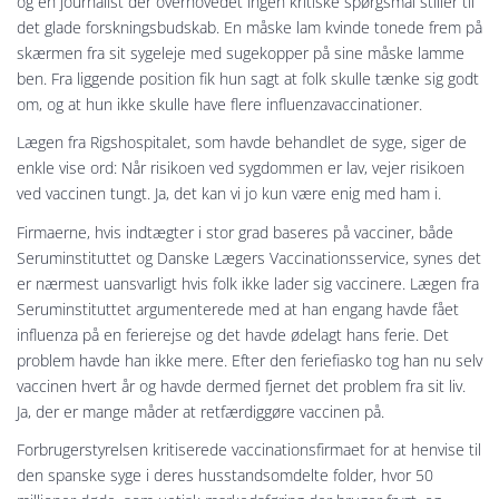
og en journalist der overhovedet ingen kritiske spørgsmål stiller til
det glade forskningsbudskab. En måske lam kvinde tonede frem på
skærmen fra sit sygeleje med sugekopper på sine måske lamme
ben. Fra liggende position fik hun sagt at folk skulle tænke sig godt
om, og at hun ikke skulle have flere influenzavaccinationer.
Lægen fra Rigshospitalet, som havde behandlet de syge, siger de
enkle vise ord: Når risikoen ved sygdommen er lav, vejer risikoen
ved vaccinen tungt. Ja, det kan vi jo kun være enig med ham i.
Firmaerne, hvis indtægter i stor grad baseres på vacciner, både
Seruminstituttet og Danske Lægers Vaccinationsservice, synes det
er nærmest uansvarligt hvis folk ikke lader sig vaccinere. Lægen fra
Seruminstituttet argumenterede med at han engang havde fået
influenza på en ferierejse og det havde ødelagt hans ferie. Det
problem havde han ikke mere. Efter den feriefiasko tog han nu selv
vaccinen hvert år og havde dermed fjernet det problem fra sit liv.
Ja, der er mange måder at retfærdiggøre vaccinen på.
Forbrugerstyrelsen kritiserede vaccinationsfirmaet for at henvise til
den spanske syge i deres husstandsomdelte folder, hvor 50