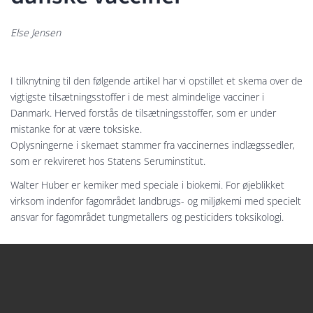
Else Jensen
I tilknytning til den følgende artikel har vi opstillet et skema over de
vigtigste tilsætningsstoffer i de mest almindelige vacciner i
Danmark. Herved forstås de tilsætningsstoffer, som er under
mistanke for at være toksiske.
Oplysningerne i skemaet stammer fra vaccinernes indlægssedler,
som er rekvireret hos Statens Seruminstitut.
Walter Huber er kemiker med speciale i biokemi. For øjeblikket
virksom indenfor fagområdet landbrugs- og miljøkemi med specielt
ansvar for fagområdet tungmetallers og pesticiders toksikologi.