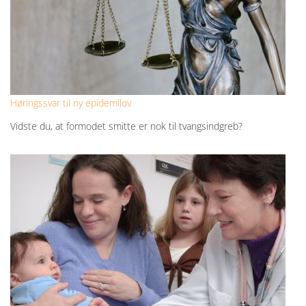
Høringssvar til ny epidemilov
Vidste du, at formodet smitte er nok til tvangsindgreb?