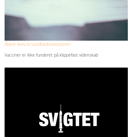
Åbent brev til sundhedsministeren
Vacciner er ikke funderet på klippefast videnskab