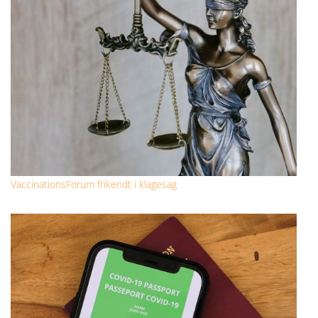
VaccinationsForum frikendt i klagesag