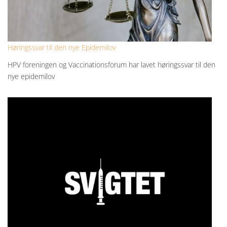
Høringssvar til den nye Epidemilov
HPV foreningen og Vaccinationsforum har lavet høringssvar til den
nye epidemilov