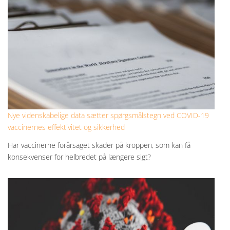
Nye videnskabelige data sætter spørgsmålstegn ved COVID-19
vaccinernes effektivitet og sikkerhed
Har vaccinerne forårsaget skader på kroppen, som kan få
konsekvenser for helbredet på længere sigt?