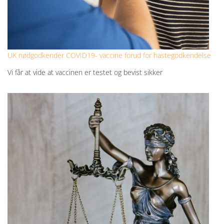
UK nødgodkender COVID19- vaccine forud for hastegodkendelse
Vi får at vide at vaccinen er testet og bevist sikker