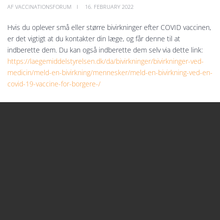
AF VACCINATIONSFORUM
16. FEBRUARY 2022
Hvis du oplever små eller større bivirkninger efter COVID vaccinen,
er det vigtigt at du kontakter din læge, og får denne til at
indberette dem. Du kan også indberette dem selv via dette link:
https://laegemiddelstyrelsen.dk/da/bivirkninger/bivirkninger-ved-
medicin/meld-en-bivirkning/mennesker/meld-en-bivirkning-ved-en-
covid-19-vaccine-for-borgere-/