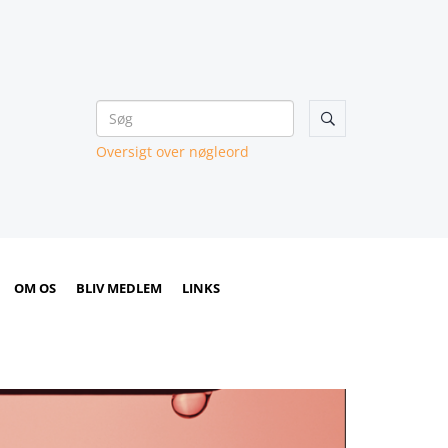

Oversigt over nøgleord
OM OS
BLIV MEDLEM
LINKS