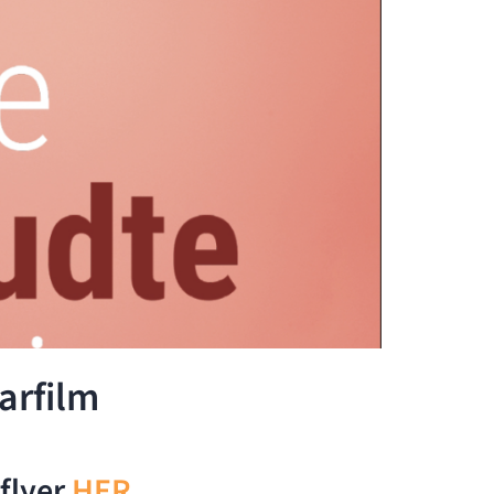
arfilm
flyer
HER