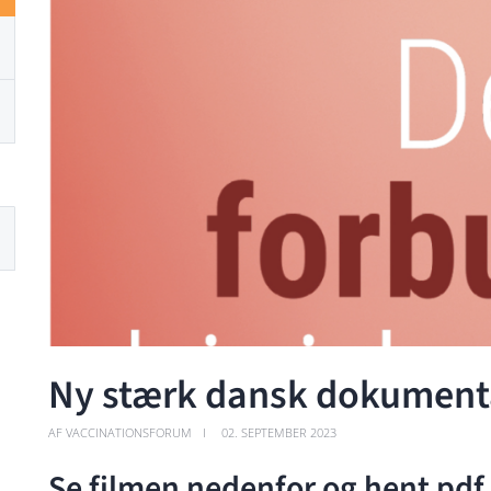
Ny stærk dansk dokument
AF VACCINATIONSFORUM
02. SEPTEMBER 2023
Se filmen nedenfor og hent pdf 