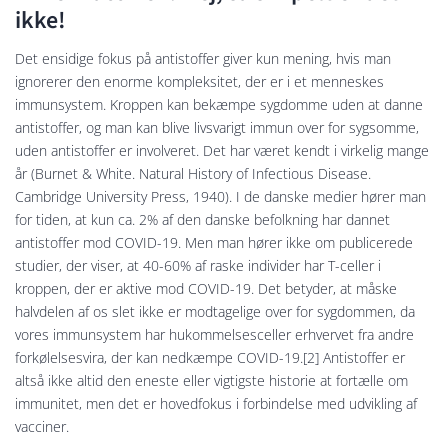
ikke!
Det ensidige fokus på antistoffer giver kun mening, hvis man
ignorerer den enorme kompleksitet, der er i et menneskes
immunsystem. Kroppen kan bekæmpe sygdomme uden at danne
antistoffer, og man kan blive livsvarigt immun over for sygsomme,
uden antistoffer er involveret. Det har været kendt i virkelig mange
år (Burnet & White. Natural History of Infectious Disease.
Cambridge University Press, 1940). I de danske medier hører man
for tiden, at kun ca. 2% af den danske befolkning har dannet
antistoffer mod COVID-19. Men man hører ikke om publicerede
studier, der viser, at 40-60% af raske individer har T-celler i
kroppen, der er aktive mod COVID-19. Det betyder, at måske
halvdelen af os slet ikke er modtagelige over for sygdommen, da
vores immunsystem har hukommelsesceller erhvervet fra andre
forkølelsesvira, der kan nedkæmpe COVID-19.[2] Antistoffer er
altså ikke altid den eneste eller vigtigste historie at fortælle om
immunitet, men det er hovedfokus i forbindelse med udvikling af
vacciner.