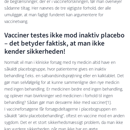
de begrænsninger, der er i vaccineforskningen, før man overvejer
sådanne tiltag. Her nævnes de tre vigtigste forhold, der alle
umuliggør, at man fagligt funderet kan argumentere for
vaccinetvang.
Vacciner testes ikke mod inaktiv placebo
– det betyder faktisk, at man ikke
kender sikkerheden!
Normalt vil man i kliniske forsøg med ny medicin altid have en
såkaldt placebogruppe, hvor patienterne gives en inaktiv
behandling f.eks. en saltvandsindsprøjtning eller en kalktablet. Det
gør man selvfølgelig for at kunne sammenligne den nye medicin
med ingen behandling. Er medicinen bedre end ingen behandling,
og oplever man bivirkninger ved medicinen i forhold til ingen
behandling? Sådan gør man desværre ikke med vacciner[1].
I vaccineforsøgene får forsøgsdeltagerne i placebogruppen en
såkaldt ”aktiv placebobehandling”, oftest en vaccine mod en anden
sygdom. Det er et stort sikkerhedsmæssigt problem, da man ikke
kan vurdere sikkerheden, når man ikke har en ægte