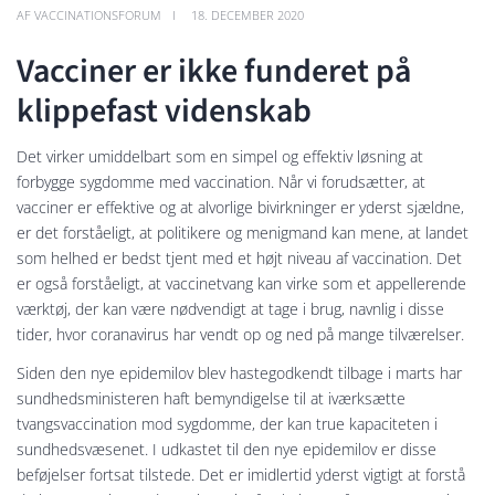
AF VACCINATIONSFORUM
18. DECEMBER 2020
Vacciner er ikke funderet på
klippefast videnskab
Det virker umiddelbart som en simpel og effektiv løsning at
forbygge sygdomme med vaccination. Når vi forudsætter, at
vacciner er effektive og at alvorlige bivirkninger er yderst sjældne,
er det forståeligt, at politikere og menigmand kan mene, at landet
som helhed er bedst tjent med et højt niveau af vaccination. Det
er også forståeligt, at vaccinetvang kan virke som et appellerende
værktøj, der kan være nødvendigt at tage i brug, navnlig i disse
tider, hvor coranavirus har vendt op og ned på mange tilværelser.
Siden den nye epidemilov blev hastegodkendt tilbage i marts har
sundhedsministeren haft bemyndigelse til at iværksætte
tvangsvaccination mod sygdomme, der kan true kapaciteten i
sundhedsvæsenet. I udkastet til den nye epidemilov er disse
beføjelser fortsat tilstede. Det er imidlertid yderst vigtigt at forstå