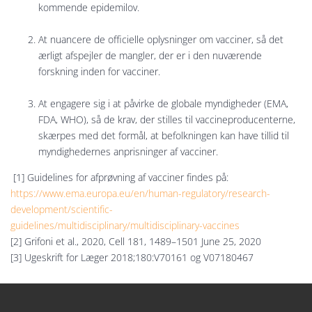
kommende epidemilov.
At nuancere de officielle oplysninger om vacciner, så det
ærligt afspejler de mangler, der er i den nuværende
forskning inden for vacciner.
At engagere sig i at påvirke de globale myndigheder (EMA,
FDA, WHO), så de krav, der stilles til vaccineproducenterne,
skærpes med det formål, at befolkningen kan have tillid til
myndighedernes anprisninger af vacciner.
[1] Guidelines for afprøvning af vacciner findes på:
https://www.ema.europa.eu/en/human-regulatory/research-
development/scientific-
guidelines/multidisciplinary/multidisciplinary-vaccines
[2] Grifoni et al., 2020, Cell 181, 1489–1501 June 25, 2020
[3] Ugeskrift for Læger 2018;180:V70161 og V07180467