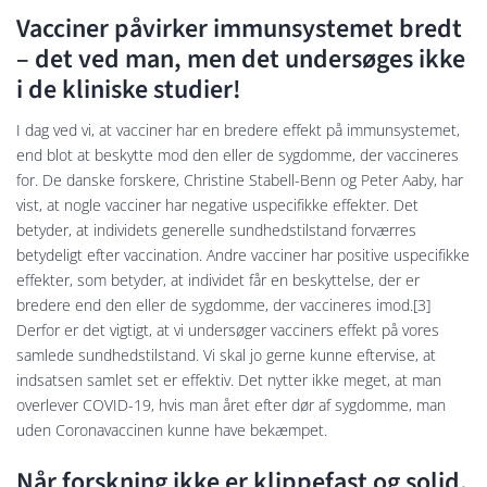
Vacciner påvirker immunsystemet bredt
– det ved man, men det undersøges ikke
i de kliniske studier!
I dag ved vi, at vacciner har en bredere effekt på immunsystemet,
end blot at beskytte mod den eller de sygdomme, der vaccineres
for. De danske forskere, Christine Stabell-Benn og Peter Aaby, har
vist, at nogle vacciner har negative uspecifikke effekter. Det
betyder, at individets generelle sundhedstilstand forværres
betydeligt efter vaccination. Andre vacciner har positive uspecifikke
effekter, som betyder, at individet får en beskyttelse, der er
bredere end den eller de sygdomme, der vaccineres imod.[3]
Derfor er det vigtigt, at vi undersøger vacciners effekt på vores
samlede sundhedstilstand. Vi skal jo gerne kunne eftervise, at
indsatsen samlet set er effektiv. Det nytter ikke meget, at man
overlever COVID-19, hvis man året efter dør af sygdomme, man
uden Coronavaccinen kunne have bekæmpet.
Når forskning ikke er klippefast og solid,