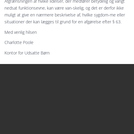
Afgrænsningen af hvilke lidelser, der medfører betydelig og varigt
nedsat funktionsevne, kan være van-skelig, og det er derfor ikke
muligt at give en nærmere beskrivelse af, hvilke sygdom-me eller
situationer der kan lægges til grund for en afgørelse efter § 63.
Med venlig hilsen
Charlotte Poole
Kontor for Udsatte Børn