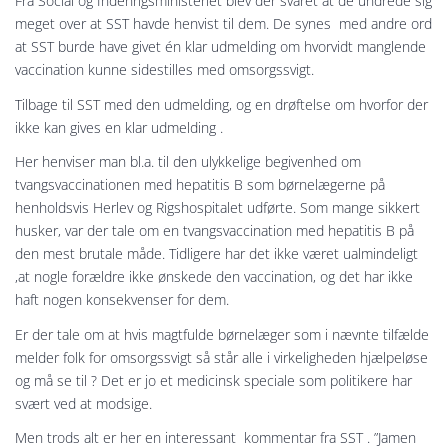
Fra Social og Indenrigsministeriet blev der svaret at de undrede sig
meget over at SST havde henvist til dem. De synes med andre ord
at SST burde have givet én klar udmelding om hvorvidt manglende
vaccination kunne sidestilles med omsorgssvigt.
Tilbage til SST med den udmelding, og en drøftelse om hvorfor der
ikke kan gives en klar udmelding .
Her henviser man bl.a. til den ulykkelige begivenhed om
tvangsvaccinationen med hepatitis B som børnelægerne på
henholdsvis Herlev og Rigshospitalet udførte. Som mange sikkert
husker, var der tale om en tvangsvaccination med hepatitis B på
den mest brutale måde. Tidligere har det ikke været ualmindeligt
,at nogle forældre ikke ønskede den vaccination, og det har ikke
haft nogen konsekvenser for dem.
Er der tale om at hvis magtfulde børnelæger som i nævnte tilfælde
melder folk for omsorgssvigt så står alle i virkeligheden hjælpeløse
og må se til ? Det er jo et medicinsk speciale som politikere har
svært ved at modsige.
Men trods alt er her en interessant kommentar fra SST . ”Jamen