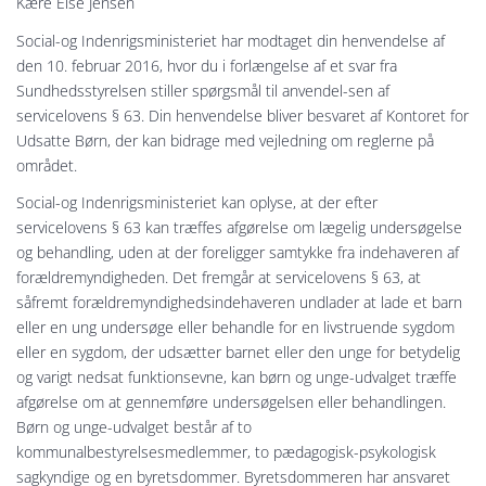
Kære Else Jensen
Social-og Indenrigsministeriet har modtaget din henvendelse af
den 10. februar 2016, hvor du i forlængelse af et svar fra
Sundhedsstyrelsen stiller spørgsmål til anvendel-sen af
servicelovens § 63. Din henvendelse bliver besvaret af Kontoret for
Udsatte Børn, der kan bidrage med vejledning om reglerne på
området.
Social-og Indenrigsministeriet kan oplyse, at der efter
servicelovens § 63 kan træffes afgørelse om lægelig undersøgelse
og behandling, uden at der foreligger samtykke fra indehaveren af
forældremyndigheden. Det fremgår at servicelovens § 63, at
såfremt forældremyndighedsindehaveren undlader at lade et barn
eller en ung undersøge eller behandle for
en livstruende sygdom
eller en
sygdom, der udsætter barnet eller den unge for betydelig
og varigt nedsat funktionsevne,
kan børn og unge-udvalget træffe
afgørelse om at gennemføre undersøgelsen eller behandlingen.
Børn og unge-udvalget består af to
kommunalbestyrelsesmedlemmer, to pædagogisk-psykologisk
sagkyndige og en byretsdommer. Byretsdommeren har ansvaret