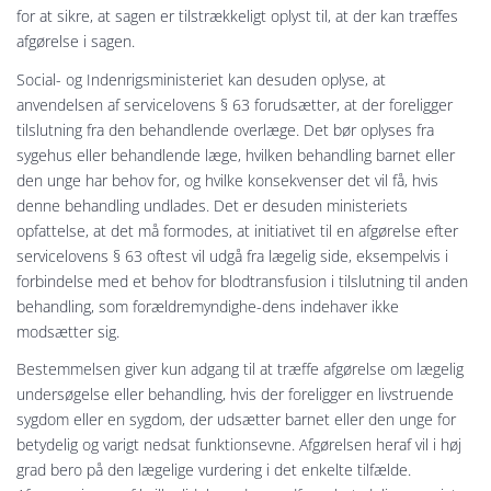
for at sikre, at sagen er tilstrækkeligt oplyst til, at der kan træffes
afgørelse i sagen.
Social- og Indenrigsministeriet kan desuden oplyse, at
anvendelsen af servicelovens § 63 forudsætter, at der foreligger
tilslutning fra den behandlende overlæge. Det bør oplyses fra
sygehus eller behandlende læge, hvilken behandling barnet eller
den unge har behov for, og hvilke konsekvenser det vil få, hvis
denne behandling undlades. Det er desuden ministeriets
opfattelse, at det må formodes, at initiativet til en afgørelse efter
servicelovens § 63 oftest vil udgå fra lægelig side, eksempelvis i
forbindelse med et behov for blodtransfusion i tilslutning til anden
behandling, som forældremyndighe-dens indehaver ikke
modsætter sig.
Bestemmelsen giver kun adgang til at træffe afgørelse om lægelig
undersøgelse eller behandling, hvis der foreligger en livstruende
sygdom eller en sygdom, der udsætter barnet eller den unge for
betydelig og varigt nedsat funktionsevne. Afgørelsen heraf vil i høj
grad bero på den lægelige vurdering i det enkelte tilfælde.