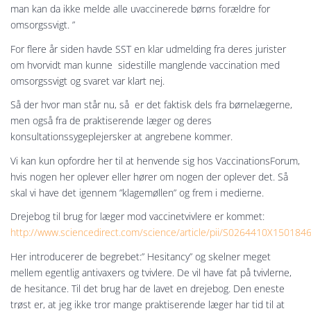
man kan da ikke melde alle uvaccinerede børns forældre for
omsorgssvigt. ”
For flere år siden havde SST en klar udmelding fra deres jurister
om hvorvidt man kunne sidestille manglende vaccination med
omsorgssvigt og svaret var klart nej.
Så der hvor man står nu, så er det faktisk dels fra børnelægerne,
men også fra de praktiserende læger og deres
konsultationssygeplejersker at angrebene kommer.
Vi kan kun opfordre her til at henvende sig hos VaccinationsForum,
hvis nogen her oplever eller hører om nogen der oplever det. Så
skal vi have det igennem ”klagemøllen” og frem i medierne.
Drejebog til brug for læger mod vaccinetvivlere er kommet:
http://www.sciencedirect.com/science/article/pii/S0264410X150184
Her introducerer de begrebet:” Hesitancy” og skelner meget
mellem egentlig antivaxers og tvivlere. De vil have fat på tvivlerne,
de hesitance. Til det brug har de lavet en drejebog.
Den eneste
trøst er, at jeg ikke tror mange praktiserende læger har tid til at