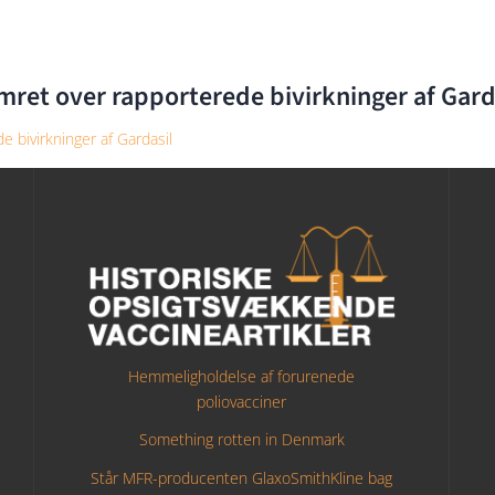
ret over rapporterede bivirkninger af Gard
 bivirkninger af Gardasil
Hemmeligholdelse af forurenede
poliovacciner
Something rotten in Denmark
Står MFR-producenten GlaxoSmithKline bag