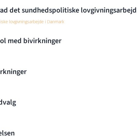
grad det sundhedspolitiske lovgivningsarbej
tiske lovgivningsarbejde i Danmark
ol med bivirkninger
irkninger
dvalg
elsen