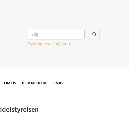

Oversigt over nøgleord
OM OS
BLIV MEDLEM
LINKS
ddelstyrelsen