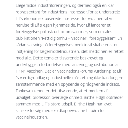
Lægemiddelindustriforeningen, og dermed også en klar
repræsentant for industriens interesser.For at understreje
Lif´s økonomisk baserede interesser for vacciner, vil vi
henvise til Lif´s egen hjemmeside, hvor Lif lancerer et
forebyggelsespolitisk udspil om vacciner, som omtales i
publikationen ”Rettidig omhu – Vacciner i forebyggelsen”. En
sådan satsning på forebyggelsesmedicin vil skabe en stor
indtjening for lægemiddelindustrien, idet medicinen er rettet
mod alle. Dette tema er tilsvarende beskrevet og
underbygget i forbindelse med lancering og distribution af
H1N1 vaccinen. Det er VaccinationsForums vurdering, at Lif
´s værdigrundlag og industrielle målsætning ikke kan fungere
samstemmende med en oplysende og rådgivende indsats.
Tankevækkende er det tilsvarende, at et medlem af
udvalget, professor, overlæge dr.med. Birthe Høgh optræder
sammen med LIF´s store udspil. Birthe Høgh har lavet
kliniske forsøg med skoldkoppevaccine til børn for
vaccineindustrien.