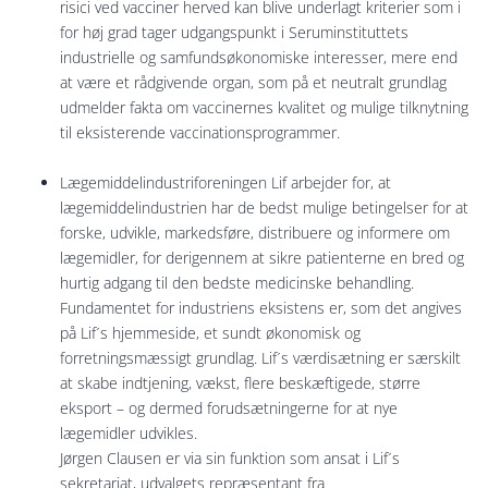
risici ved vacciner herved kan blive underlagt kriterier som i
for høj grad tager udgangspunkt i Seruminstituttets
industrielle og samfundsøkonomiske interesser, mere end
at være et rådgivende organ, som på et neutralt grundlag
udmelder fakta om vaccinernes kvalitet og mulige tilknytning
til eksisterende vaccinationsprogrammer.
Lægemiddelindustriforeningen Lif arbejder for, at
lægemiddelindustrien har de bedst mulige betingelser for at
forske, udvikle, markedsføre, distribuere og informere om
lægemidler, for derigennem at sikre patienterne en bred og
hurtig adgang til den bedste medicinske behandling.
Fundamentet for industriens eksistens er, som det angives
på Lif´s hjemmeside, et sundt økonomisk og
forretningsmæssigt grundlag. Lif´s værdisætning er særskilt
at skabe indtjening, vækst, flere beskæftigede, større
eksport – og dermed forudsætningerne for at nye
lægemidler udvikles.
Jørgen Clausen er via sin funktion som ansat i Lif´s
sekretariat, udvalgets repræsentant fra