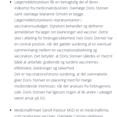
Lægemiddelstyrelsen får en betragtelig del af deres
indkomst fra medicinalindustrien. Overlæge Doris Stenver
samt overlæge Marianne Orholm er begge
Lægemiddelsstyrelsens repræsentanter i
vaccinationsudvalget. Styrelsen behandler og definerer
anmeldelser fra læger om bivirkninger ved vacciner. Dette
sker i afdeling for forbrugersikkerhed, hvor Doris Stenver har
en central position, når det gælder vurdering af en eventuel
sammenhæng mellem en vaccinationsbivirkning og
vaccination. Det betyder, at Doris Stenver således er med til
både at anbefale, godkende og vurdere vaccinernes
effektivitet, bivirkninger og sikkerhed.
Det er VaccinationsForums vurdering, at det ovennævnte
giver Doris Stenver en placering med for mange
modstridende interesser, når det anskues fra forbrugerens
side. Doris Stenver har ligesom nogen af de andre i udvalget
været ansat på SSI.
Medicinalfirmaet Sanofi Pasteur MSD er et medicinalfirma,
som producerer vacciner. Overlæge Carsten Heilmann,