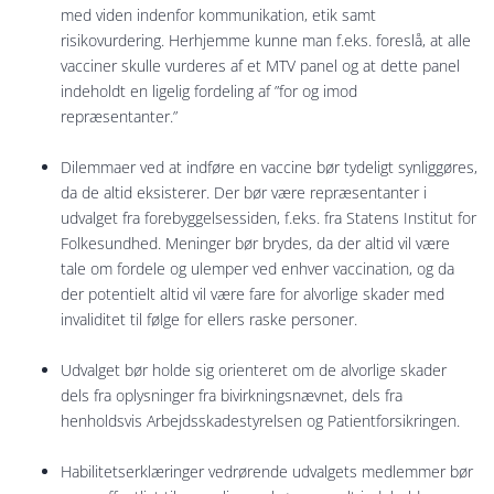
med viden indenfor kommunikation, etik samt
risikovurdering. Herhjemme kunne man f.eks. foreslå, at alle
vacciner skulle vurderes af et MTV panel og at dette panel
indeholdt en ligelig fordeling af ”for og imod
repræsentanter.”
Dilemmaer ved at indføre en vaccine bør tydeligt synliggøres,
da de altid eksisterer. Der bør være repræsentanter i
udvalget fra forebyggelsessiden, f.eks. fra Statens Institut for
Folkesundhed. Meninger bør brydes, da der altid vil være
tale om fordele og ulemper ved enhver vaccination, og da
der potentielt altid vil være fare for alvorlige skader med
invaliditet til følge for ellers raske personer.
Udvalget bør holde sig orienteret om de alvorlige skader
dels fra oplysninger fra bivirkningsnævnet, dels fra
henholdsvis Arbejdsskadestyrelsen og Patientforsikringen.
Habilitetserklæringer vedrørende udvalgets medlemmer bør