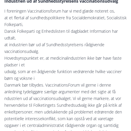
Industrien ud af Sundhedsstyrelsens vaccinationsudvalg
I foreningen Vaccinationsforum har vi med glæde noteret os,
at et flertal af sundhedspolitikere fra Socialdemokratiet, Socialistisk
Folkeparti,
Dansk Folkeparti og Enhedslisten til dagbladet Information har
udtalt,
at industrien bør ud af Sundhedsstyrelsens rådgivende
vaccinationsudvalg.
Hovedsynspunktet er, at medicinalindustrien ikke bør have faste
pladser i et
udvalg, som ar en ådgivende funktion vedrørende hvilke vacciner
børn og voksne i
Danmark bør tilbydes. VaccinationsForum vil gerne i denne
anledning tydeliggøre særlige argumenter med det sigte at få
ndustrien ud af vaccinationsudvalget. Vi vil gerne markere, at vor
henvendelse til Folketingets Sundhedsudvalg ikke går på kritik af
enkeltpersoner, men udelukkende på problemet edrørende den
potentielle interessekonflikt, som kan opstå ved at varetage
opgaver i et centraladministrativt rådgivende organ og samtidig