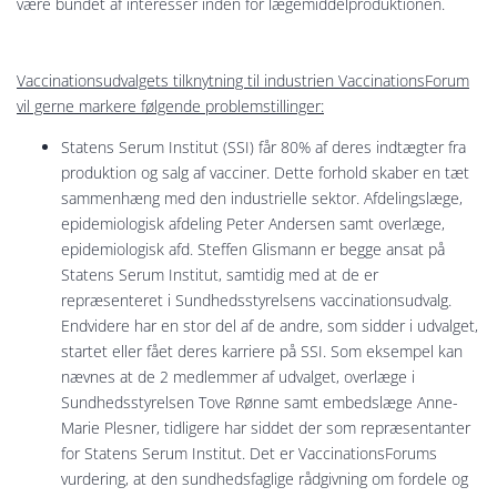
være bundet af interesser inden for lægemiddelproduktionen.
Vaccinationsudvalgets tilknytning til industrien VaccinationsForum
vil gerne markere følgende problemstillinger:
Statens Serum Institut (SSI) får 80% af deres indtægter fra
produktion og salg af vacciner. Dette forhold skaber en tæt
sammenhæng med den industrielle sektor. Afdelingslæge,
epidemiologisk afdeling Peter Andersen samt overlæge,
epidemiologisk afd. Steffen Glismann er begge ansat på
Statens Serum Institut, samtidig med at de er
repræsenteret i Sundhedsstyrelsens vaccinationsudvalg.
Endvidere har en stor del af de andre, som sidder i udvalget,
startet eller fået deres karriere på SSI. Som eksempel kan
nævnes at de 2 medlemmer af udvalget, overlæge i
Sundhedsstyrelsen Tove Rønne samt embedslæge Anne-
Marie Plesner, tidligere har siddet der som repræsentanter
for Statens Serum Institut. Det er VaccinationsForums
vurdering, at den sundhedsfaglige rådgivning om fordele og