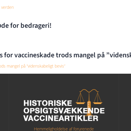
l verden
øde for bedrageri!
s for vaccineskade trods mangel på ”videns
ods mangel på ”videnskabeligt bevis”
Hemmeligholdelse af forurenede