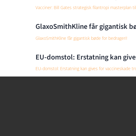
Vacciner: Bill Gates strategisk filantropi masterplan ti
GlaxoSmithKline får gigantisk b
GlaxoSmithKline får gigantisk bøde for bedrageri!
EU-domstol: Erstatning kan give
EU-domstol: Erstatning kan gives for vaccineskade tr