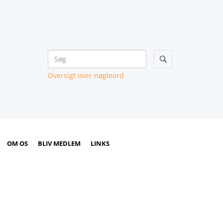

Oversigt over nøgleord
OM OS
BLIV MEDLEM
LINKS