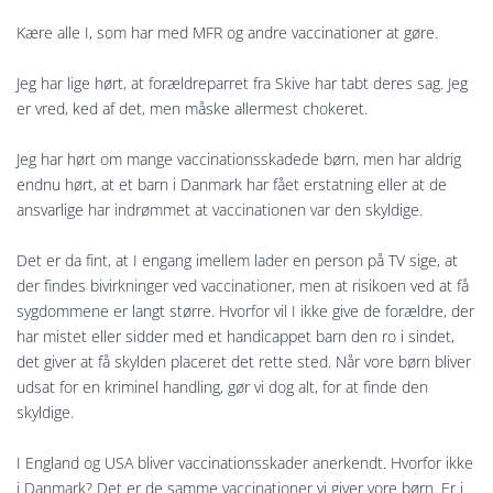
Kære alle I, som har med MFR og andre vaccinationer at gøre.
Jeg har lige hørt, at forældreparret fra Skive har tabt deres sag. Jeg
er vred, ked af det, men måske allermest chokeret.
Jeg har hørt om mange vaccinationsskadede børn, men har aldrig
endnu hørt, at et barn i Danmark har fået erstatning eller at de
ansvarlige har indrømmet at vaccinationen var den skyldige.
Det er da fint, at I engang imellem lader en person på TV sige, at
der findes bivirkninger ved vaccinationer, men at risikoen ved at få
sygdommene er langt større. Hvorfor vil I ikke give de forældre, der
har mistet eller sidder med et handicappet barn den ro i sindet,
det giver at få skylden placeret det rette sted. Når vore børn bliver
udsat for en kriminel handling, gør vi dog alt, for at finde den
skyldige.
I England og USA bliver vaccinationsskader anerkendt. Hvorfor ikke
i Danmark? Det er de samme vaccinationer vi giver vore børn. Er i