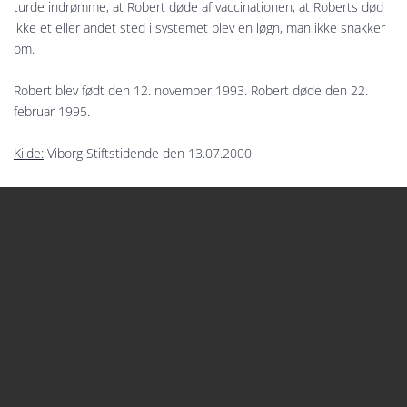
turde indrømme, at Robert døde af vaccinationen, at Roberts død
ikke et eller andet sted i systemet blev en løgn, man ikke snakker
om.
Robert blev født den 12. november 1993. Robert døde den 22.
februar 1995.
Kilde:
Viborg Stiftstidende den 13.07.2000