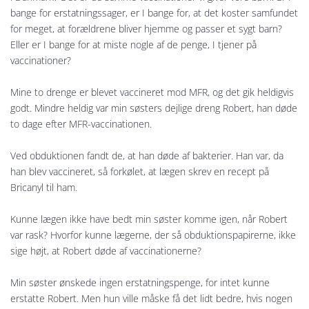
bange for erstatningssager, er I bange for, at det koster samfundet
for meget, at forældrene bliver hjemme og passer et sygt barn?
Eller er I bange for at miste nogle af de penge, I tjener på
vaccinationer?
Mine to drenge er blevet vaccineret mod MFR, og det gik heldigvis
godt. Mindre heldig var min søsters dejlige dreng Robert, han døde
to dage efter MFR-vaccinationen.
Ved obduktionen fandt de, at han døde af bakterier. Han var, da
han blev vaccineret, så forkølet, at lægen skrev en recept på
Bricanyl til ham.
Kunne lægen ikke have bedt min søster komme igen, når Robert
var rask? Hvorfor kunne lægerne, der så obduktionspapirerne, ikke
sige højt, at Robert døde af vaccinationerne?
Min søster ønskede ingen erstatningspenge, for intet kunne
erstatte Robert. Men hun ville måske få det lidt bedre, hvis nogen