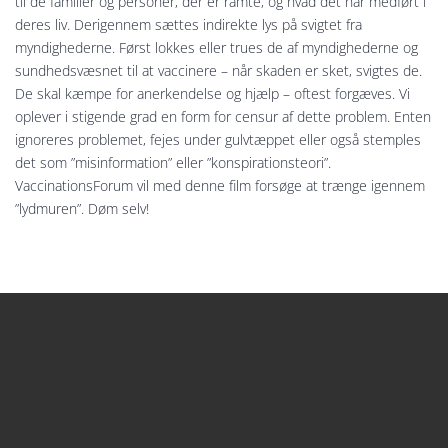
til de familier og personer, der er ramte, og hvad det har medført i
deres liv. Derigennem sættes indirekte lys på svigtet fra
myndighederne. Først lokkes eller trues de af myndighederne og
sundhedsvæsnet til at vaccinere – når skaden er sket, svigtes de.
De skal kæmpe for anerkendelse og hjælp – oftest forgæves. Vi
oplever i stigende grad en form for censur af dette problem. Enten
ignoreres problemet, fejes under gulvtæppet eller også stemples
det som ”misinformation” eller ”konspirationsteori”.
VaccinationsForum vil med denne film forsøge at trænge igennem
”lydmuren”. Døm selv!