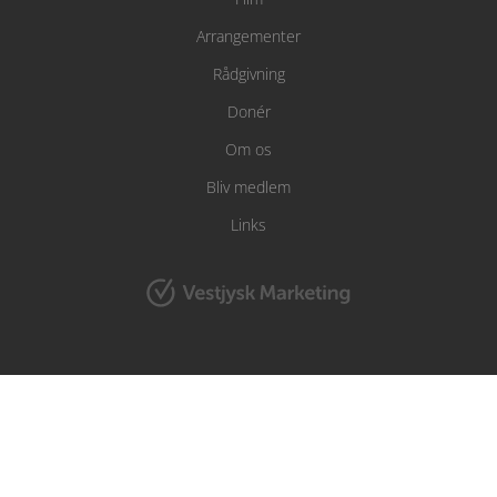
Arrangementer
Rådgivning
Donér
Om os
Bliv medlem
Links