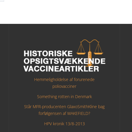
Hemmeligholdelse af forurenede
poliovacciner
Something rotten in Denmark
Står MFR-producenten GlaxoSmithKline bag
forfølgensen af WAKEFIELD?
HPV kronik 13/8-2013