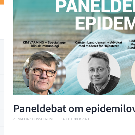
Paneldebat om epidemilo
AF VACCINATIONSFORUM
14. OCTOBER 2021