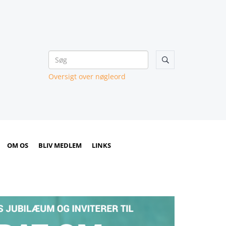

Oversigt over nøgleord
OM OS
BLIV MEDLEM
LINKS