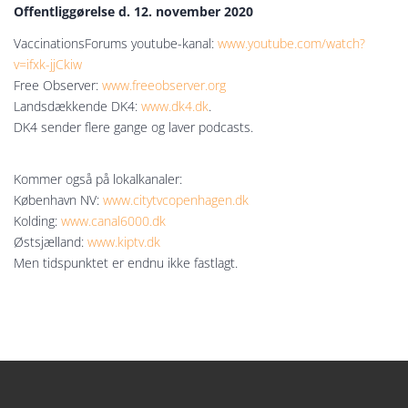
Offentliggørelse d. 12. november 2020
VaccinationsForums youtube-kanal:
www.youtube.com/watch?
v=ifxk-jjCkiw
Free Observer:
www.freeobserver.org
Landsdækkende DK4:
www.dk4.dk
.
DK4 sender flere gange og laver podcasts.
Kommer også på lokalkanaler:
København NV:
www.citytvcopenhagen.dk
Kolding:
www.canal6000.dk
Østsjælland:
www.kiptv.dk
Men tidspunktet er endnu ikke fastlagt.