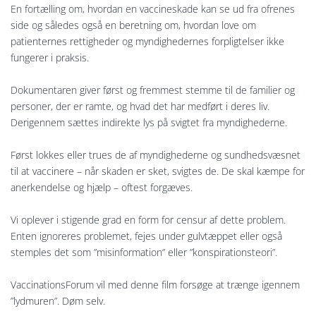
En fortælling om, hvordan en vaccineskade kan se ud fra ofrenes
side og således også en beretning om, hvordan love om
patienternes rettigheder og myndighedernes forpligtelser ikke
fungerer i praksis.
Dokumentaren giver først og fremmest stemme til de familier og
personer, der er ramte, og hvad det har medført i deres liv.
Derigennem sættes indirekte lys på svigtet fra myndighederne.
Først lokkes eller trues de af myndighederne og sundhedsvæsnet
til at vaccinere – når skaden er sket, svigtes de. De skal kæmpe for
anerkendelse og hjælp – oftest forgæves.
Vi oplever i stigende grad en form for censur af dette problem.
Enten ignoreres problemet, fejes under gulvtæppet eller også
stemples det som ”misinformation” eller ”konspirationsteori”.
VaccinationsForum vil med denne film forsøge at trænge igennem
”lydmuren”. Døm selv.