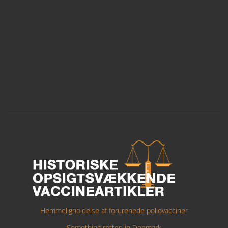
Hemmeligholdelse af forurenede poliovacciner
Something rotten in Denmark