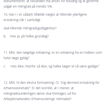
dokumenterer, at tilstanden må anses for livsvarig og at generne
udgør en méngrad på mindst 5%.
10. Kan I i et sådant tilfælde nægte at tilkende yderligere
erstatning når I samtidigt
skal tilkende méngradsgodtgørelse?
b. Hvis ja, på hvilke grundlag?
11. Mht. den lægelige erklæring, er en erklæring fra en hvilken som
helst læge gyldig?
c. Hvis ikke, hvorfor så ikke, og hvilke læger vil så være gyldige?
12. Mht. til den ekstra formulering i D. "(og dermed erstatning for
erhvervsevnetab)": Er det korrekt, at I mener, at
méngradsvurderingen alene skal foretages ud fra
Arbejdsmarkedets Erhvervssikrings méntabel?