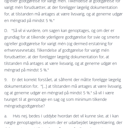
og/eller godtgørelse for varigt mén. Tilkendelse af godtgørelse for
varigt mén forudsætter, at der foreligger lægelig dokumentation
for, at tilstanden må antages at være livsvarig, og at generne udgør
en méngrad på mindst 5 %."
D. "Så vil vi vurdere, om sagen kan genoptages, og om der er
grundlag for at tilkende yderligere godtgørelse for svie og smerte
og/eller godtgørelse for varigt mén (og dermed erstatning for
erhvervsevnetab). Tilkendelse af godtgørelse for varigt mén
forudsætter, at der foreligger lægelig dokumentation for, at
tilstanden må antages at være livsvarig, og at generne udgør en
méngrad på mindst 5 %."
9. Er det korrekt forstået, at såfremt der måtte foreligge lægelig
dokumentation for, "[...] at tilstanden må antages at være livsvarig,
og at generne udgør en méngrad på mindst 5 %." så vil I være
tvunget til at genoptage en sag og som minimum tilkende
méngradsgodtgørelse?
a. Hvis nej, bedes I uddybe hvordan det vil kunne ske, at I kan
nægte genoptagelse, selvom der er udarbejdet lægeerklæring, der