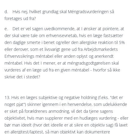
d. Hvis nej, hvilket grundlag skal Méngradsvurderingen så
foretages ud fra?
e. Det er vel sagen uvedkommende, at I ønsker at pointere, at
der skal være tale om erhvervsevnetab, hvis en læge fastsætter
den daglige smerte i benet og/eller den allergiske reaktion til 5%
eller derover, som et livsvarigt gene ud fra Arbejdsmarkedets
Erhvervssikrings méntabel eller anden oplyst og anerkendt
méntabel. Hvis det I mener, er at méngradsgodtgørelsen skal
vurderes af en læge ud fra en given méntabel - hvorfor så ikke
skrive det i stedet?
13. Hvis en læges subjektive og negative holdning (f.eks. "det er
noget pjat") skinner igennem i en henvendelse, som udelukkende
er sket på forældrenes anmodning, vil det da tjene sagens
objektivitet, hvis man supplerer med en hudlæges vurdering - eller
bør man ideelt (hvor det ideelle er at sikre en objektiv sag) få lavet
en allergitest/laptest, så man objektivt kan dokumentere