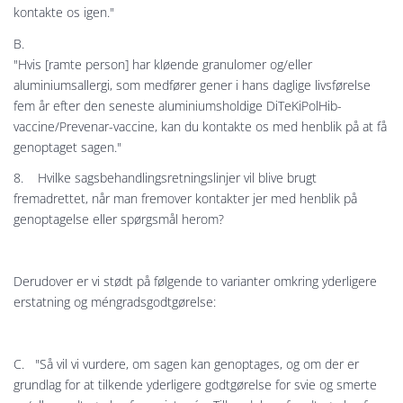
kontakte os igen."
B.
"Hvis [ramte person] har kløende granulomer og/eller
aluminiumsallergi, som medfører gener i hans daglige livsførelse
fem år efter den seneste aluminiumsholdige DiTeKiPolHib-
vaccine/Prevenar-vaccine, kan du kontakte os med henblik på at få
genoptaget sagen."
8. Hvilke sagsbehandlingsretningslinjer vil blive brugt
fremadrettet, når man fremover kontakter jer med henblik på
genoptagelse eller spørgsmål herom?
Derudover er vi stødt på følgende to varianter omkring yderligere
erstatning og méngradsgodtgørelse:
C. "Så vil vi vurdere, om sagen kan genoptages, og om der er
grundlag for at tilkende yderligere godtgørelse for svie og smerte