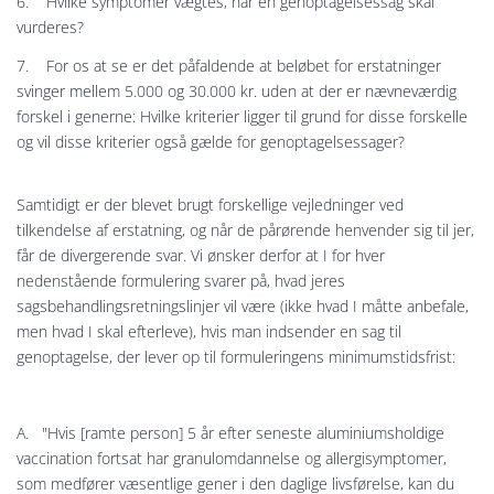
6. Hvilke symptomer vægtes, når en genoptagelsessag skal
vurderes?
7. For os at se er det påfaldende at beløbet for erstatninger
svinger mellem 5.000 og 30.000 kr. uden at der er nævneværdig
forskel i generne: Hvilke kriterier ligger til grund for disse forskelle
og vil disse kriterier også gælde for genoptagelsessager?
Samtidigt er der blevet brugt forskellige vejledninger ved
tilkendelse af erstatning, og når de pårørende henvender sig til jer,
får de divergerende svar. Vi ønsker derfor at I for hver
nedenstående formulering svarer på, hvad jeres
sagsbehandlingsretningslinjer vil være (ikke hvad I måtte anbefale,
men hvad I skal efterleve), hvis man indsender en sag til
genoptagelse, der lever op til formuleringens minimumstidsfrist:
A. "Hvis [ramte person] 5 år efter seneste aluminiumsholdige
vaccination fortsat har granulomdannelse og allergisymptomer,
som medfører væsentlige gener i den daglige livsførelse, kan du