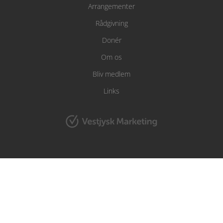
Arrangementer
Rådgivning
Donér
Om os
Bliv medlem
Links