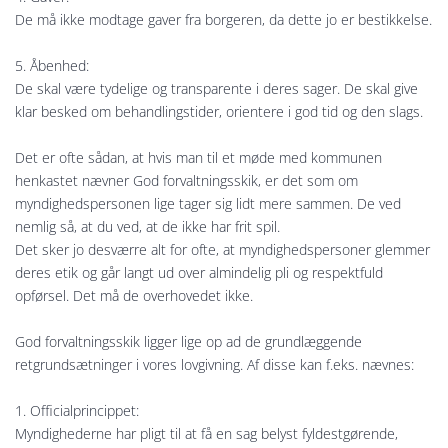
De må ikke modtage gaver fra borgeren, da dette jo er bestikkelse.
5. Åbenhed:
De skal være tydelige og transparente i deres sager. De skal give
klar besked om behandlingstider, orientere i god tid og den slags.
Det er ofte sådan, at hvis man til et møde med kommunen
henkastet nævner God forvaltningsskik, er det som om
myndighedspersonen lige tager sig lidt mere sammen. De ved
nemlig så, at du ved, at de ikke har frit spil.
Det sker jo desværre alt for ofte, at myndighedspersoner glemmer
deres etik og går langt ud over almindelig pli og respektfuld
opførsel. Det må de overhovedet ikke.
God forvaltningsskik ligger lige op ad de grundlæggende
retgrundsætninger i vores lovgivning. Af disse kan f.eks. nævnes:
1. Officialprincippet:
Myndighederne har pligt til at få en sag belyst fyldestgørende,