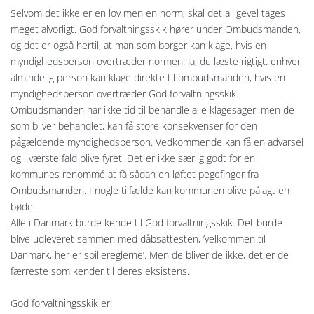
Selvom det ikke er en lov men en norm, skal det alligevel tages
meget alvorligt. God forvaltningsskik hører under Ombudsmanden,
og det er også hertil, at man som borger kan klage, hvis en
myndighedsperson overtræder normen. Ja, du læste rigtigt: enhver
almindelig person kan klage direkte til ombudsmanden, hvis en
myndighedsperson overtræder God forvaltningsskik.
Ombudsmanden har ikke tid til behandle alle klagesager, men de
som bliver behandlet, kan få store konsekvenser for den
pågældende myndighedsperson. Vedkommende kan få en advarsel
og i værste fald blive fyret. Det er ikke særlig godt for en
kommunes renommé at få sådan en løftet pegefinger fra
Ombudsmanden. I nogle tilfælde kan kommunen blive pålagt en
bøde.
Alle i Danmark burde kende til God forvaltningsskik. Det burde
blive udleveret sammen med dåbsattesten, ’velkommen til
Danmark, her er spillereglerne’. Men de bliver de ikke, det er de
færreste som kender til deres eksistens.
God forvaltningsskik er: