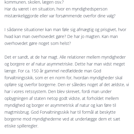
kommunen, skolen, lægen osv.?
Har du været i en situation, hvor en myndighedsperson
mistænkeliggjorde eller var forsømmende overfor dine valg?
I sådanne situationer kan man føle sig afmægtig og prisgivet, hvor
hvad kan man overhovedet gøre? De har jo magten. Kan man
overhovedet gøre noget som helst?
Det er sandt, at de har magt. Alle relationer mellem myndigheder
og borgere er af natur asymmetriske. Dette har man vidst meget
længe. For ca. 150 år gammel nedfældede man God
forvaltningsskik, som er en norm for, hvordan myndigheder skal
opføre sig overfor borgerne. Den er således noget af det ældste, vi
har i vores retssystem. Den blev skrevet, fordi man under
opbygningen af staten netop godt vidste, at forholdet mellem
myndighed og borger er asymmetrisk af natur og kan føre til
magtmisbrug. God Forvaltningsskik har til formål at beskytte
borgerne mod myndighederne ved at underlægge dem et sæt
etiske spilleregler.