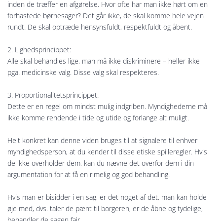
inden de træffer en afgørelse. Hvor ofte har man ikke hørt om en
forhastede børnesager? Det går ikke, de skal komme hele vejen
rundt. De skal optræde hensynsfuldt, respektfuldt og åbent.
2. Lighedsprincippet:
Alle skal behandles lige, man må ikke diskriminere – heller ikke
pga. medicinske valg. Disse valg skal respekteres.
3. Proportionalitetsprincippet:
Dette er en regel om mindst mulig indgriben. Myndighederne må
ikke komme rendende i tide og utide og forlange alt muligt.
Helt konkret kan denne viden bruges til at signalere til enhver
myndighedsperson, at du kender til disse etiske spilleregler. Hvis
de ikke overholder dem, kan du nævne det overfor dem i din
argumentation for at få en rimelig og god behandling.
Hvis man er bisidder i en sag, er det noget af det, man kan holde
øje med, dvs. taler de pænt til borgeren, er de åbne og tydelige,
behandler de sagen fair.