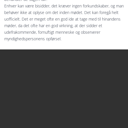
Enhver kan være bisidder, det kræver ingen forkundskaber, og man
behøver ikke at oplyse om det inden mødet. Det kan foregå helt
uofficielt. Det er meget ofte en god ide at tage med til hinandens
møder, da det ofte har en god virkning, at der sidder et
udefrakommende, fornuftigt menneske og observerer
myndighedspersonens opførsel.