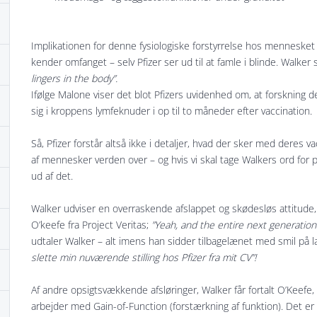
Implikationen for denne fysiologiske forstyrrelse hos mennesket 
kender omfanget – selv Pfizer ser ud til at famle i blinde. Walker 
lingers in the body”.
Ifølge Malone viser det blot Pfizers uvidenhed om, at forskni
sig i kroppens lymfeknuder i op til to måneder efter vaccination.
Så, Pfizer forstår altså ikke i detaljer, hvad der sker med deres 
af mennesker verden over – og hvis vi skal tage Walkers ord for p
ud af det.
Walker udviser en overraskende afslappet og skødesløs attitud
O’keefe fra Project Veritas;
”Yeah, and the entire next generation
udtaler Walker – alt imens han sidder tilbagelænet med smil på l
slette min nuværende stilling hos Pfizer fra mit CV”!
Af andre opsigtsvækkende afsløringer, Walker får fortalt O’Keefe, 
arbejder med Gain-of-Function (forstærkning af funktion). Det er 