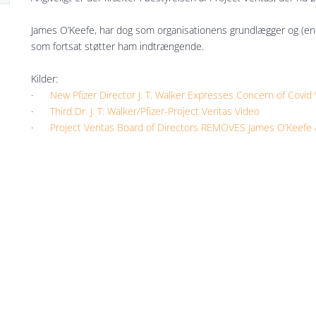
James O’Keefe, har dog som organisationens grundlægger og (end
som fortsat støtter ham indtrængende.
Kilder:
·
New Pfizer Director J. T. Walker Expresses Concern of Covi
·
Third Dr. J. T. Walker/Pfizer-Project Veritas Video
·
Project Veritas Board of Directors REMOVES James O’Keefe 