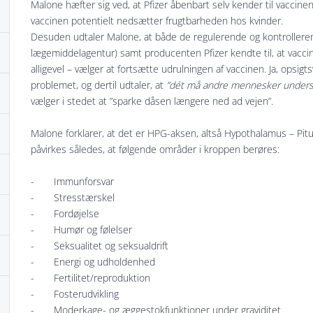
Malone hæfter sig ved, at Pfizer åbenbart selv kender til vaccinen
vaccinen potentielt nedsætter frugtbarheden hos kvinder.
Desuden udtaler Malone, at både de regulerende og kontrollere
lægemiddelagentur) samt producenten Pfizer kendte til, at vacc
alligevel – vælger at fortsætte udrulningen af vaccinen. Ja, opsi
problemet, og dertil udtaler, at
”dét må andre mennesker unders
vælger i stedet at ”sparke dåsen længere ned ad vejen”.
Malone forklarer, at det er HPG-aksen, altså Hypothalamus – Pituit
påvirkes således, at følgende områder i kroppen berøres:
- Immunforsvar
- Stresstærskel
- Fordøjelse
- Humør og følelser
- Seksualitet og seksualdrift
- Energi og udholdenhed
- Fertilitet/reproduktion
- Fosterudvikling
- Moderkage- og æggestokfunktioner under graviditet