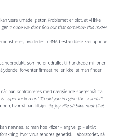
kan være umådelig stor. Problemet er blot, at vi ikke
siger
”I hope we don’t find out that somehow this mRNA
ng demonstrerer, hvorledes mRNA-bestanddele kan ophobe
vaccineprodukt, som nu er udrullet til hundrede millioner
ålydende, forventer firmaet heller ikke, at man finder
e, når han konfronteres med nærgående spørgsmål fra
 is super fucked up”-”Could you imagine the scandal”!
æben, hvorpå han tilføjer
”ja, jeg ville så blive nødt til at
kan nævnes, at man hos Pfizer – angiveligt – aktivt
forskning, hvor virus ændres genetisk i laboratoriet, så