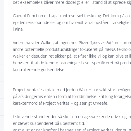
det eksempelvis bliver mere dødeligt eller i stand til at sprede s
Gain-of Function er højst kontroversiel forskning. Det kom på a
epidemiens oprindelse, og om hvorvidt virus opståen i virkelighe
i Kina.
Videre hævder Walker, at ingen hos Pfizer
”gives a shit”
om corona,
andre potentielle produktudviklinger fokuseret på mRNA-teknolog
Walker er desuden ret sikker på, at Pfizer ikke vil og kan blive sti
henviser til, at de kendte bivirkninger bliver specificeret på p
kontrollerende godkendelse.
Project Veritas’ samtale med Jordon Walker har vakt stor bevågenh
på afsløringerne; enten i form af fordømmelse, kritik og forargels
karaktermord af Project Veritas – og særligt O’Keefe.
I skrivende stund er der så sket en opsigtsvækkende udvikling, h
er blevet suspenderet på ubestemt tid.
Angiveligt er der kræfter i bestyrelsen af Project Veritas, der nu ø