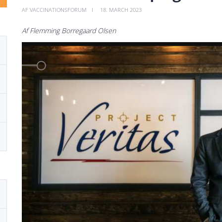
AF VACCINATIONSFORUM
18. MARCH 2023
Af Flemming Borregaard
Olsen