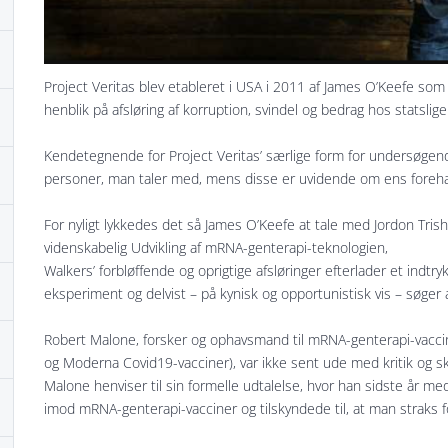
Project Veritas blev etableret i USA i 2011 af James O’Keefe so
henblik på afsløring af korruption, svindel og bedrag hos statslig
Kendetegnende for Project Veritas’ særlige form for undersøgende
personer, man taler med, mens disse er uvidende om ens foreh
For nyligt lykkedes det så James O’Keefe at tale med Jordon Trish
videnskabelig Udvikling af mRNA-genterapi-teknologien,
Walkers’ forbløffende og oprigtige afsløringer efterlader et indtryk 
eksperiment og delvist – på kynisk og opportunistisk vis – søger 
Robert Malone, forsker og ophavsmand til mRNA-genterapi-vaccine
og Moderna Covid19-vacciner), var ikke sent ude med kritik og s
Malone henviser til sin formelle udtalelse, hvor han sidste år me
imod mRNA-genterapi-vacciner og tilskyndede til, at man straks 