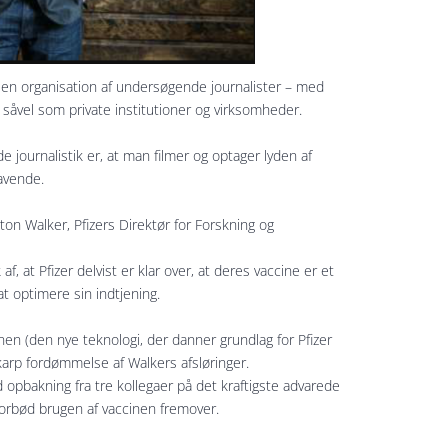
m en organisation af undersøgende journalister – med
e såvel som private institutioner og virksomheder.
 journalistik er, at man filmer og optager lyden af
avende.
ton Walker, Pfizers Direktør for Forskning og
af, at Pfizer delvist er klar over, at deres vaccine er et
at optimere sin indtjening.
n (den nye teknologi, der danner grundlag for Pfizer
karp fordømmelse af Walkers afsløringer.
d opbakning fra tre kollegaer på det kraftigste advarede
forbød brugen af vaccinen fremover.