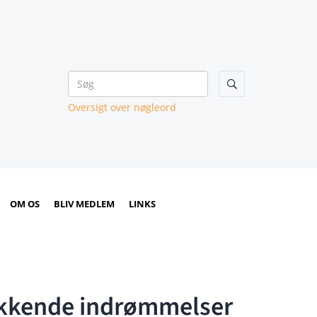

Oversigt over nøgleord
OM OS
BLIV MEDLEM
LINKS
vækkende indrømmelser