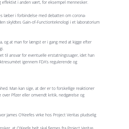
ig effektivt i anden vært, for eksempel mennesker.
lles læber i forbindelse med debatten om corona-
den skyldtes Gain-of-Functionteknologi i et laboratorium
 og at man for længst er i gang med at kigge efter
i.
llet til ansvar for eventuelle erstatningssager, idet han
roduktresuméet igennem FDA’s regulerende og
ed. Man kan sige, at der er to forskellige reaktioner
e over Pfizer eller omvendt kritik, nedgørelse og
vor James O’Keefes virke hos Project Veritas pludselig
nsker, at O’Keefe helt skal fjernes fra Project Veritas.