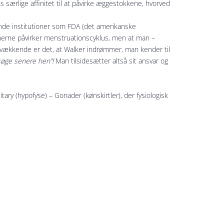
s særlige affinitet til at påvirke æggestokkene, hvorved
nde institutioner som FDA (det amerikanske
inerne påvirker menstruationscyklus, men at man –
gtsvækkende er det, at Walker indrømmer, man kender til
øge senere hen”!
Man tilsidesætter altså sit ansvar og
ary (hypofyse) – Gonader (kønskirtler), der fysiologisk