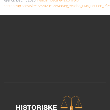
Agency, Dec. 1, 2020.
healthimpactnews.com/wp-
content/uploads/sites/2/2020/12/Wodarg_Yeadon_EMA_Petition_Pfiz