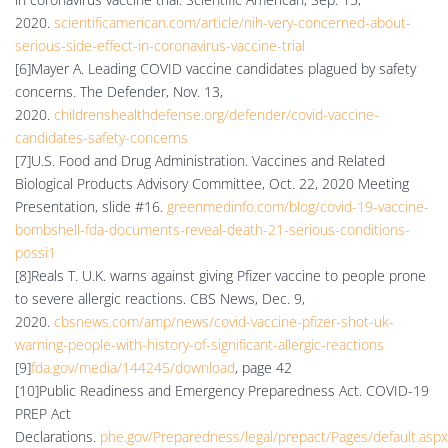
2020.
scientificamerican.com/article/nih-very-concerned-about-
serious-side-effect-in-coronavirus-vaccine-trial
[6]Mayer A. Leading COVID vaccine candidates plagued by safety
concerns. The Defender, Nov. 13,
2020.
childrenshealthdefense.org/defender/covid-vaccine-
candidates-safety-concerns
[7]U.S. Food and Drug Administration. Vaccines and Related
Biological Products Advisory Committee, Oct. 22, 2020 Meeting
Presentation, slide #16.
greenmedinfo.com/blog/covid-19-vaccine-
bombshell-fda-documents-reveal-death-21-serious-conditions-
possi1
[8]Reals T. U.K. warns against giving Pfizer vaccine to people prone
to severe allergic reactions. CBS News, Dec. 9,
2020.
cbsnews.com/amp/news/covid-vaccine-pfizer-shot-uk-
warning-people-with-history-of-significant-allergic-reactions
[9]
fda.gov/media/144245/download
, page 42
[10]Public Readiness and Emergency Preparedness Act. COVID-19
PREP Act
Declarations.
phe.gov/Preparedness/legal/prepact/Pages/default.aspx