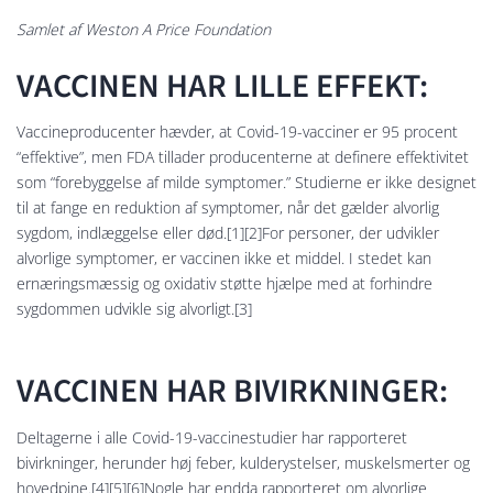
Samlet af Weston A Price Foundation
VACCINEN HAR LILLE EFFEKT:
Vaccineproducenter hævder, at Covid-19-vacciner er 95 procent
“effektive”, men FDA tillader producenterne at definere effektivitet
som “forebyggelse af milde symptomer.” Studierne er ikke designet
til at fange en reduktion af symptomer, når det gælder alvorlig
sygdom, indlæggelse eller død.[1][2]For personer, der udvikler
alvorlige symptomer, er vaccinen ikke et middel. I stedet kan
ernæringsmæssig og oxidativ støtte hjælpe med at forhindre
sygdommen udvikle sig alvorligt.[3]
VACCINEN HAR BIVIRKNINGER:
Deltagerne i alle Covid-19-vaccinestudier har rapporteret
bivirkninger, herunder høj feber, kulderystelser, muskelsmerter og
hovedpine.[4][5][6]Nogle har endda rapporteret om alvorlige