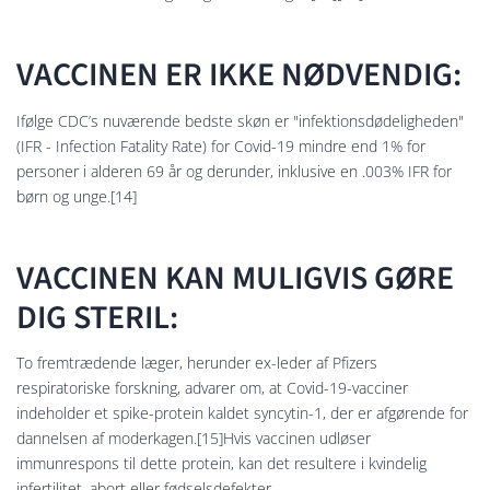
VACCINEN ER IKKE NØDVENDIG:
Ifølge CDC’s nuværende bedste skøn er "infektionsdødeligheden"
(IFR - Infection Fatality Rate) for Covid-19 mindre end 1% for
personer i alderen 69 år og derunder, inklusive en .003% IFR for
børn og unge.[14]
VACCINEN KAN MULIGVIS GØRE
DIG STERIL:
To fremtrædende læger, herunder ex-leder af Pfizers
respiratoriske forskning, advarer om, at Covid-19-vacciner
indeholder et spike-protein kaldet syncytin-1, der er afgørende for
dannelsen af ​​moderkagen.[15]Hvis vaccinen udløser
immunrespons til dette protein, kan det resultere i kvindelig
infertilitet, abort eller fødselsdefekter.