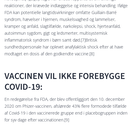
reaktioner, der krævede indlæggelse og intensiv behandling. Ifølge
FDA kan potentielle langtidsvirkninger omfatte Guillain-Barré
syndrom, hævelser i hjernen, muskelsvaghed og lammelser,
kramper og anfald, slagtilfælde, narkolepsi, shock, hjerteanfald,
autoimmun sygdom, gigt og ledsmerter, multisystemisk
inflammatorisk syndrom i børn samt død.[7]Britisk
sundhedspersonale har oplevet anafylaktisk shock efter at have
modtaget en dosis af den godkendte vaccine.[8]
VACCINEN VIL IKKE FOREBYGGE
COVID-19:
En redegørelse fra FDA, der blev offentliggjort den 10. december
2020 om Phizer-vaccinen, afslørede 43% flere formodede tilfælde
af Covid-19 i den vaccinerede gruppe end i placebogruppen inden
for syv dage efter vaccinationen.[9]