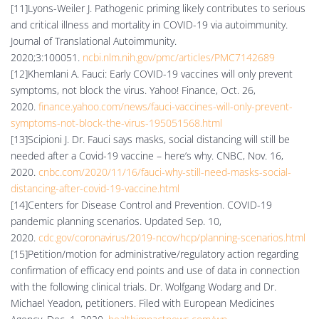
[11]Lyons-Weiler J. Pathogenic priming likely contributes to serious
and critical illness and mortality in COVID-19 via autoimmunity.
Journal of Translational Autoimmunity.
2020;3:100051.
ncbi.nlm.nih.gov/pmc/articles/PMC7142689
[12]Khemlani A. Fauci: Early COVID-19 vaccines will only prevent
symptoms, not block the virus. Yahoo! Finance, Oct. 26,
2020.
finance.yahoo.com/news/fauci-vaccines-will-only-prevent-
symptoms-not-block-the-virus-195051568.html
[13]Scipioni J. Dr. Fauci says masks, social distancing will still be
needed after a Covid-19 vaccine – here’s why. CNBC, Nov. 16,
2020.
cnbc.com/2020/11/16/fauci-why-still-need-masks-social-
distancing-after-covid-19-vaccine.html
[14]Centers for Disease Control and Prevention. COVID-19
pandemic planning scenarios. Updated Sep. 10,
2020.
cdc.gov/coronavirus/2019-ncov/hcp/planning-scenarios.html
[15]Petition/motion for administrative/regulatory action regarding
confirmation of efficacy end points and use of data in connection
with the following clinical trials. Dr. Wolfgang Wodarg and Dr.
Michael Yeadon, petitioners. Filed with European Medicines