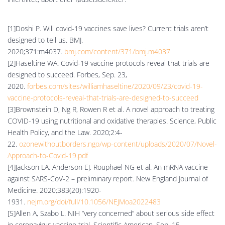
[1]Doshi P. Will covid-19 vaccines save lives? Current trials aren’t
designed to tell us. BMJ.
2020;371:m4037.
bmj.com/content/371/bmj.m4037
[2]Haseltine WA. Covid-19 vaccine protocols reveal that trials are
designed to succeed. Forbes, Sep. 23,
2020.
forbes.com/sites/williamhaseltine/2020/09/23/covid-19-
vaccine-protocols-reveal-that-trials-are-designed-to-succeed
[3]Brownstein D, Ng R, Rowen R et al. A novel approach to treating
COVID-19 using nutritional and oxidative therapies. Science, Public
Health Policy, and the Law. 2020;2:4-
22.
ozonewithoutborders.ngo/wp-content/uploads/2020/07/Novel-
Approach-to-Covid-19.pdf
[4]Jackson LA, Anderson EJ, Rouphael NG et al. An mRNA vaccine
against SARS-CoV-2 – preliminary report. New England Journal of
Medicine. 2020;383(20):1920-
1931.
nejm.org/doi/full/10.1056/NEJMoa2022483
[5]Allen A, Szabo L. NIH “very concerned” about serious side effect
in coronavirus vaccine trial. Scientific American, Sep. 15,