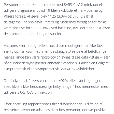
Personer med en kendt historie med SARS-CoV-2-infektion eller
tidligere diagnose af covid-19 blev ekskluderet fra Moderna og
Pfizers forsøg. Alligevel blev 1125 (3,0%) og 675 (2,2%) af
deltagerne i henholdsvis Pfizers og Modernas forsøg anset for at
være positive for SARS-CoV-2 ved baseline, dvs. det tidspunkt, hvor
de startede med at deltage i studiet.
Vaccinesikkerhed og -effekt hos disse modtagere har ikke fået
særlig opmærksomhed, men da stadig større dele af befolkningen i
mange lande kan være "post-covid", synes disse data vigtige – især
når sundhedsmyndigheder anbefaler vaccinen "uanset en tidligere
symptomatisk eller asymptomatisk SARS-CoV-2-infektion”.
Det forlyder, at Pfizers vaccine har ≥92% effektivitet og "ingen
specifikke sikkerhedsmæssige bekymringer" hos mennesker med
tidligere SARS-CoV-2-infektion.
Efter optælling rapporterede Pfizer tilsyneladende 8 tilfælde af
bekræftet, symptomatisk covid-19 hos personer, der var positive