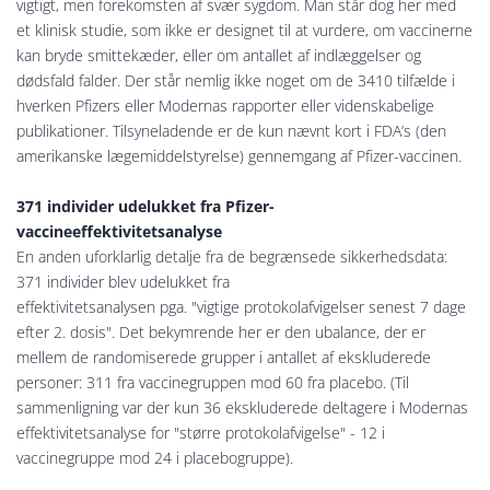
vigtigt, men forekomsten af ​​svær sygdom. Man står dog her med
et klinisk studie, som ikke er designet til at vurdere, om vaccinerne
kan bryde smittekæder, eller om antallet af indlæggelser og
dødsfald falder. Der står nemlig ikke noget om de 3410 tilfælde i
hverken Pfizers eller Modernas rapporter eller videnskabelige
publikationer. Tilsyneladende er de kun nævnt kort i FDA’s (den
amerikanske lægemiddelstyrelse) gennemgang af Pfizer-vaccinen.
371 individer udelukket fra Pfizer-
vaccineeffektivitetsanalyse
En anden uforklarlig detalje fra de begrænsede sikkerhedsdata:
371 individer blev udelukket fra
effektivitetsanalysen pga. "vigtige protokolafvigelser senest 7 dage
efter 2. dosis". Det bekymrende her er den ubalance, der er
mellem de randomiserede grupper i antallet af ekskluderede
personer: 311 fra vaccinegruppen mod 60 fra placebo. (Til
sammenligning var der kun 36 ekskluderede deltagere i Modernas
effektivitetsanalyse for "større protokolafvigelse" - 12 i
vaccinegruppe mod 24 i placebogruppe).