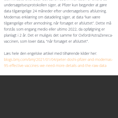
undersøgelsesprotokollen siger, at Pfizer kun begynder at gøre
data tilgængelige 24 måneder efter undersøgelsens afslutning.
Modernas erklæring om datadeling siger, at data “kan være
tilgængelige efter anmodning, når forsøget er afsluttet”. Dette må
forstås som engang medio eller ultimo ​​2022, da opfølgning er
planlagt i 2 år. Det er muligvis det samme for Oxford/AstraZeneca-
vaccinen, som lover data, "når forsøget er afsluttet".
Læs hele den engelske artikel med tilhørende kilder her:
blogs.bmj.com/bmj/2021/01/04/peter-doshi-pfizer-and-modernas-
95-effective-vaccines-we-need-more-details-and-the-raw-data