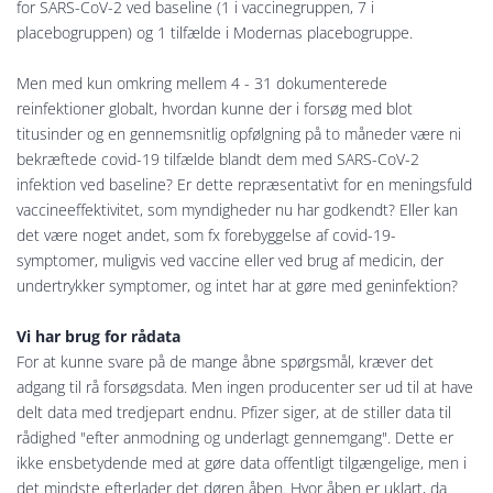
for SARS-CoV-2 ved baseline (1 i vaccinegruppen, 7 i
placebogruppen) og 1 tilfælde i Modernas placebogruppe.
Men med kun omkring mellem 4 - 31 dokumenterede
reinfektioner globalt, hvordan kunne der i forsøg med blot
titusinder og en gennemsnitlig opfølgning på to måneder være ni
bekræftede covid-19 tilfælde blandt dem med SARS-CoV-2
infektion ved baseline? Er dette repræsentativt for en meningsfuld
vaccineeffektivitet, som myndigheder nu har godkendt? Eller kan
det være noget andet, som fx forebyggelse af covid-19-
symptomer, muligvis ved vaccine eller ved brug af medicin, der
undertrykker symptomer, og intet har at gøre med geninfektion?
Vi har brug for rådata
For at kunne svare på de mange åbne spørgsmål, kræver det
adgang til rå forsøgsdata. Men ingen producenter ser ud til at have
delt data med tredjepart endnu. Pfizer siger, at de stiller data til
rådighed "efter anmodning og underlagt gennemgang". Dette er
ikke ensbetydende med at gøre data offentligt tilgængelige, men i
det mindste efterlader det døren åben. Hvor åben er uklart, da