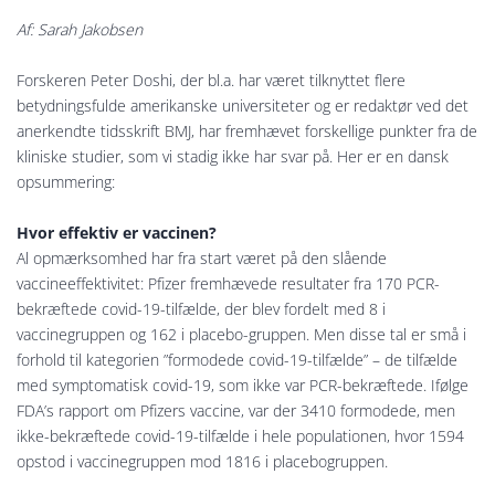
Af: Sarah Jakobsen
Forskeren Peter Doshi, der bl.a. har været tilknyttet flere
betydningsfulde amerikanske universiteter og er redaktør ved det
anerkendte tidsskrift BMJ, har fremhævet forskellige punkter fra de
kliniske studier, som vi stadig ikke har svar på. Her er en dansk
opsummering:
Hvor effektiv er vaccinen?
Al opmærksomhed har fra start været på den slående
vaccineeffektivitet: Pfizer fremhævede resultater fra 170 PCR-
bekræftede covid-19-tilfælde, der blev fordelt med 8 i
vaccinegruppen og 162 i placebo-gruppen. Men disse tal er små i
forhold til kategorien ”formodede covid-19-tilfælde” – de tilfælde
med symptomatisk covid-19, som ikke var PCR-bekræftede. Ifølge
FDA’s rapport om Pfizers vaccine, var der 3410 formodede, men
ikke-bekræftede covid-19-tilfælde i hele populationen, hvor 1594
opstod i vaccinegruppen mod 1816 i placebogruppen.