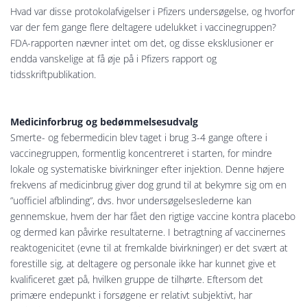
Hvad var disse protokolafvigelser i Pfizers undersøgelse, og hvorfor
var der fem gange flere deltagere udelukket i vaccinegruppen?
FDA-rapporten nævner intet om det, og disse eksklusioner er
endda vanskelige at få øje på i Pfizers rapport og
tidsskriftpublikation.
Medicinforbrug og bedømmelsesudvalg
Smerte- og febermedicin blev taget i brug 3-4 gange oftere i
vaccinegruppen, formentlig koncentreret i starten, for mindre
lokale og systematiske bivirkninger efter injektion. Denne højere
frekvens af medicinbrug giver dog grund til at bekymre sig om en
”uofficiel afblinding”, dvs. hvor undersøgelseslederne kan
gennemskue, hvem der har fået den rigtige vaccine kontra placebo
og dermed kan påvirke resultaterne. I betragtning af vaccinernes
reaktogenicitet (evne til at fremkalde bivirkninger) er det svært at
forestille sig, at deltagere og personale ikke har kunnet give et
kvalificeret gæt på, hvilken gruppe de tilhørte. Eftersom det
primære endepunkt i forsøgene er relativt subjektivt, har