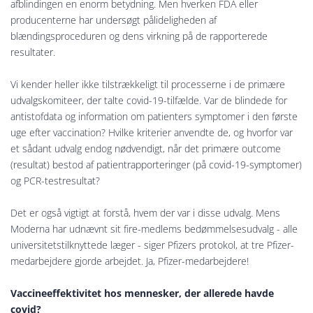
afblindingen en enorm betydning. Men hverken FDA eller
producenterne har undersøgt pålideligheden af
blændingsproceduren og dens virkning på de rapporterede
resultater.
Vi kender heller ikke tilstrækkeligt til processerne i de primære
udvalgskomiteer, der talte covid-19-tilfælde. Var de blindede for
antistofdata og information om patienters symptomer i den første
uge efter vaccination? Hvilke kriterier anvendte de, og hvorfor var
et sådant udvalg endog nødvendigt, når det primære outcome
(resultat) bestod af patientrapporteringer (på covid-19-symptomer)
og PCR-testresultat?
Det er også vigtigt at forstå, hvem der var i disse udvalg. Mens
Moderna har udnævnt sit fire-medlems bedømmelsesudvalg - alle
universitetstilknyttede læger - siger Pfizers protokol, at tre Pfizer-
medarbejdere gjorde arbejdet. Ja, Pfizer-medarbejdere!
Vaccineeffektivitet hos mennesker, der allerede havde
covid?