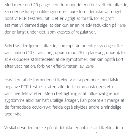
Med mere end 20 gange flere formodede end bekræftede tilfælde,
kan denne kategori ikke ignoreres, bare fordi der ikke var noget
positivt PCR-testresultat. Det er vigtigt at forstå, for et groft
estimat vil dermed sige, at der kun er en relativ reduktion på 19%,
der er langt under det, som kræves af regulativer.
Selv hvis der fjernes tilfælde, som opstår indenfor syv dage efter
vaccination (407 i vaccinegruppen mod 287 i placebogruppen), for
at ekskludere størstedelen af de symptomer, der kan opstå kort
efter vaccination, forbliver effektiviteten lav: 29%.
Hvis flere af de formodede tilfælde var fra personer med falsk
negative PCR-testresultater, ville dette dramatisk nedsætte
vaccineeffektiviteten. Men i betragtning af at influenzalignende
sygdomme altid har haft utallige årsager, kan potentielt mange af
de formodede covid-19-tilfælde også skyldes andre almindelige
typer vira.
Vi skal desuden huske på, at det ikke er antallet af tilfælde, der er