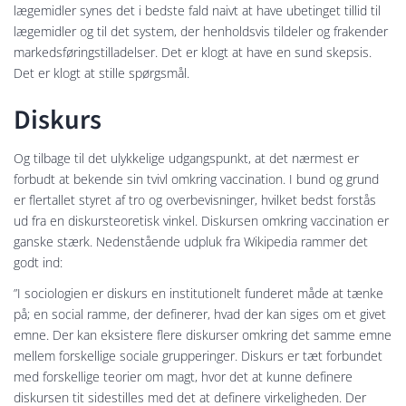
lægemidler synes det i bedste fald naivt at have ubetinget tillid til
lægemidler og til det system, der henholdsvis tildeler og frakender
markedsføringstilladelser. Det er klogt at have en sund skepsis.
Det er klogt at stille spørgsmål.
Diskurs
Og tilbage til det ulykkelige udgangspunkt, at det nærmest er
forbudt at bekende sin tvivl omkring vaccination. I bund og grund
er flertallet styret af tro og overbevisninger, hvilket bedst forstås
ud fra en diskursteoretisk vinkel. Diskursen omkring vaccination er
ganske stærk. Nedenstående udpluk fra Wikipedia rammer det
godt ind:
”I sociologien er diskurs en institutionelt funderet måde at tænke
på; en social ramme, der definerer, hvad der kan siges om et givet
emne. Der kan eksistere flere diskurser omkring det samme emne
mellem forskellige sociale grupperinger. Diskurs er tæt forbundet
med forskellige teorier om magt, hvor det at kunne definere
diskursen tit sidestilles med det at definere virkeligheden. Der