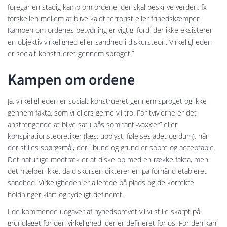
foregår en stadig kamp om ordene, der skal beskrive verden; fx
forskellen mellem at blive kaldt terrorist eller frihedskæmper.
Kampen om ordenes betydning er vigtig, fordi der ikke eksisterer
en objektiv virkelighed eller sandhed i diskursteori. Virkeligheden
er socialt konstrueret gennem sproget.”
Kampen om ordene
Ja, virkeligheden er socialt konstrueret gennem sproget og ikke
gennem fakta, som vi ellers gerne vil tro. For tvivlerne er det
anstrengende at blive sat i bås som ”anti-vaxx’er” eller
konspirationsteoretiker (læs: uoplyst, følelsesladet og dum), når
der stilles spørgsmål, der i bund og grund er sobre og acceptable.
Det naturlige modtræk er at diske op med en række fakta, men
det hjælper ikke, da diskursen dikterer en på forhånd etableret
sandhed. Virkeligheden er allerede på plads og de korrekte
holdninger klart og tydeligt defineret.
I de kommende udgaver af nyhedsbrevet vil vi stille skarpt på
grundlaget for den virkelighed, der er defineret for os. For den kan