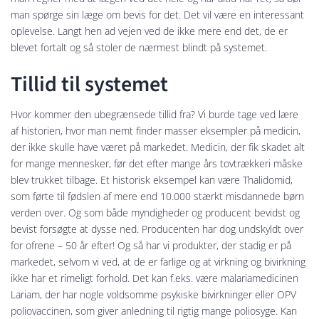
man spørge sin læge om bevis for det. Det vil være en interessant
oplevelse. Langt hen ad vejen ved de ikke mere end det, de er
blevet fortalt og så stoler de nærmest blindt på systemet.
Tillid til systemet
Hvor kommer den ubegrænsede tillid fra? Vi burde tage ved lære
af historien, hvor man nemt finder masser eksempler på medicin,
der ikke skulle have været på markedet. Medicin, der fik skadet alt
for mange mennesker, før det efter mange års tovtrækkeri måske
blev trukket tilbage. Et historisk eksempel kan være Thalidomid,
som førte til fødslen af mere end 10.000 stærkt misdannede børn
verden over. Og som både myndigheder og producent bevidst og
bevist forsøgte at dysse ned. Producenten har dog undskyldt over
for ofrene – 50 år efter! Og så har vi produkter, der stadig er på
markedet, selvom vi ved, at de er farlige og at virkning og bivirkning
ikke har et rimeligt forhold. Det kan f.eks. være malariamedicinen
Lariam, der har nogle voldsomme psykiske bivirkninger eller OPV
poliovaccinen, som giver anledning til rigtig mange poliosyge. Kan