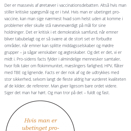
Der er massevis af øretæver i vaccinationsdebatten. Altså hvis man
stiller kritiske spørgsmål og er i tvivl. Hvis man er ubetinget pro-
vaccine, kan man sige nærmest hvad som helst uden at komme i
problemer eller skulle stå nævneværdigt på mål for sine
holdninger. Det er kritisk i et demokratisk samfund, når emner
bliver tabubelagt og er så svære at de stort set er forbudte
områder, når emner kan splitte middagsselskaber og mødre
grupper – ja sågar venskaber og ægteskaber. Og det er det, vi er
midt i. Pro-sidens facts fylder i almindelige mennesker samtaler,
hvor folk taler om flokimmunitet, mæslingers farlighed, HPV, flåter
med TBE og lignende. Facts er der nok af og de udtrykkes med
stor sikkerhed, selvom langt de fleste aldrig har vurderet kvaliteten
af de kilder, de refererer. Man giver ligesom bare ordet videre.
Siger det man har hørt. Og man tror på det – fuldt og fast.