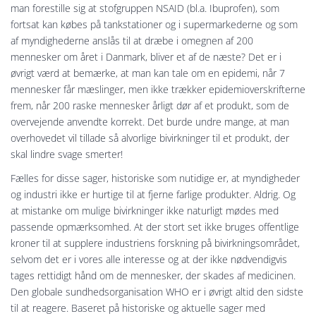
man forestille sig at stofgruppen NSAID (bl.a. Ibuprofen), som
fortsat kan købes på tankstationer og i supermarkederne og som
af myndighederne anslås til at dræbe i omegnen af 200
mennesker om året i Danmark, bliver et af de næste? Det er i
øvrigt værd at bemærke, at man kan tale om en epidemi, når 7
mennesker får mæslinger, men ikke trækker epidemioverskrifterne
frem, når 200 raske mennesker årligt dør af et produkt, som de
overvejende anvendte korrekt. Det burde undre mange, at man
overhovedet vil tillade så alvorlige bivirkninger til et produkt, der
skal lindre svage smerter!
Fælles for disse sager, historiske som nutidige er, at myndigheder
og industri ikke er hurtige til at fjerne farlige produkter. Aldrig. Og
at mistanke om mulige bivirkninger ikke naturligt mødes med
passende opmærksomhed. At der stort set ikke bruges offentlige
kroner til at supplere industriens forskning på bivirkningsområdet,
selvom det er i vores alle interesse og at der ikke nødvendigvis
tages rettidigt hånd om de mennesker, der skades af medicinen.
Den globale sundhedsorganisation WHO er i øvrigt altid den sidste
til at reagere. Baseret på historiske og aktuelle sager med