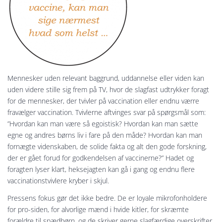
Mennesker uden relevant baggrund, uddannelse eller viden kan
uden videre stille sig frem på TV, hvor de slagfast udtrykker foragt
for de mennesker, der tvivler på vaccination eller endnu værre
fravælger vaccination. Tvivlerne aftvinges svar på spørgsmål som:
”Hvordan kan man være så egoistisk? Hvordan kan man sætte
egne og andres børns liv i fare på den måde? Hvordan kan man
fornægte videnskaben, de solide fakta og alt den gode forskning,
der er gået forud for godkendelsen af vaccinerne?” Hadet og
foragten lyser klart, heksejagten kan gå i gang og endnu flere
vaccinationstvivlere kryber i skjul.
Pressens fokus gør det ikke bedre. De er loyale mikrofonholdere
for pro-siden, for alvorlige mænd i hvide kitler, for skræmte
forældre til spædbørn, og de skriver gerne slagfærdige overskrifter