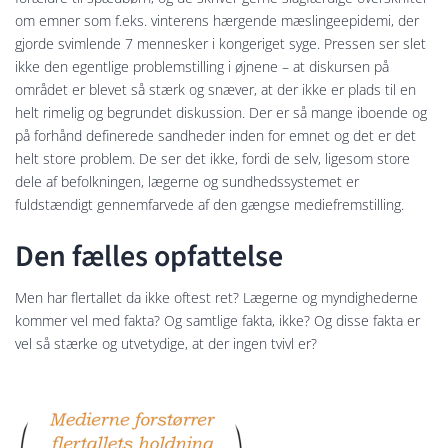
om emner som f.eks. vinterens hærgende mæslingeepidemi, der
gjorde svimlende 7 mennesker i kongeriget syge. Pressen ser slet
ikke den egentlige problemstilling i øjnene – at diskursen på
området er blevet så stærk og snæver, at der ikke er plads til en
helt rimelig og begrundet diskussion. Der er så mange iboende og
på forhånd definerede sandheder inden for emnet og det er det
helt store problem. De ser det ikke, fordi de selv, ligesom store
dele af befolkningen, lægerne og sundhedssystemet er
fuldstændigt gennemfarvede af den gængse mediefremstilling.
Den fælles opfattelse
Men har flertallet da ikke oftest ret? Lægerne og myndighederne
kommer vel med fakta? Og samtlige fakta, ikke? Og disse fakta er
vel så stærke og utvetydige, at der ingen tvivl er?