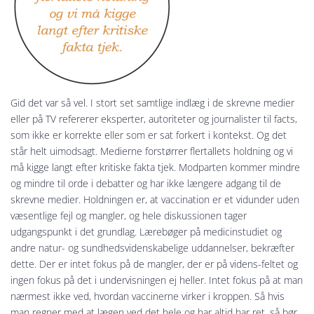
Gid det var så vel. I stort set samtlige indlæg i de skrevne medier
eller på TV refererer eksperter, autoriteter og journalister til facts,
som ikke er korrekte eller som er sat forkert i kontekst. Og det
står helt uimodsagt. Medierne forstørrer flertallets holdning og vi
må kigge langt efter kritiske fakta tjek. Modparten kommer mindre
og mindre til orde i debatter og har ikke længere adgang til de
skrevne medier. Holdningen er, at vaccination er et vidunder uden
væsentlige fejl og mangler, og hele diskussionen tager
udgangspunkt i det grundlag. Lærebøger på medicinstudiet og
andre natur- og sundhedsvidenskabelige uddannelser, bekræfter
dette. Der er intet fokus på de mangler, der er på videns-feltet og
ingen fokus på det i undervisningen ej heller. Intet fokus på at man
nærmest ikke ved, hvordan vaccinerne virker i kroppen. Så hvis
man regner med at lægen ved det hele og har altid har ret, så bør