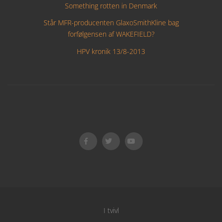
Something rotten in Denmark
Står MFR-producenten GlaxoSmithKline bag
forfølgensen af WAKEFIELD?
HPV kronik 13/8-2013
I tvivl