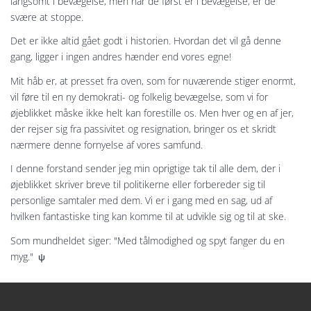
langsomt i bevægelse, men når de først er i bevægelse, er de
svære at stoppe.
Det er ikke altid gået godt i historien. Hvordan det vil gå denne
gang, ligger i ingen andres hænder end vores egne!
Mit håb er, at presset fra oven, som for nuværende stiger enormt,
vil føre til en ny demokrati- og folkelig bevægelse, som vi for
øjeblikket måske ikke helt kan forestille os. Men hver og en af ​​jer,
der rejser sig fra passivitet og resignation, bringer os et skridt
nærmere denne fornyelse af vores samfund.
I denne forstand sender jeg min oprigtige tak til alle dem, der i
øjeblikket skriver breve til politikerne eller forbereder sig til
personlige samtaler med dem. Vi er i gang med en sag, ud af
hvilken fantastiske ting kan komme til at udvikle sig og til at ske.
Som mundheldet siger: "Med tålmodighed og spyt fanger du en
myg." ψ