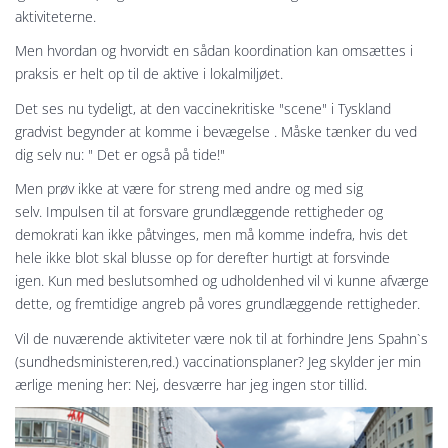
aktiviteterne.
Men hvordan og hvorvidt en sådan koordination kan omsættes i
praksis er helt op til de aktive i lokalmiljøet.
Det ses nu tydeligt, at den vaccinekritiske "scene" i Tyskland
gradvist begynder at komme i bevægelse . Måske tænker du ved
dig selv nu: " Det er også på tide!"
Men prøv ikke at være for streng med andre og med sig
selv. Impulsen til at forsvare grundlæggende rettigheder og
demokrati kan ikke påtvinges, men må komme indefra, hvis det
hele ikke blot skal blusse op for derefter hurtigt at forsvinde
igen. Kun med beslutsomhed og udholdenhed vil vi kunne afværge
dette, og fremtidige angreb på vores grundlæggende rettigheder.
Vil de nuværende aktiviteter være nok til at forhindre Jens Spahn`s
(sundhedsministeren,red.) vaccinationsplaner? Jeg skylder jer min
ærlige mening her: Nej, desværre har jeg ingen stor tillid.