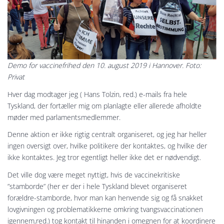
Demo for vaccinefrihed den 10. august 2019 i Hannover. Foto:
Privat
Hver dag modtager jeg ( Hans Tolzin, red.) e-mails fra hele
Tyskland, der fortæller mig om planlagte eller allerede afholdte
møder med parlamentsmedlemmer.
Denne aktion er ikke rigtig centralt organiseret, og jeg har heller
ingen oversigt over, hvilke politikere der kontaktes, og hvilke der
ikke kontaktes. Jeg tror egentligt heller ikke ​​det er nødvendigt.
Det ville dog være meget nyttigt, hvis de vaccinekritiske
”stamborde” (her er der i hele Tyskland blevet organiseret
forældre-stamborde, hvor man kan henvende sig og få snakket
lovgivningen og problematikkerne omkring tvangsvaccinationen
igennem,red.) tog kontakt til hinanden i omegnen for at koordinere