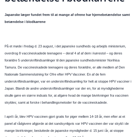
Japanske læger fundet frem til at mange af ofrene har hjernebetændelse samt
betændelse i blodkarrene
På et møde i fredag d. 23 august, i det japanske sundheds og arbejds ministerium,
overdrog 8 vaccineskadede teenagere – deraf 4 af af dem i kørestol – og deres
forældre 5 underskriftindsamlinger til den japanske sundhedsminister Norihisa
Tamura. De vaccineskadede teenagere og deres forældre, er alle medlem af Den
Nationale Sammenslutning for Ofre efter HPV Vacciner. En af de fem
underskriftindsamlinger, var en underskriftindsamling for helt at stoppe HPV vacciner i
Japan. Blandt de andre underskriftindsamlinger var der en, for at myndighederne
skulle gøre en større indsats for, at afgøre hvad de mange bivirkninger fra vaccinen
skyldes; samt at forske i behandlingsmetoder for de vaccineskadede.
I april i år, blev HPV vaccinen gjort gratis for piger mellem 14-18 år, men efter at et
panel af rådgivere afgjorde at det sandsynligvis var HPV vaccinen der var skyld i de
mange bivirkninger, besluttede de japanske myndigheder d. 15 juni i år, at stoppe