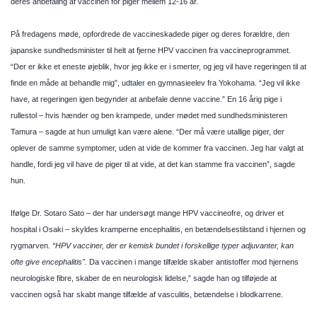
deres anbefaling af vaccinen for piger mellem 12-16 år.
På fredagens møde, opfordrede de vaccineskadede piger og deres forældre, den
japanske sundhedsminister til helt at fjerne HPV vaccinen fra vaccineprogrammet.
“Der er ikke et eneste øjeblik, hvor jeg ikke er i smerter, og jeg vil have regeringen til at
finde en måde at behandle mig”, udtaler en gymnasieelev fra Yokohama. “Jeg vil ikke
have, at regeringen igen begynder at anbefale denne vaccine.” En 16 årig pige i
rullestol – hvis hænder og ben krampede, under mødet med sundhedsministeren
Tamura – sagde at hun umuligt kan være alene. “Der må være utallige piger, der
oplever de samme symptomer, uden at vide de kommer fra vaccinen. Jeg har valgt at
handle, fordi jeg vil have de piger til at vide, at det kan stamme fra vaccinen”, sagde
hun.
Ifølge Dr. Sotaro Sato – der har undersøgt mange HPV vaccineofre, og driver et
hospital i Osaki – skyldes kramperne encephalitis, en betændelsestilstand i hjernen og
rygmarven.
“HPV vacciner, der er kemisk bundet i forskellige typer adjuvanter, kan
ofte give encephalitis".
Da vaccinen i mange tilfælde skaber antistoffer mod hjernens
neurologiske fibre, skaber de en neurologisk lidelse,” sagde han og tilføjede at
vaccinen også har skabt mange tilfælde af vasculitis, betændelse i blodkarrene.