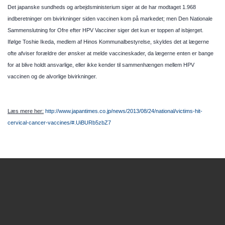
Det japanske sundheds og arbejdsministerium siger at de har modtaget 1.968
indberetninger om bivirkninger siden vaccinen kom på markedet; men Den Nationale
Sammenslutning for Ofre efter HPV Vacciner siger det kun er toppen af isbjerget.
Ifølge Toshie Ikeda, medlem af Hinos Kommunalbestyrelse, skyldes det at lægerne
ofte afviser forældre der ønsker at melde vaccineskader, da lægerne enten er bange
for at blive holdt ansvarlige, eller ikke kender til sammenhængen mellem HPV
vaccinen og de alvorlige bivirkninger.
Læs mere her:
http://www.japantimes.co.jp/news/2013/08/24/national/victims-hit-
cervical-cancer-vaccines/#.UiBURb5zbZ7