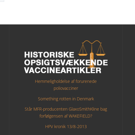
Hemmeligholdelse af forurenede
poliovacciner
Something rotten in Denmark
Står MFR-producenten GlaxoSmithKline bag
forfølgensen af WAKEFIELD?
HPV kronik 13/8-2013