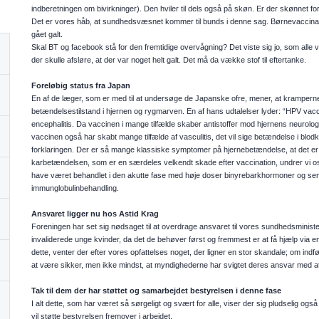
indberetningen om bivirkninger). Den hviler til dels også på skøn. Er der skønnet f
Det er vores håb, at sundhedsvæsnet kommer til bunds i denne sag. Børnevaccinatio
gået galt.
Skal BT og facebook stå for den fremtidige overvågning? Det viste sig jo, som alle
der skulle afsløre, at der var noget helt galt. Det må da vække stof til eftertanke.
Foreløbig status fra Japan
En af de læger, som er med til at undersøge de Japanske ofre, mener, at kramperne
betændelsestilstand i hjernen og rygmarven. En af hans udtalelser lyder: “HPV vaccin
encephalitis. Da vaccinen i mange tilfælde skaber antistoffer mod hjernens neurologis
vaccinen også har skabt mange tilfælde af vasculitis, det vil sige betændelse i blo
forklaringen. Der er så mange klassiske symptomer på hjernebetændelse, at det er 
karbetændelsen, som er en særdeles velkendt skade efter vaccination, undrer vi os
have været behandlet i den akutte fase med høje doser binyrebarkhormoner og sener
immunglobulinbehandling.
Ansvaret ligger nu hos Astid Krag
Foreningen har set sig nødsaget til at overdrage ansvaret til vores sundhedsminister 
invaliderede unge kvinder, da det de behøver først og fremmest er at få hjælp via 
dette, venter der efter vores opfattelses noget, der ligner en stor skandale; om in
at være sikker, men ikke mindst, at myndighederne har svigtet deres ansvar med a
Tak til dem der har støttet og samarbejdet bestyrelsen i denne fase
I alt dette, som har været så sørgeligt og svært for alle, viser der sig pludselig og
vil støtte bestyrelsen fremover i arbejdet.