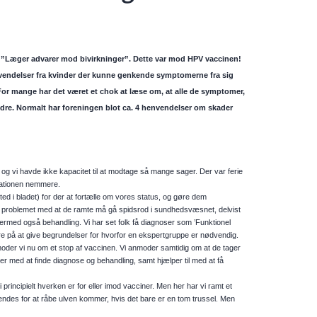
d: ”Læger advarer mod bivirkninger”. Dette var mod HPV vaccinen!
 henvendelser fra kvinder der kunne genkende symptomerne fra sig
. For mange har det været et chok at læse om, at alle de symptomer,
ndre. Normalt har foreningen blot ca. 4 henvendelser om skader
e og vi havde ikke kapacitet til at modtage så mange sager. Der var ferie
tuationen nemmere.
ted i bladet) for der at fortælle om vores status, og gøre dem
t problemet med at de ramte må gå spidsrod i sundhedsvæsnet, delvist
ermed også behandling. Vi har set folk få diagnoser som ’Funktionel
ere på at give begrundelser for hvorfor en ekspertgruppe er nødvendig.
moder vi nu om et stop af vaccinen. Vi anmoder samtidig om at de tager
r med at finde diagnose og behandling, samt hjælper til med at få
vi principielt hverken er for eller imod vacciner. Men her har vi ramt et
 kendes for at råbe ulven kommer, hvis det bare er en tom trussel. Men