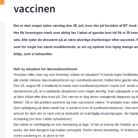
vaccinen
Der er sket meget siden søndag den 28. juli, hvor der på forsiden af BT sto
Her fik foreningen travlt som aldrig før. I løbet af ganske kort tid fik vi 35
selv. Alle tyder de desværre på at være alvorlige bivirkninger efter vaccinen
som for nogle har været invaliderende, er set og oplevet hos rigtig mange a
årligt, som vi behandler.
Helt ny situation for Vaccinationsforum
Hvordan stiller man sig som forening i sådan en situation? Vi havde ingen fortilfæld
alle steder inklusiv Vaccinationsforum og i sundhedsvæsnet, hvilket ikke gjorde si
Den 16. august fik vi imidlertid et møde med sundhedsstyrelsen i stand (ref. andet s
opmærksom på, at vi opfattede situationen som meget alvorlig. Især påpegede vi a
at blive hånet eller ikke troet på. Det værste er dog deres manglende diagnose og d
lidelse’. Så er det problem parkeret og man vaccinerer videre. Vi arbejder især vid
Som opfølgning på dette møde har vi sendt et brev til sundhedsministeren. Heri an
ansvar for dem der er ramt ved at nedsætte en tværfaglig ekspertgruppe, der hjælpe
erstatning.(se brev i dette nyhedsbrev).
Det sidste er selvfølgelig en stor beslutning at tage. Vi har et princip der hedder, at 
punkt, der ikke længere kan kaldes principielt. Derfor denne beslutning. Vi vil ikke
vores vurdering er, at ulven er her.