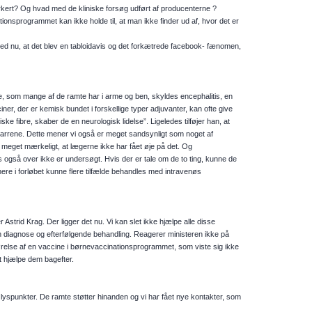
orkert? Og hvad med de kliniske forsøg udført af producenterne ?
nsprogrammet kan ikke holde til, at man ikke finder ud af, hvor det er
 ved nu, at det blev en tabloidavis og det forkætrede facebook- fænomen,
, som mange af de ramte har i arme og ben, skyldes encephalitis, en
er, der er kemisk bundet i forskellige typer adjuvanter, kan ofte give
ke fibre, skaber de en neurologisk lidelse”. Ligeledes tilføjer han, at
dkarrene. Dette mener vi også er meget sandsynligt som noget af
meget mærkeligt, at lægerne ikke har fået øje på det. Og
 også over ikke er undersøgt. Hvis der er tale om de to ting, kunne de
e i forløbet kunne flere tilfælde behandles med intravenøs
Astrid Krag. Der ligger det nu. Vi kan slet ikke hjælpe alle disse
en diagnose og efterfølgende behandling. Reagerer ministeren ikke på
dførelse af en vaccine i børnevaccinationsprogrammet, som viste sig ikke
t hjælpe dem bagefter.
så lyspunkter. De ramte støtter hinanden og vi har fået nye kontakter, som