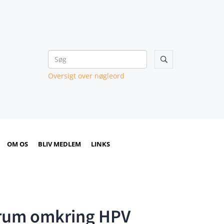

Oversigt over nøgleord
OM OS
BLIV MEDLEM
LINKS
orum omkring HPV