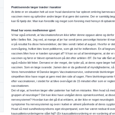
Praktiserende læger træder i karakter
At dette er en situation helt ud over hvad danskerne har oplevet omkring børnevacc
vaccinen mere og opfordrer andre læger til at gøre det samme. Der er samtidig læger,
kan få hjælp der. Man kan forestille sig meget som forening med hensyn til opbakn
Hvad har vores medlemmer gjort
Vi har også erkendt, at Vaccinationsforum ikke løfter denne opgave alene og derfor 
løfte i fælles flok. Jeg ved, at mange af jer har sendt jeres personlige historier til
vi på resultat fra disse henvendelser, der blev sendt i løbet af august. Hvorfor er d
overvågning, hvilket blev lovet politikerne, som gik ind for indførelsen. En af begrund
vaccinen.Men hvor er kæden sprunget af? Vi kan se ud af beretningerne, at der er 
vaccinen og først er blevet opmærksom på det efter artiklen i BT. De har alle fået at
også måske lidt feber. Dernæst er der meget, der tyder på, at deres egne læger hel
vaccinen. Som en læge svarede: Jamen den er da godkendt af myndighederne, så det
Vores henvendelser til Danske lægers Vaccinationservice, vedrørende bivirkninger o
simpelthen ikke have noget at gøre med den side af sagen. Flere bivirkningsramte 
efter vaccinationen, i stedet for at blive overvåget de 15 minuttet efter som er regle
vaccinationen.
Det vil sige, at hverken læger eller patienter har haft en mistanke. Men hvad så me
gruppen af neurologer? Det kan ikke have undgået deres opmærksomhed, at diss
nervesystemet? Hvordan kan det gå til at erklære, at der ikke er noget neurologisk
symptomer fra nervesystemet og oven i købet er alment påvirkede af deres sygdom
Hvad så med sundhedsstyrelsens eget ekspertpanel, som har været nedsat til overvå
kausualitetsvurderingerne slået fejl? (En kausualitetsvurdering er en vurdering a