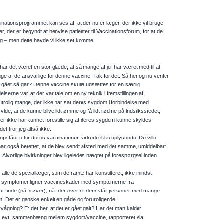
inationsprogrammet kan ses af, at der nu er læger, der ikke vil bruge
 der er begyndt at henvise patienter til Vaccinationsforum, for at de
ing – men dette havde vi ikke set komme.
har det været en stor glæde, at så mange af jer har været med til at
 mange af de ansvarlige for denne vaccine. Tak for det. Så her og nu venter
et gået så galt? Denne vaccine skulle udsættes for en særlig
elserne var, at der var tale om en ny teknik i fremstillingen af
utrolig mange, der ikke har sat deres sygdom i forbindelse med
 vide, at de kunne blive lidt ømme og få lidt rødme på indstiksstedet,
ler ikke har kunnet forestille sig at deres sygdom kunne skyldes
 tror jeg altså ikke.
pstået efter deres vaccinationer, virkede ikke oplysende. De ville
har også berettet, at de blev sendt afsted med det samme, umiddelbart
n. Alvorlige bivirkninger blev ligeledes nægtet på forespørgsel inden
d alle de speciallæger, som de ramte har konsulteret, ikke mindst
e symptomer ligner vaccineskader med symptomerne fra
 at finde (på prøver), når der overfor dem står personer med mange
. Det er ganske enkelt en gåde og foruroligende.
gning? Er det her, at det er gået galt? Har det man kalder
f en evt. sammenhæng mellem sygdom/vaccine, rapporteret via