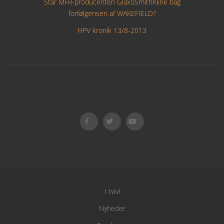
Står MFR-producenten GlaxoSmithKline bag
forfølgensen af WAKEFIELD?
HPV kronik 13/8-2013
I tvivl
Nyheder