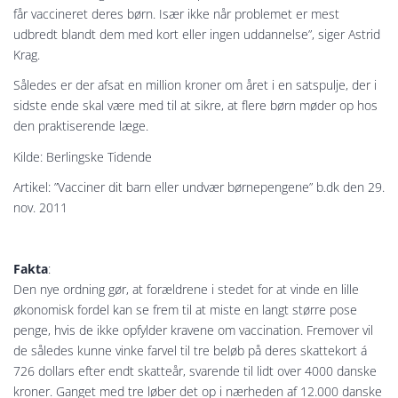
får vaccineret deres børn. Især ikke når problemet er mest
udbredt blandt dem med kort eller ingen uddannelse”, siger Astrid
Krag.
Således er der afsat en million kroner om året i en satspulje, der i
sidste ende skal være med til at sikre, at flere børn møder op hos
den praktiserende læge.
Kilde: Berlingske Tidende
Artikel: ”Vacciner dit barn eller undvær børnepengene” b.dk den 29.
nov. 2011
Fakta
:
Den nye ordning gør, at forældrene i stedet for at vinde en lille
økonomisk fordel kan se frem til at miste en langt større pose
penge, hvis de ikke opfylder kravene om vaccination. Fremover vil
de således kunne vinke farvel til tre beløb på deres skattekort á
726 dollars efter endt skatteår, svarende til lidt over 4000 danske
kroner. Ganget med tre løber det op i nærheden af 12.000 danske