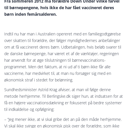
Fra sommeren 2012 må forældre Down Under vinke farvel
til børnepengene, hvis ikke de har fået vaccineret deres
børn inden femårsalderen.
Indtil nu har man i Australien opereret med en familiegodtgørelse
over skatten til forældre, der følger myndighedernes anbefalinger
om at få vaccineret deres børn. Udbetalingen, hvis beløb svarer til
de danske børnepenge, har været et af de værktøjer, regeringen
har anvendt for at øge tilslutningen til børnevaccinations-
programmet. Men det faktum, at ni ud af ti børn ikke får alle
vaccinerne, har medvirket til, at man nu forsøger sig med en
økonomisk straf i stedet for belønning.
Sundhedsminister Astrid Krag afviser, at man vil følge denne
metode herhjemme. Til Berlingske.dk siger hun, at indsatsen for at
få en højere vaccinationsdækning er fokuseret på bedre systemer
til indkaldelse og opfølgning:
– ”Jeg mener ikke, at vi skal gribe det an på den måde herhjemme.
Vi skal ikke svinge en økonomisk pisk over de forældre, som ikke