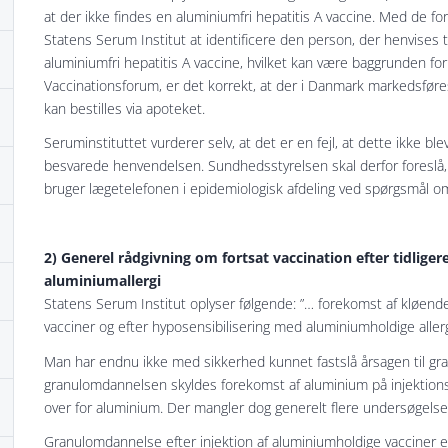
at der ikke findes en aluminiumfri hepatitis A vaccine. Med de fo
Statens Serum Institut at identificere den person, der henvises t
aluminiumfri hepatitis A vaccine, hvilket kan være baggrunden fo
Vaccinationsforum, er det korrekt, at der i Danmark markedsfør
kan bestilles via apoteket.
Seruminstituttet vurderer selv, at det er en fejl, at dette ikke bl
besvarede henvendelsen. Sundhedsstyrelsen skal derfor foreslå,
bruger lægetelefonen i epidemiologisk afdeling ved spørgsmål om
2) Generel rådgivning om fortsat vaccination efter tidlige
aluminiumallergi
Statens Serum Institut oplyser følgende: ”… forekomst af kløen
vacciner og efter hyposensibilisering med aluminiumholdige allerg
Man har endnu ikke med sikkerhed kunnet fastslå årsagen til gr
granulomdannelsen skyldes forekomst af aluminium på injektionss
over for aluminium. Der mangler dog generelt flere undersøgels
Granulomdannelse efter injektion af aluminiumholdige vacciner 