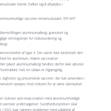
muskulær teknik, hvilket også afspejles i
luminiumholdige vacciner intramuskulært, EPI-NYT
blemstillingen aluminiumallergi, granulom og
lige retningslinjer for risikovurdering og
lergi.
rsensitivitet af type 4. Der var/er ikke beskrevet den
mhed for aluminium. Videre vaccination
ler påvist aluminiumallergi fandtes derfor ikke absolut
 foretrække, hvis en sådan er tilgængelig.
mpe, kighoste og pneumokok vacciner, der kan anvendes i
granulom opvejes mod risikoen for at være ubeskyttet
 for risikoen ved revaccination med aluminiumholdige
til svenske undersøgelser. Sundhedsstyrelsen skal
er i SSI’s svar nævnes problemer med udvikling af