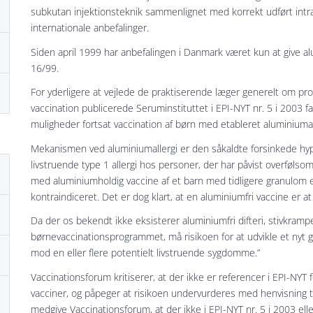
subkutan injektionsteknik sammenlignet med korrekt udført intra
internationale anbefalinger.
Siden april 1999 har anbefalingen i Danmark været kun at give a
16/99.
For yderligere at vejlede de praktiserende læger generelt om pro
vaccination publicerede Seruminstituttet i EPI-NYT nr. 5 i 2003 fag
muligheder fortsat vaccination af børn med etableret aluminiumal
Mekanismen ved aluminiumallergi er den såkaldte forsinkede hype
livstruende type 1 allergi hos personer, der har påvist overfølso
med aluminiumholdig vaccine af et barn med tidligere granulom el
kontraindiceret. Det er dog klart, at en aluminiumfri vaccine er at
Da der os bekendt ikke eksisterer aluminiumfri difteri, stivkra
børnevaccinationsprogrammet, må risikoen for at udvikle et nyt 
mod en eller flere potentielt livstruende sygdomme.”
Vaccinationsforum kritiserer, at der ikke er referencer i EPI-NYT
vacciner, og påpeger at risikoen undervurderes med henvisning 
medgive Vaccinationsforum, at der ikke i EPI-NYT nr. 5 i 2003 ell