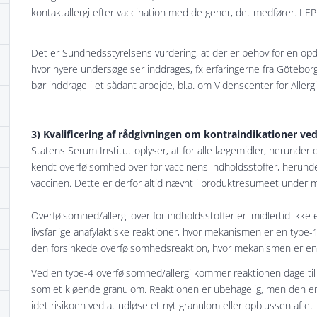
kontaktallergi efter vaccination med de gener, det medfører. I EP
Det er Sundhedsstyrelsens vurdering, at der er behov for en opd
hvor nyere undersøgelser inddrages, fx erfaringerne fra Götebo
bør inddrage i et sådant arbejde, bl.a. om Videnscenter for Allerg
3) Kvalificering af rådgivningen om kontraindikationer ve
Statens Serum Institut oplyser, at for alle lægemidler, herunder 
kendt overfølsomhed over for vaccinens indholdsstoffer, herunde
vaccinen. Dette er derfor altid nævnt i produktresumeet under m
Overfølsomhed/allergi over for indholdsstoffer er imidlertid ikke
livsfarlige anafylaktiske reaktioner, hvor mekanismen er en type-1 a
den forsinkede overfølsomhedsreaktion, hvor mekanismen er en t
Ved en type-4 overfølsomhed/allergi kommer reaktionen dage til 
som et kløende granulom. Reaktionen er ubehagelig, men den er ikk
idet risikoen ved at udløse et nyt granulom eller opblussen af e