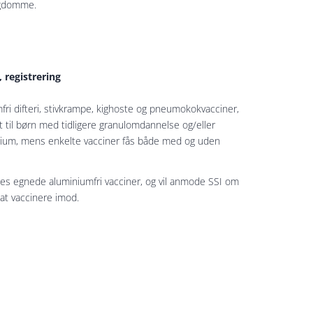
sygdomme.
 registrering
umfri difteri, stivkrampe, kighoste og pneumokokvacciner,
 til børn med tidligere granulomdannelse og/eller
minium, mens enkelte vacciner fås både med og uden
es egnede aluminiumfri vacciner, og vil anmode SSI om
at vaccinere imod.