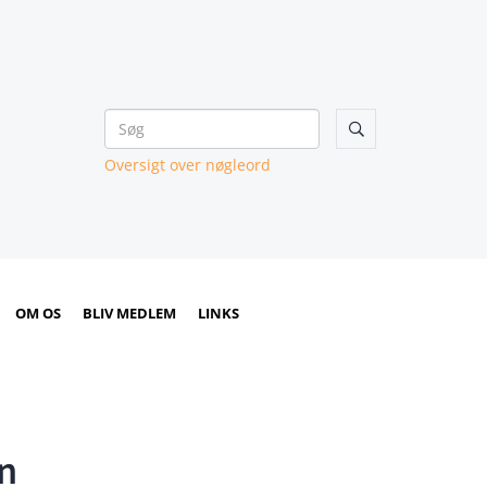

Oversigt over nøgleord
OM OS
BLIV MEDLEM
LINKS
n