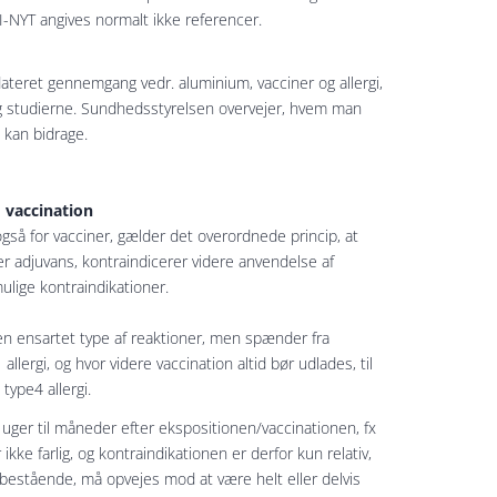
I-NYT angives normalt ikke referencer.
ateret gennemgang vedr. aluminium, vacciner og allergi,
rg studierne. Sundhedsstyrelsen overvejer, hvem man
i kan bidrage.
d vaccination
også for vacciner, gælder det overordnede princip, at
r adjuvans, kontraindicerer videre anvendelse af
ulige kontraindikationer.
 en ensartet type af reaktioner, men spænder fra
llergi, og hvor videre vaccination altid bør udlades, til
ype4 allergi.
uger til måneder efter ekspositionen/vaccinationen, fx
e farlig, og kontraindikationen er derfor kun relativ,
t bestående, må opvejes mod at være helt eller delvis