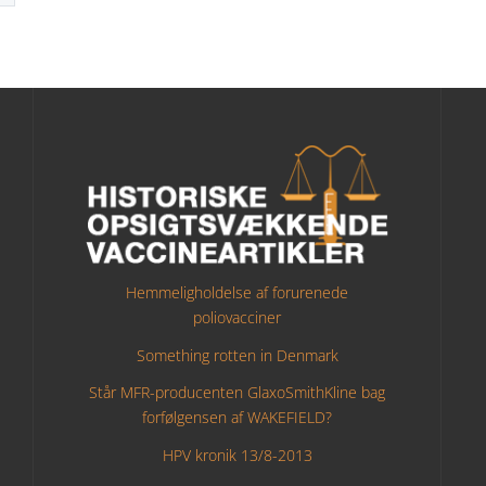
Hemmeligholdelse af forurenede
poliovacciner
Something rotten in Denmark
Står MFR-producenten GlaxoSmithKline bag
forfølgensen af WAKEFIELD?
HPV kronik 13/8-2013