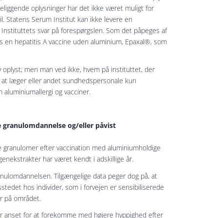
religgende oplysninger har det ikke været muligt for
il. Statens Serum Institut kan ikke levere en
r Instituttets svar på forespørgslen. Som det påpeges af
es en hepatitis A vaccine uden aluminium, Epaxal®, som
ev oplyst; men man ved ikke, hvem på instituttet, der
 at læger eller andet sundhedspersonale kun
 aluminiumallergi og vacciner.
re granulomdannelse og/eller påvist
de granulomer efter vaccination med aluminiumholdige
enekstrakter har været kendt i adskillige år.
anulomdannelsen. Tilgængelige data peger dog på, at
tedet hos individer, som i forvejen er sensibiliserede
er på området.
er anset for at forekomme med højere hyppighed efter