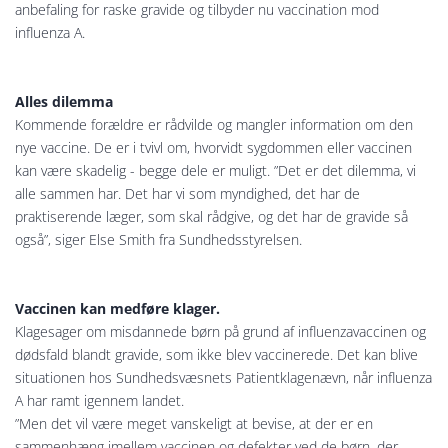
anbefaling for raske gravide og tilbyder nu vaccination mod
influenza A.
Alles dilemma
Kommende forældre er rådvilde og mangler information om den
nye vaccine. De er i tvivl om, hvorvidt sygdommen eller vaccinen
kan være skadelig - begge dele er muligt. ”Det er det dilemma, vi
alle sammen har. Det har vi som myndighed, det har de
praktiserende læger, som skal rådgive, og det har de gravide så
også”, siger Else Smith fra Sundhedsstyrelsen.
Vaccinen kan medføre klager.
Klagesager om misdannede børn på grund af influenzavaccinen og
dødsfald blandt gravide, som ikke blev vaccinerede. Det kan blive
situationen hos Sundhedsvæsnets Patientklagenævn, når influenza
A har ramt igennem landet.
”Men det vil være meget vanskeligt at bevise, at der er en
sammenhæng imellem vaccinen og defekter ved de børn, der