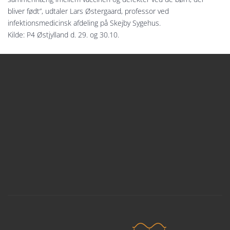
bliver født”, udtaler Lars Østergaard, professor ved
infektionsmedicinsk afdeling på Skejby Sygehus.
Kilde: P4 Østjylland d. 29. og 30.10.