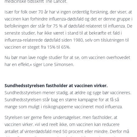
medicinske tidsskrift The Lancet.
Især for folk over 70 år har vi ingen ordentlig forskning, der viser, at
vaccinen kan forhindre influenza-dødsfald og det er denne gruppe i
befolkningen der står for 75 % af dødsfald relateret til influenza. De
seneste studier, har ikke været i stand til at bekræfte et fald i
influenza-relaterede dødsfald siden 1980, selv om tilslutningen til
vaccinen er steget fra 15% til 65%.
Nu bør man lave nogle studier for at se, om vaccinen overhovedet
har en effekt,« siger Lone Simonsen.
Sundhedsstyrelsen fastholder at vaccinen virker.
Sundhedsstyrelsen mener stadig, at ældre og syge bør vaccineres.
Sundhedsstyrelsen står bag en større kampagne for at få så
mange som muligt i risikogrupperne vaccineret mod influenza.
Styrelsen ser gerne flere undersøgelser, men fastholder, at
vaccinen virker. »Vi ved reelt ikke, om vaccinen kan reducere
antallet af vinterdødsfald med 50 procent eller mindre. Derfor må