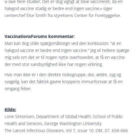
vi lave flere studier. Det er dog vigtigt at blive vaccineret, da en
halvgod vaccine stadig er bedre end ingen vaccine,« siger
centerchef Else Smith fra styrelsens Center for Forebyggelse.
VaccinationsForums kommentar:
Man kan dog stille spørgsmålstegn ved den konklusion, "at en
halvgod vaccine er bedre end ingen vaccine." Jeg vil hellere spørge
mig selv om det er til nogen nytte overhovedet, at få en vaccine
der med stor sandsynlighed ikke har nogen virkning.
Hvis man ikke er i den direkte risikogruppe, dvs. ældre, syg og
svagelig, kan det faktisk gavne kroppens immunforsvar at få en
omgang feber.
Kilde:
Lone Simonsen, Department of Global Health, School of Public
Health and Services, George Washington University.
The Lancet infectious Diseases, Vol 7, issue 10. Okt. 07. 658-666