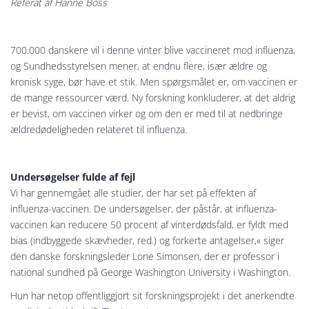
Referat af Hanne Boss
700.000 danskere vil i denne vinter blive vaccineret mod influenza,
og Sundhedsstyrelsen mener, at endnu flere, især ældre og
kronisk syge, bør have et stik. Men spørgsmålet er, om vaccinen er
de mange ressourcer værd. Ny forskning konkluderer, at det aldrig
er bevist, om vaccinen virker og om den er med til at nedbringe
ældredødeligheden relateret til influenza.
Undersøgelser fulde af fejl
Vi har gennemgået alle studier, der har set på effekten af
influenza-vaccinen. De undersøgelser, der påstår, at influenza-
vaccinen kan reducere 50 procent af vinterdødsfald, er fyldt med
bias (indbyggede skævheder, red.) og forkerte antagelser,« siger
den danske forskningsleder Lone Simonsen, der er professor i
national sundhed på George Washington University i Washington.
Hun har netop offentliggjort sit forskningsprojekt i det anerkendte