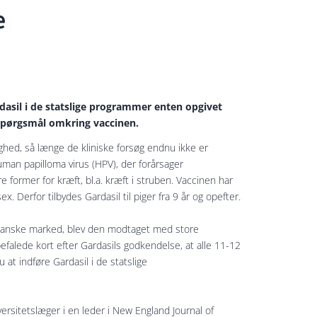
e
rdasil i de statslige programmer enten opgivet
e spørgsmål omkring vaccinen.
ghed, så længe de kliniske forsøg endnu ikke er
uman papilloma virus (HPV), der forårsager
former for kræft, bl.a. kræft i struben. Vaccinen har
. Derfor tilbydes Gardasil til piger fra 9 år og opefter.
ikanske marked, blev den modtaget med store
nbefalede kort efter Gardasils godkendelse, at alle 11-12
 at indføre Gardasil i de statslige
iversitetslæger i en leder i New England Journal of