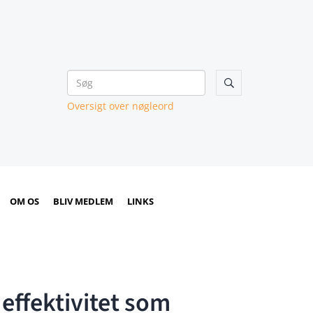

Oversigt over nøgleord
OM OS
BLIV MEDLEM
LINKS
effektivitet som