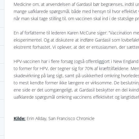
Medicine om, at anvendelsen af Gardasil bør begrænses, indtil un
mange uafklarede spørgsmål, både med hensyn til hvor effektivt 
når man skal tage stilling til, om vaccinen skal ind i de statslige
En af forfatterne til lederen Karen McCune siger: ”Vaccination
eksperimentel. Og at diskutere at indføre Gardasil som lovbefale
ekstremt forhastet. Vi oplever, at det er entusiasmen, der sætte
HPV-vaccinen har i flere forsøg (også offentliggjort i New England
to former for HPV, der tegner sig for 70% af kræfttilfældene. M
skadevirkning på lang sigt, samt på usikkerhed omkring hvorlede
to mest kendte former ikke længere er virksomme. De beslutninge
ene side er det uomgængeligt, at Gardasil beskytter en del kvi
uafklarede spørgsmål omkring vaccinens effektivitet og langtidse
Kilde:
Erin Allday, San Francisco Chronicle