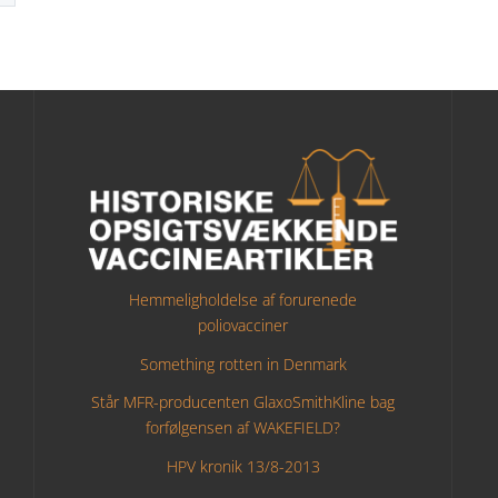
Hemmeligholdelse af forurenede
poliovacciner
Something rotten in Denmark
Står MFR-producenten GlaxoSmithKline bag
forfølgensen af WAKEFIELD?
HPV kronik 13/8-2013