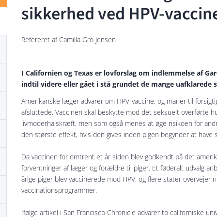
sikkerhed ved HPV-vaccin
Refereret af Camilla Gro Jensen
I Californien og Texas er lovforslag om indlemmelse af Ga
indtil videre eller gået i stå grundet de mange uafklared
Amerikanske læger advarer om HPV-vaccine, og maner til forsigti
afsluttede. Vaccinen skal beskytte mod det seksuelt overførte h
livmoderhalskræft, men som også menes at øge risikoen for andre 
den største effekt, hvis den gives inden pigen begynder at have sex
Da vaccinen for omtrent et år siden blev godkendt på det amer
forventninger af læger og forældre til piger. Et føderalt udvalg a
årige piger blev vaccinerede mod HPV, og flere stater overvejer nu
vaccinationsprogrammer.
Ifølge artikel i San Francisco Chronicle advarer to californiske un