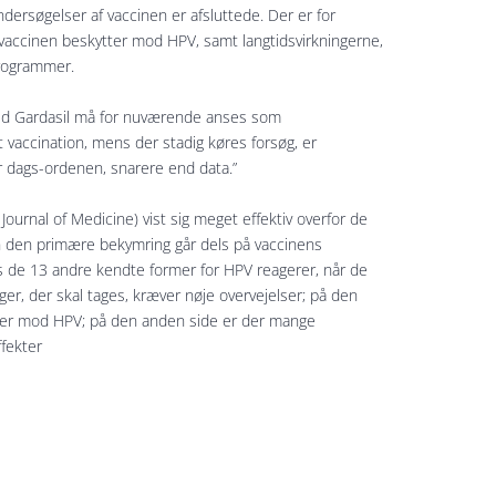
dersøgelser af vaccinen er afsluttede. Der er for
vaccinen beskytter mod HPV, samt langtidsvirkningerne,
 programmer.
 med Gardasil må for nuværende anses som
t vaccination, mens der stadig køres forsøg, er
r dags-ordenen, snarere end data.”
 Journal of Medicine) vist sig meget effektiv overfor de
en den primære bekymring går dels på vaccinens
s de 13 andre kendte former for HPV reagerer, når de
r, der skal tages, kræver nøje overvejelser; på den
nder mod HPV; på den anden side er der mange
ffekter