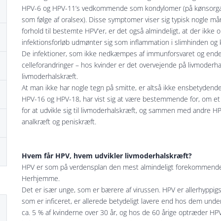
HPV-6 og HPV-11’s vedkommende som kondylomer (på kønsorganern
som følge af oralsex). Disse symptomer viser sig typisk nogle må
forhold til bestemte HPV’er, er det også almindeligt, at der ikke 
infektionsforløb udmønter sig som inflammation i slimhinden o
De infektioner, som ikke nedkæmpes af immunforsvaret og ender 
celleforandringer – hos kvinder er det overvejende på livmoderhals
livmoderhalskræft.
At man ikke har nogle tegn på smitte, er altså ikke ensbetydende
HPV-16 og HPV-18, har vist sig at være bestemmende for, om et kr
for at udvikle sig til livmoderhalskræft, og sammen med andre HP
analkræft og peniskræft.
Hvem får HPV, hvem udvikler livmoderhalskræft?
HPV er som på verdensplan den mest almindeligt forekommende s
Herhjemme.
Det er især unge, som er bærere af virussen. HPV er allerhyppigs
som er inficeret, er allerede betydeligt lavere end hos dem under
ca. 5 % af kvinderne over 30 år, og hos de 60 årige optræder HPV k