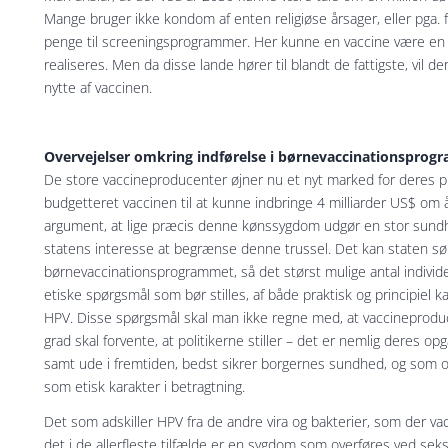
Mange bruger ikke kondom af enten religiøse årsager, eller pga. f
penge til screeningsprogrammer. Her kunne en vaccine være en f
realiseres. Men da disse lande hører til blandt de fattigste, vil d
nytte af vaccinen.
Overvejelser omkring indførelse i børnevaccinationsprog
De store vaccineproducenter øjner nu et nyt marked for deres 
budgetteret vaccinen til at kunne indbringe 4 milliarder US$ om
argument, at lige præcis denne kønssygdom udgør en stor sundh
statens interesse at begrænse denne trussel. Det kan staten sørg
børnevaccinationsprogrammet, så det størst mulige antal individe
etiske spørgsmål som bør stilles, af både praktisk og principiel 
HPV. Disse spørgsmål skal man ikke regne med, at vaccineproduc
grad skal forvente, at politikerne stiller – det er nemlig deres o
samt ude i fremtiden, bedst sikrer borgernes sundhed, og som og
som etisk karakter i betragtning.
Det som adskiller HPV fra de andre vira og bakterier, som der v
det i de allerfleste tilfælde er en sygdom som overføres ved se