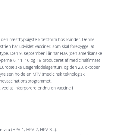
 - den næsthyppigste kræftform hos kvinder. Denne
strien har udviklet vacciner, som skal forebygge, at
stype. Den 9. september i år har FDA (den amerikanske
perne 6, 11, 16 og 18 produceret af medicinalfirmaet
t Europæiske Lægemiddelagentur), og den 23. oktober
tyrelsen holde en MTV (medicinsk teknologisk
børnevaccinationsprogrammet.
t ved at inkorporere endnu en vaccine i
le vira (HPV-1, HPV-2, HPV-3…).