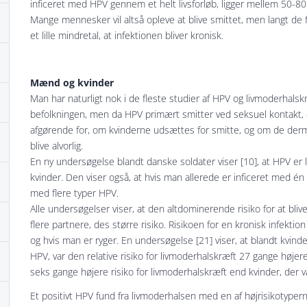
inficeret med HPV gennem et helt livsforløb, ligger mellem 50-80 
Mange mennesker vil altså opleve at blive smittet, men langt de 
et lille mindretal, at infektionen bliver kronisk.
Mænd og kvinder
Man har naturligt nok i de fleste studier af HPV og livmoderhals
befolkningen, men da HPV primært smitter ved seksuel kontakt, 
afgørende for, om kvinderne udsættes for smitte, og om de dermed
blive alvorlig.
En ny undersøgelse blandt danske soldater viser [10], at HPV e
kvinder. Den viser også, at hvis man allerede er inficeret med én 
med flere typer HPV.
Alle undersøgelser viser, at den altdominerende risiko for at bliv
flere partnere, des større risiko. Risikoen for en kronisk infektio
og hvis man er ryger. En undersøgelse [21] viser, at blandt kvind
HPV, var den relative risiko for livmoderhalskræft 27 gange høje
seks gange højere risiko for livmoderhalskræft end kvinder, der 
Et positivt HPV fund fra livmoderhalsen med en af højrisikotypern