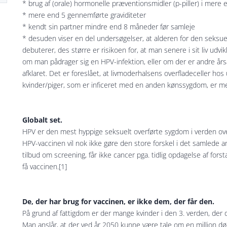
* brug af (orale) hormonelle præventionsmidler (p-piller) i mere 
* mere end 5 gennemførte graviditeter
* kendt sin partner mindre end 8 måneder før samleje
* desuden viser en del undersøgelser, at alderen for den seksuel
debuterer, des større er risikoen for, at man senere i sit liv udv
om man pådrager sig en HPV-infektion, eller om der er andre års
afklaret. Det er foreslået, at livmoderhalsens overfladeceller hos
kvinder/piger, som er inficeret med en anden kønssygdom, er me
Globalt set.
HPV er den mest hyppige seksuelt overførte sygdom i verden over
HPV-vaccinen vil nok ikke gøre den store forskel i det samlede an
tilbud om screening, får ikke cancer pga. tidlig opdagelse af forsta
få vaccinen.[1]
De, der har brug for vaccinen, er ikke dem, der får den.
På grund af fattigdom er der mange kvinder i den 3. verden, der 
Man anslår, at der ved år 2050 kunne være tale om en million døds