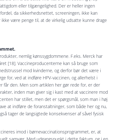
attigdom eller tilgængelighed. Der er heller ingen
ordel, da sikkerhedsnettet, screeningen, ikke kan
er ikke være penge til, at de virkelig udsatte kunne drage
rammet.
produkter, nemlig kønssygdommene. F.eks. Merck har
 året [18]. Vaccineproducenterne kan så bruge som
edstrussel mod kvinderne, og derfor bør det være i
e for, ved at indføre HPV-vaccinen, og allerhelst i
r får den. Men som artiklen her gør rede for, er der
karakter, inden man giver sig i kast med at vaccinere mod
enten har stillet, men det er spørgsmål, som man i høj
pgave at indføre de foranstaltninger, som både her og nu,
så tager de langsigtede konsekvenser af såvel fysisk
accineres imod i børnevaccinationsprogrammet, er, at
ksuelt samvær. Med udgangspunkt i dette faktum, og i en