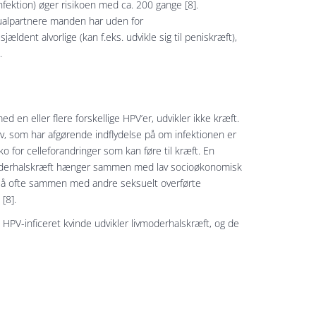
ektion) øger risikoen med ca. 200 gange [8].
sualpartnere manden har uden for
dent alvorlige (kan f.eks. udvikle sig til peniskræft),
.
ed en eller flere forskellige HPV’er, udvikler ikke kræft.
v, som har afgørende indflydelse på om infektionen er
iko for celleforandringer som kan føre til kræft. En
vmoderhalskræft hænger sammen med lav socioøkonomisk
gså ofte sammen med andre seksuelt overførte
[8].
en HPV-inficeret kvinde udvikler livmoderhalskræft, og de