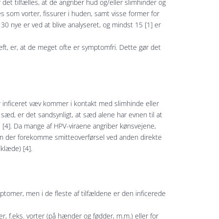
t tilfælles, at de angriber hud og/eller slimhinder og
s som vorter, fissurer i huden, samt visse former for
30 nye er ved at blive analyseret, og mindst 15 [1] er
æft, er, at de meget ofte er symptomfri. Dette gør det
r inficeret væv kommer i kontakt med slimhinde eller
æd, er det sandsynligt, at sæd alene har evnen til at
 [4]. Da mange af HPV-viraene angriber kønsvejene,
an der forekomme smitteoverførsel ved anden direkte
dklæde) [4].
mptomer, men i de fleste af tilfældene er den inficerede
, f.eks. vorter (på hænder og fødder, m.m.) eller for