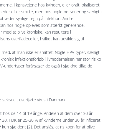
e, i kønsvejene hos kvinden, eller oralt lokaliseret
neder efter smitte, men hos nogle personer og særligt i
optræder synlige tegn på infektion. Andre
g kan hos nogle opleves som stærkt generende.
med at blive kroniske, kan resultere i
ens overfladeceller, hvilket kan udvikle sig til
 med, at man ikke er smittet. Nogle HPV-typer, særligt
onisk infektionsforløb i livmoderhalsen har stor risiko
V-undertyper forårsager de også i sjældne tilfælde
eksuelt overførte virus i Danmark.
t hos de 14 til 19 årige. Andelen af dem over 30 år,
 30. I DK er 25-30 % af kvinderne under 30 år inficeret,
un sjældent [2]. Det anslås, at risikoen for at blive