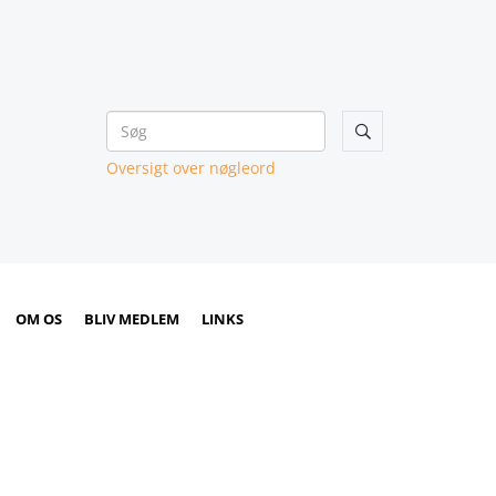

Oversigt over nøgleord
OM OS
BLIV MEDLEM
LINKS