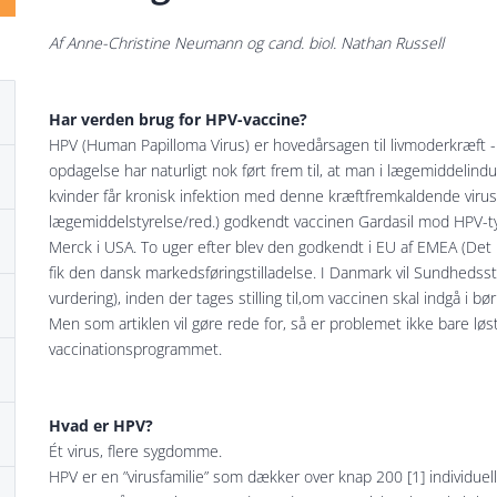
Af Anne-Christine Neumann og cand. biol. Nathan Russell
Har verden brug for HPV-vaccine?
HPV (Human Papilloma Virus) er hovedårsagen til livmoderkræft
opdagelse har naturligt nok ført frem til, at man i lægemiddelindu
kvinder får kronisk infektion med denne kræftfremkaldende viru
lægemiddelstyrelse/red.) godkendt vaccinen Gardasil mod HPV-ty
Merck i USA. To uger efter blev den godkendt i EU af EMEA (De
fik den dansk markedsføringstilladelse. I Danmark vil Sundhedss
vurdering), inden der tages stilling til,om vaccinen skal indgå i 
Men som artiklen vil gøre rede for, så er problemet ikke bare løs
vaccinationsprogrammet.
Hvad er HPV?
Ét virus, flere sygdomme.
HPV er en ”virusfamilie” som dækker over knap 200 [1] individuel