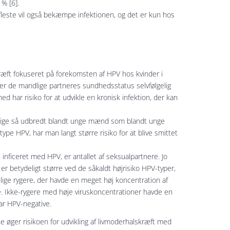
% [6].
fleste vil også bekæmpe infektionen, og det er kun hos
kræft fokuseret på forekomsten af HPV hos kvinder i
er de mandlige partneres sundhedsstatus selvfølgelig
 har risiko for at udvikle en kronisk infektion, der kan
r lige så udbredt blandt unge mænd som blandt unge
type HPV, har man langt større risiko for at blive smittet
e inficeret med HPV, er antallet af seksualpartnere. Jo
n er betydeligt større ved de såkaldt højrisiko HPV-typer,
elige rygere, der havde en meget høj koncentration af
re. Ikke-rygere med høje viruskoncentrationer havde en
var HPV-negative.
e øger risikoen for udvikling af livmoderhalskræft med