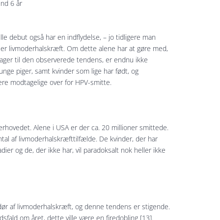
end 6 år
le debut også har en indflydelse, – jo tidligere man
ikler livmoderhalskræft. Om dette alene har at gøre med,
ager til den observerede tendens, er endnu ikke
 unge piger, samt kvinder som lige har født, og
re modtagelige over for HPV-smitte.
hovedet. Alene i USA er der ca. 20 millioner smittede.
tal af livmoderhalskræfttilfælde. De kvinder, der har
dier og de, der ikke har, vil paradoksalt nok heller ikke
dør af livmoderhalskræft, og denne tendens er stigende.
fald om året, dette ville være en firedobling [13].