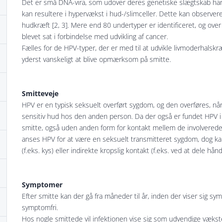
Det er små DNA-vira, som udover deres genetiske slægtskab har de
kan resultere i hypervækst i hud-/slimceller. Dette kan observere
hudkræft [2, 3]. Mere end 80 undertyper er identificeret, og over 
blevet sat i forbindelse med udvikling af cancer.
Fælles for de HPV-typer, der er med til at udvikle livmoderhalskr
yderst vanskeligt at blive opmærksom på smitte.
Smitteveje
HPV er en typisk seksuelt overført sygdom, og den overføres, nå
sensitiv hud hos den anden person. Da der også er fundet HPV i s
smitte, også uden anden form for kontakt mellem de involverede
anses HPV for at være en seksuelt transmitteret sygdom, dog k
(f.eks. kys) eller indirekte kropslig kontakt (f.eks. ved at dele hån
Symptomer
Efter smitte kan der gå fra måneder til år, inden der viser sig sy
symptomfri.
Hos nogle smittede vil infektionen vise sig som udvendige vækster