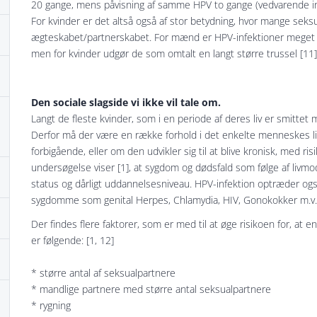
20 gange, mens påvisning af samme HPV to gange (vedvarende inf
For kvinder er det altså også af stor betydning, hvor mange sek
ægteskabet/partnerskabet. For mænd er HPV-infektioner meget sjæl
men for kvinder udgør de som omtalt en langt større trussel [11]
Den sociale slagside vi ikke vil tale om.
Langt de fleste kvinder, som i en periode af deres liv er smittet m
Derfor må der være en række forhold i det enkelte menneskes li
forbigående, eller om den udvikler sig til at blive kronisk, med ris
undersøgelse viser [1], at sygdom og dødsfald som følge af li
status og dårligt uddannelsesniveau. HPV-infektion optræder o
sygdomme som genital Herpes, Chlamydia, HIV, Gonokokker m.v. 
Der findes flere faktorer, som er med til at øge risikoen for, at 
er følgende: [1, 12]
* større antal af seksualpartnere
* mandlige partnere med større antal seksualpartnere
* rygning