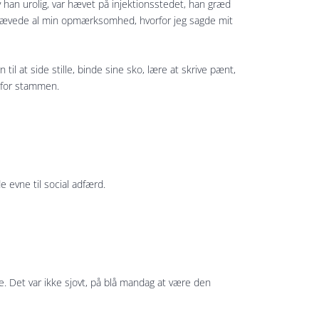
v han urolig, var hævet på injektionsstedet, han græd
 krævede al min opmærksomhed, hvorfor jeg sagde mit
til at side stille, binde sine sko, lære at skrive pænt,
m for stammen.
 evne til social adfærd.
Det var ikke sjovt, på blå mandag at være den