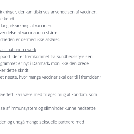
ivirkninger, der kan tilskrives anvendelsen af vaccinen.
ke kendt.
langtidsvirkning af vaccinen.
vendelse af vaccination i større
dheden er dermed ikke afklaret.
accinationen i værk
 rapport, der er fremkommet fra Sundhedsstyrelsen.
programmet er nyt i Danmark, mon ikke den brede
ker dette skridt.
t næste, hvor mange vacciner skal der til i fremtiden?
overført, kan være med til øget brug af kondom, som
yrkelse af immunsystem og slimhinder kunne nedsætte
nanden og undgå mange seksuelle partnere med