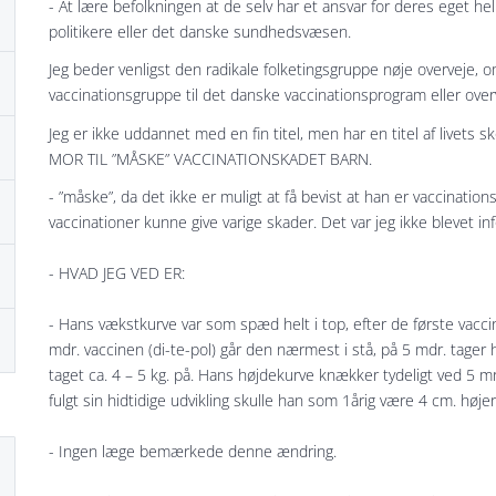
- At lære befolkningen at de selv har et ansvar for deres eget h
politikere eller det danske sundhedsvæsen.
Jeg beder venligst den radikale folketingsgruppe nøje overveje, o
vaccinationsgruppe til det danske vaccinationsprogram eller over
Jeg er ikke uddannet med en fin titel, men har en titel af livets sk
MOR TIL ”MÅSKE” VACCINATIONSKADET BARN.
- ”måske”, da det ikke er muligt at få bevist at han er vaccination
vaccinationer kunne give varige skader. Det var jeg ikke blevet inf
- HVAD JEG VED ER:
- Hans vækstkurve var som spæd helt i top, efter de første vacci
mdr. vaccinen (di-te-pol) går den nærmest i stå, på 5 mdr. tager
taget ca. 4 – 5 kg. på. Hans højdekurve knækker tydeligt ved 5 mr.
fulgt sin hidtidige udvikling skulle han som 1årig være 4 cm. høje
- Ingen læge bemærkede denne ændring.