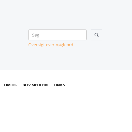

Oversigt over nøgleord
OM OS
BLIV MEDLEM
LINKS