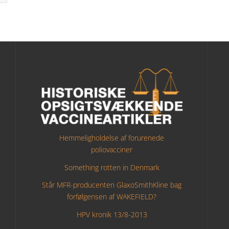
Hemmeligholdelse af forurenede
poliovacciner
Something rotten in Denmark
Står MFR-producenten GlaxoSmithKline bag
forfølgensen af WAKEFIELD?
HPV kronik 13/8-2013