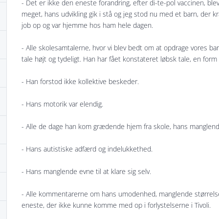
- Det er ikke den eneste forandring, efter di-te-pol vaccinen, ble
meget, hans udvikling gik i stå og jeg stod nu med et barn, der
job op og var hjemme hos ham hele dagen.
- Alle skolesamtalerne, hvor vi blev bedt om at opdrage vores barn 
tale højt og tydeligt. Han har fået konstateret løbsk tale, en for
- Han forstod ikke kollektive beskeder.
- Hans motorik var elendig.
- Alle de dage han kom grædende hjem fra skole, hans manglende
- Hans autistiske adfærd og indelukkethed.
- Hans manglende evne til at klare sig selv.
- Alle kommentarerne om hans umodenhed, manglende størrelse. 
eneste, der ikke kunne komme med op i forlystelserne i Tivoli.