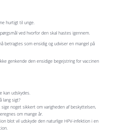
e hurtigt til unge.
spørgsmål ved hvorfor den skal hastes igennem.
å betragtes som ensidig og udviser en mangel på
 ikke genkende den ensidige begejstring for vaccinen
de kan udskydes.
 lang sigt?
at sige noget sikkert om varigheden af beskyttelsen,
 beregnes om mange år.
ion blot vil udskyde den naturlige HPV-infektion i en
tion.