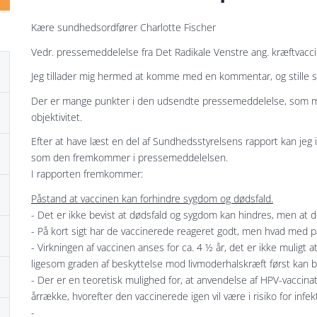
Kære sundhedsordfører Charlotte Fischer
Vedr. pressemeddelelse fra Det Radikale Venstre ang. kræftvaccin
Jeg tillader mig hermed at komme med en kommentar, og stille 
Der er mange punkter i den udsendte pressemeddelelse, som m
objektivitet.
Efter at have læst en del af Sundhedsstyrelsens rapport kan jeg
som den fremkommer i pressemeddelelsen.
I rapporten fremkommer:
Påstand at vaccinen kan forhindre sygdom og dødsfald.
- Det er ikke bevist at dødsfald og sygdom kan hindres, men at 
- På kort sigt har de vaccinerede reageret godt, men hvad med på
- Virkningen af vaccinen anses for ca. 4 ½ år, det er ikke muligt 
ligesom graden af beskyttelse mod livmoderhalskræft først kan
- Der er en teoretisk mulighed for, at anvendelse af HPV-vaccinat
årrække, hvorefter den vaccinerede igen vil være i risiko for infek
-