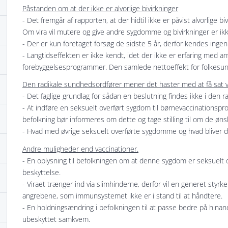
Påstanden om at der ikke er alvorlige bivirkninger
- Det fremgår af rapporten, at der hidtil ikke er påvist alvorlige b
Om vira vil mutere og give andre sygdomme og bivirkninger er ik
- Der er kun foretaget forsøg de sidste 5 år, derfor kendes ingen 
- Langtidseffekten er ikke kendt, idet der ikke er erfaring med an
forebyggelsesprogrammer. Den samlede nettoeffekt for folkesun
Den radikale sundhedsordfører mener det haster med at få sat v
- Det faglige grundlag for sådan en beslutning findes ikke i den
- At indføre en seksuelt overført sygdom til børnevaccinations
befolkning bør informeres om dette og tage stilling til om de øns
- Hvad med øvrige seksuelt overførte sygdomme og hvad bliver de
Andre muligheder end vaccinationer.
- En oplysning til befolkningen om at denne sygdom er seksuelt 
beskyttelse.
- Viraet trænger ind via slimhinderne, derfor vil en generet st
angrebene, som immunsystemet ikke er i stand til at håndtere.
- En holdningsændring i befolkningen til at passe bedre på hi
ubeskyttet samkvem.