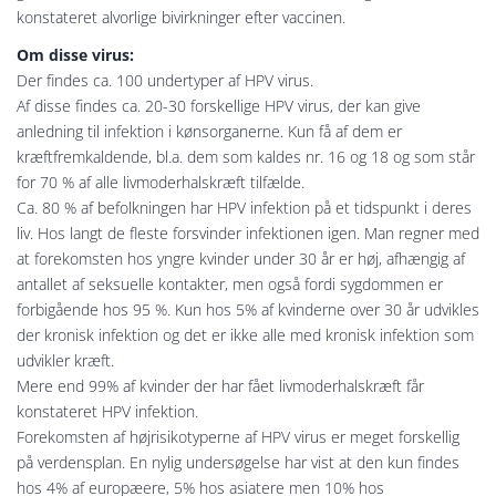
konstateret alvorlige bivirkninger efter vaccinen.
Om disse virus:
Der findes ca. 100 undertyper af HPV virus.
Af disse findes ca. 20-30 forskellige HPV virus, der kan give
anledning til infektion i kønsorganerne. Kun få af dem er
kræftfremkaldende, bl.a. dem som kaldes nr. 16 og 18 og som står
for 70 % af alle livmoderhalskræft tilfælde.
Ca. 80 % af befolkningen har HPV infektion på et tidspunkt i deres
liv. Hos langt de fleste forsvinder infektionen igen. Man regner med
at forekomsten hos yngre kvinder under 30 år er høj, afhængig af
antallet af seksuelle kontakter, men også fordi sygdommen er
forbigående hos 95 %. Kun hos 5% af kvinderne over 30 år udvikles
der kronisk infektion og det er ikke alle med kronisk infektion som
udvikler kræft.
Mere end 99% af kvinder der har fået livmoderhalskræft får
konstateret HPV infektion.
Forekomsten af højrisikotyperne af HPV virus er meget forskellig
på verdensplan. En nylig undersøgelse har vist at den kun findes
hos 4% af europæere, 5% hos asiatere men 10% hos