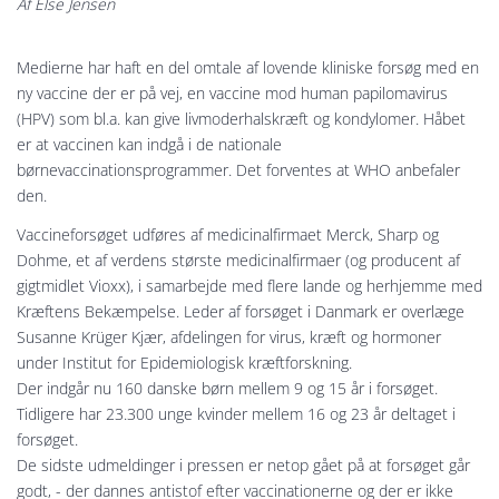
Af Else Jensen
Medierne har haft en del omtale af lovende kliniske forsøg med en
ny vaccine der er på vej, en vaccine mod human papilomavirus
(HPV) som bl.a. kan give livmoderhalskræft og kondylomer. Håbet
er at vaccinen kan indgå i de nationale
børnevaccinationsprogrammer. Det forventes at WHO anbefaler
den.
Vaccineforsøget udføres af medicinalfirmaet Merck, Sharp og
Dohme, et af verdens største medicinalfirmaer (og producent af
gigtmidlet Vioxx), i samarbejde med flere lande og herhjemme med
Kræftens Bekæmpelse. Leder af forsøget i Danmark er overlæge
Susanne Krüger Kjær, afdelingen for virus, kræft og hormoner
under Institut for Epidemiologisk kræftforskning.
Der indgår nu 160 danske børn mellem 9 og 15 år i forsøget.
Tidligere har 23.300 unge kvinder mellem 16 og 23 år deltaget i
forsøget.
De sidste udmeldinger i pressen er netop gået på at forsøget går
godt, - der dannes antistof efter vaccinationerne og der er ikke