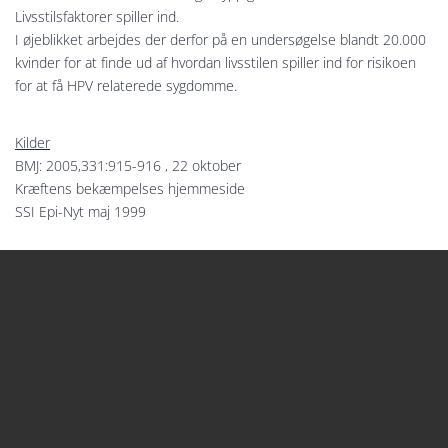
Livsstilsfaktorer spiller ind.
I øjeblikket arbejdes der derfor på en undersøgelse blandt 20.000
kvinder for at finde ud af hvordan livsstilen spiller ind for risikoen
for at få HPV relaterede sygdomme.
Kilder
BMJ: 2005,331:915-916 , 22 oktober
Kræftens bekæmpelses hjemmeside
SSI Epi-Nyt maj 1999