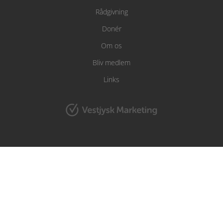
Rådgivning
Donér
Om os
Bliv medlem
Links