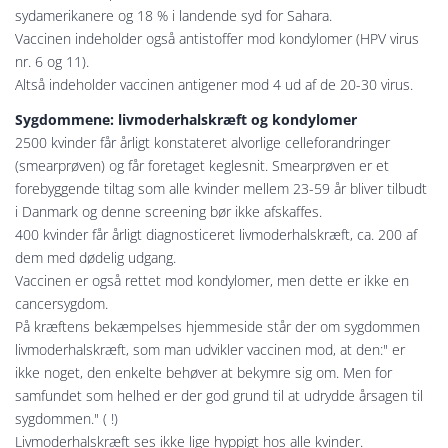
sydamerikanere og 18 % i landende syd for Sahara.
Vaccinen indeholder også antistoffer mod kondylomer (HPV virus
nr. 6 og 11).
Altså indeholder vaccinen antigener mod 4 ud af de 20-30 virus.
Sygdommene: livmoderhalskræft og kondylomer
2500 kvinder får årligt konstateret alvorlige celleforandringer
(smearprøven) og får foretaget keglesnit. Smearprøven er et
forebyggende tiltag som alle kvinder mellem 23-59 år bliver tilbudt
i Danmark og denne screening bør ikke afskaffes.
400 kvinder får årligt diagnosticeret livmoderhalskræft, ca. 200 af
dem med dødelig udgang.
Vaccinen er også rettet mod kondylomer, men dette er ikke en
cancersygdom.
På kræftens bekæmpelses hjemmeside står der om sygdommen
livmoderhalskræft, som man udvikler vaccinen mod, at den:" er
ikke noget, den enkelte behøver at bekymre sig om. Men for
samfundet som helhed er der god grund til at udrydde årsagen til
sygdommen." ( !)
Livmoderhalskræft ses ikke lige hyppigt hos alle kvinder.