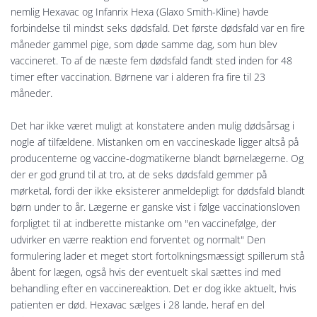
nemlig Hexavac og Infanrix Hexa (Glaxo Smith-Kline) havde
forbindelse til mindst seks dødsfald. Det første dødsfald var en fire
måneder gammel pige, som døde samme dag, som hun blev
vaccineret. To af de næste fem dødsfald fandt sted inden for 48
timer efter vaccination. Børnene var i alderen fra fire til 23
måneder.
Det har ikke været muligt at konstatere anden mulig dødsårsag i
nogle af tilfældene. Mistanken om en vaccineskade ligger altså på
producenterne og vaccine-dogmatikerne blandt børnelægerne. Og
der er god grund til at tro, at de seks dødsfald gemmer på
mørketal, fordi der ikke eksisterer anmeldepligt for dødsfald blandt
børn under to år. Lægerne er ganske vist i følge vaccinationsloven
forpligtet til at indberette mistanke om "en vaccinefølge, der
udvirker en værre reaktion end forventet og normalt" Den
formulering lader et meget stort fortolkningsmæssigt spillerum stå
åbent for lægen, også hvis der eventuelt skal sættes ind med
behandling efter en vaccinereaktion. Det er dog ikke aktuelt, hvis
patienten er død. Hexavac sælges i 28 lande, heraf en del