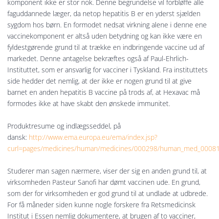
komponent ikke er stor nok. Denne begrundelse vil forbløffe alle
faguddannede læger, da netop hepatitis B er en yderst sjælden
sygdom hos børn. En formodet nedsat virkning alene i denne ene
vaccinekomponent er altså uden betydning og kan ikke være en
fyldestgørende grund til at trække en indbringende vaccine ud af
markedet. Denne antagelse bekræftes også af Paul-Ehrlich-
Instituttet, som er ansvarlig for vacciner i Tyskland. Fra instituttets
side hedder det nemlig, at der ikke er nogen grund til at give
barnet en anden hepatitis B vaccine på trods af, at Hexavac må
formodes ikke at have skabt den ønskede immunitet.
Produktresume og indlægsseddel, på
dansk:
http://www.ema.europa.eu/ema/index.jsp?
curl=pages/medicines/human/medicines/000298/human_med_000
Studerer man sagen nærmere, viser der sig en anden grund til, at
virksomheden Pasteur Sanofi har dømt vaccinen ude. En grund,
som der for virksomheden er god grund til at undlade at udbrede.
For få måneder siden kunne nogle forskere fra Retsmedicinsk
Institut i Essen nemlig dokumentere, at brugen af to vacciner,