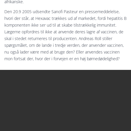
afrikanske.
Den 20.9 2005 udsendte Sanofi Pasteur en pressemeddelelse,
hvori der står, at Hexavac trækkes ud af markedet, fordi hepatitis B
komponenten ikke ser ud til at skabe tilstrækkelig immunitet.
Lægerne opfordres til ikke at anvende deres lagre af vaccinen, de
skal i stedet returneres til producenten. Andreas Roll stiller
spørgsmålet, om de lande i tredje verden, der anvender vaccinen,
nu også lader være med at bruge den? Eller anvendes vaccinen
mon fortsat der, hvor der i forvejen er en høj børnedødelighed?