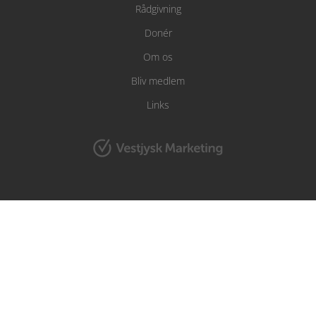
Rådgivning
Donér
Om os
Bliv medlem
Links