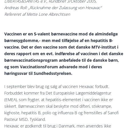
LIBERTAS&SANITAS e.V., Rundbrief 3/Oktober 2005,
Andreas Roll: „Rücknahme der Zulassung von Hexavac“
Refereret af Mette Lone Albrechtsen
Vaccinen er en 5-valent børnevaccine mod de almindelige
børnesygdomme,- men med tilføjelse af en hepatitis B-
vaccine. Det er den vaccine som det danske MTV-institut i
deres rapport om en evt. indførelse af vaccinen i det danske
børnevaccinationsprogram anbefalede til de danske børn,
og som VaccinationsForum advarede mod i deres
høringssvar til Sundhedsstyrelsen.
I september blev brug og salg af vaccinen Hexavac forbudt.
Forbuddet kommer fra Det Europæiske Lægemiddelagentur
(EMEA), som frygter, at hepatitis-elementet i vaccinen ikke er
sikkert. Børnevaccinen skal beskytte mod difteri, stivkrampe,
kighoste, hepatitis B, polio og influenza B og fremstilles af Sanofi
Pasteur MSD, Tyskland.
Hexavac er godkendt til brug i Danmark, men anvendes ikke