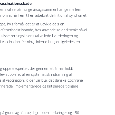
vaccinationsskade
e der skal se på mulige årsagssammenhænge mellem
om at nå frem til en adækvat definition af syndromet.
, hvis formål det er at udvikle dels en
 af træthedstilstande, hvis anvendelse er tiltænkt såvel
sse retningslinier skal vejlede i vurderingen og
f vaccination. Retningslinierne bringer ligeledes en
n gruppe eksperter, der gennem et år har holdt
ev suppleret af en systematisk indsamling af
f vaccination. Kilder var bl.a. det danske Cochrane
efinerede, implementerede og kritiserede tidligere
t på grundlag af arbejdsgruppens erfaringer og 150