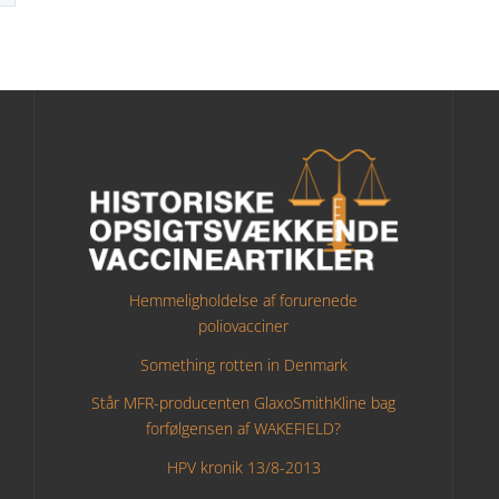
Hemmeligholdelse af forurenede
poliovacciner
Something rotten in Denmark
Står MFR-producenten GlaxoSmithKline bag
forfølgensen af WAKEFIELD?
HPV kronik 13/8-2013