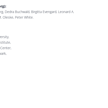
rg):
erg, Dedra Buchwald, Birgitta Evengard, Leonard A.
M. Oleske, Peter White.
ersity,
stitute,
 Center,
wark,