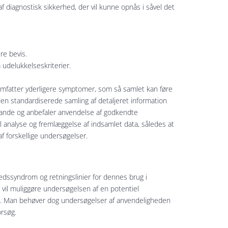
af diagnostisk sikkerhed, der vil kunne opnås i såvel det
re bevis.
 udelukkelseskriterier.
omfatter yderligere symptomer, som så samlet kan føre
en standardiserede samling af detaljeret information
stande og anbefaler anvendelse af godkendte
 analyse og fremlæggelse af indsamlet data, således at
f forskellige undersøgelser.
edssyndrom og retningslinier for dennes brug i
vil muliggøre undersøgelsen af en potentiel
. Man behøver dog undersøgelser af anvendeligheden
orsøg.