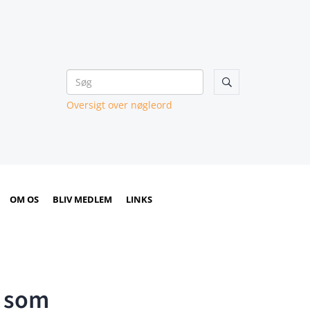

Oversigt over nøgleord
OM OS
BLIV MEDLEM
LINKS
m som