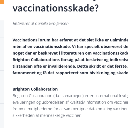
vaccinationsskade?
Refereret af Camilla Gro Jensen
VaccinationsForum har erfaret at det slet ikke er ualmin
mén af en vaccinationsskade. Vi har specielt observeret de
noget der er beskrevet i litteraturen om vaccinationssk
Brighton Collaborations forsøg på at beskrive og indkredse 
tilstanden ofte er invaliderende. Dette skridt er det før
fænomenet og få det rapporteret som bivirkning og skade
Brighton Collaboration
Brighton Collaboration (da.: samarbejde) er en international friv
evalueringen og udbredelsen af kvalitativ information om vaccin
fremme mulighederne for at sammenligne data omkring vacciners 
sikkerheden af menneskelige vacciner.