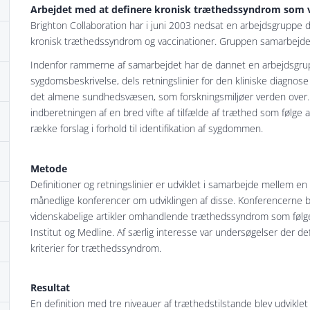
Arbejdet med at definere kronisk træthedssyndrom som 
Brighton Collaboration har i juni 2003 nedsat en arbejdsgrupp
kronisk træthedssyndrom og vaccinationer. Gruppen samarbejder 
Indenfor rammerne af samarbejdet har de dannet en arbejdsgruppe
sygdomsbeskrivelse, dels retningslinier for den kliniske diagnose
det almene sundhedsvæsen, som forskningsmiljøer verden over. Di
indberetningen af en bred vifte af tilfælde af træthed som følge a
række forslag i forhold til identifikation af sygdommen.
Metode
Definitioner og retningslinier er udviklet i samarbejde mellem e
månedlige konferencer om udviklingen af disse. Konferencerne bl
videnskabelige artikler omhandlende træthedssyndrom som følge a
Institut og Medline. Af særlig interesse var undersøgelser der d
kriterier for træthedssyndrom.
Resultat
En definition med tre niveauer af træthedstilstande blev udvikle