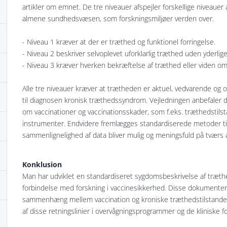
artikler om emnet. De tre niveauer afspejler forskellige niveauer 
almene sundhedsvæsen, som forskningsmiljøer verden over.
- Niveau 1 kræver at der er træthed og funktionel forringelse.
- Niveau 2 beskriver selvoplevet uforklarlig træthed uden yderlige
- Niveau 3 kræver hverken bekræftelse af træthed eller viden om
Alle tre niveauer kræver at trætheden er aktuel, vedvarende og 
til diagnosen kronisk træthedssyndrom. Vejledningen anbefaler d
om vaccinationer og vaccinationsskader, som f.eks. træthedstil
instrumenter. Endvidere fremlægges standardiserede metoder til
sammenlignelighed af data bliver mulig og meningsfuld på tværs a
Konklusion
Man har udviklet en standardiseret sygdomsbeskrivelse af træth
forbindelse med forskning i vaccinesikkerhed. Disse dokumenter 
sammenhæng mellem vaccination og kroniske træthedstilstande
af disse retningslinier i overvågningsprogrammer og de kliniske f