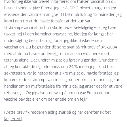
hvorfor jeg ikke var blevet informeret om hvilken vaccination du
havde i sinde at give Emma. Jeg er ALDRIG blevet spurgt om jeg
ønskede den vaccine man giver til børn på 3, 5 og 12 måneder. Jeg
kom i den tro at du havde forstået at det kun var
stivkrampevaccination hun skulle have. Selvfølgelig ville jeg have
takket nej til den kombinationsvaccine, idet jeg for længst har
undersøgt og besluttet mig for at jeg ikke ønskede den
vaccination. Du begrunder dit sene svar på mit brev af 3/9-2004
med at du nu havde undersøgt om man kan vaccinere mod
tetanus alene. Det undrer mig at du først nu gør det. Grunden til
at jeg kontaktede dig telefonisk den 24/8, inden jeg fik tid hos
sekretæren, var jo netop for at sikre mig at du havde forstået jeg
kun ønskede stivkrampevaccine.Jeg mener ikke, at denne sag kun
handler om en misforståelse fra min side. Jeg anser det for at være
ret alvorligt. Og jeg afventer svar på om du gav Emma denne
vaccine bevidst eller om der er tale om en fejl?"
(Dette brev fik moderen aldrig svar på og har derefter skiftet
læge/red.)