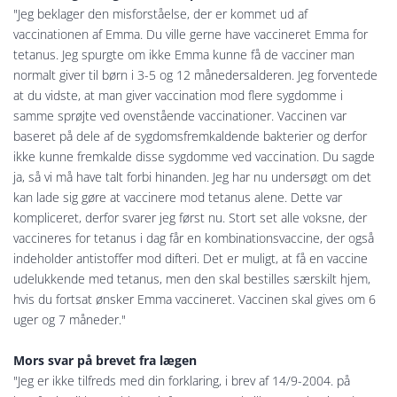
"Jeg beklager den misforståelse, der er kommet ud af
vaccinationen af Emma. Du ville gerne have vaccineret Emma for
tetanus. Jeg spurgte om ikke Emma kunne få de vacciner man
normalt giver til børn i 3-5 og 12 månedersalderen. Jeg forventede
at du vidste, at man giver vaccination mod flere sygdomme i
samme sprøjte ved ovenstående vaccinationer. Vaccinen var
baseret på dele af de sygdomsfremkaldende bakterier og derfor
ikke kunne fremkalde disse sygdomme ved vaccination. Du sagde
ja, så vi må have talt forbi hinanden. Jeg har nu undersøgt om det
kan lade sig gøre at vaccinere mod tetanus alene. Dette var
kompliceret, derfor svarer jeg først nu. Stort set alle voksne, der
vaccineres for tetanus i dag får en kombinationsvaccine, der også
indeholder antistoffer mod difteri. Det er muligt, at få en vaccine
udelukkende med tetanus, men den skal bestilles særskilt hjem,
hvis du fortsat ønsker Emma vaccineret. Vaccinen skal gives om 6
uger og 7 måneder."
Mors svar på brevet fra lægen
"Jeg er ikke tilfreds med din forklaring, i brev af 14/9-2004. på