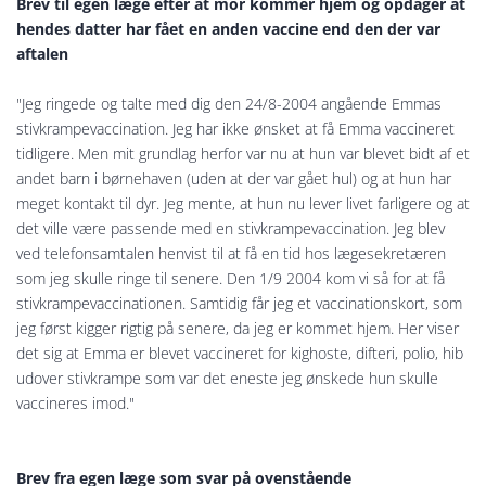
Brev til egen læge efter at mor kommer hjem og opdager at
hendes datter har fået en anden vaccine end den der var
aftalen
"Jeg ringede og talte med dig den 24/8-2004 angående Emmas
stivkrampevaccination. Jeg har ikke ønsket at få Emma vaccineret
tidligere. Men mit grundlag herfor var nu at hun var blevet bidt af et
andet barn i børnehaven (uden at der var gået hul) og at hun har
meget kontakt til dyr. Jeg mente, at hun nu lever livet farligere og at
det ville være passende med en stivkrampevaccination. Jeg blev
ved telefonsamtalen henvist til at få en tid hos lægesekretæren
som jeg skulle ringe til senere. Den 1/9 2004 kom vi så for at få
stivkrampevaccinationen. Samtidig får jeg et vaccinationskort, som
jeg først kigger rigtig på senere, da jeg er kommet hjem. Her viser
det sig at Emma er blevet vaccineret for kighoste, difteri, polio, hib
udover stivkrampe som var det eneste jeg ønskede hun skulle
vaccineres imod."
Brev fra egen læge som svar på ovenstående