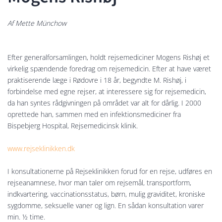
Af Mette Münchow
Efter generalforsamlingen, holdt rejsemediciner Mogens Rishøj et
virkelig spændende foredrag om rejsemedicin. Efter at have været
praktiserende læge i Rødovre i 18 år, begyndte M. Rishøj, i
forbindelse med egne rejser, at interessere sig for rejsemedicin,
da han syntes rådgivningen på området var alt for dårlig. I 2000
oprettede han, sammen med en infektionsmediciner fra
Bispebjerg Hospital, Rejsemedicinsk klinik.
www.rejseklinikken.dk
I konsultationerne på Rejseklinikken forud for en rejse, udføres en
rejseanamnese, hvor man taler om rejsemål, transportform,
indkvartering, vaccinationsstatus, børn, mulig graviditet, kroniske
sygdomme, seksuelle vaner og lign. En sådan konsultation varer
min. ½ time.