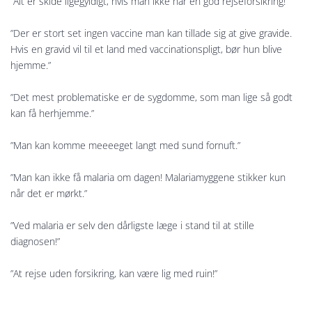
”Alt er skide ligegyldigt, hvis man ikke har en god rejseforsikring!”
”Der er stort set ingen vaccine man kan tillade sig at give gravide.
Hvis en gravid vil til et land med vaccinationspligt, bør hun blive
hjemme.”
”Det mest problematiske er de sygdomme, som man lige så godt
kan få herhjemme.”
”Man kan komme meeeeget langt med sund fornuft.”
”Man kan ikke få malaria om dagen! Malariamyggene stikker kun
når det er mørkt.”
”Ved malaria er selv den dårligste læge i stand til at stille
diagnosen!”
”At rejse uden forsikring, kan være lig med ruin!”