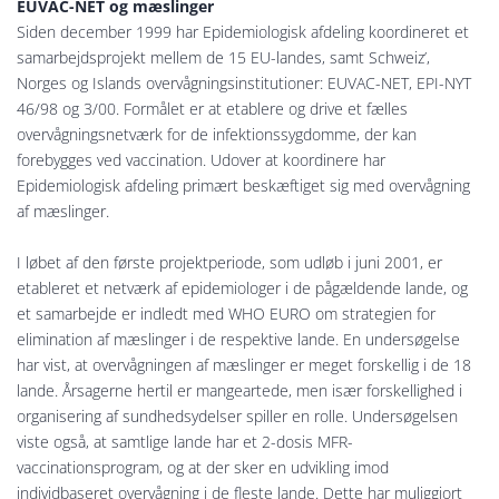
EUVAC-NET og mæslinger
Siden december 1999 har Epidemiologisk afdeling koordineret et
samarbejdsprojekt mellem de 15 EU-landes, samt Schweiz’,
Norges og Islands overvågningsinstitutioner: EUVAC-NET, EPI-NYT
46/98 og 3/00. Formålet er at etablere og drive et fælles
overvågningsnetværk for de infektionssygdomme, der kan
forebygges ved vaccination. Udover at koordinere har
Epidemiologisk afdeling primært beskæftiget sig med overvågning
af mæslinger.
I løbet af den første projektperiode, som udløb i juni 2001, er
etableret et netværk af epidemiologer i de pågældende lande, og
et samarbejde er indledt med WHO EURO om strategien for
elimination af mæslinger i de respektive lande. En undersøgelse
har vist, at overvågningen af mæslinger er meget forskellig i de 18
lande. Årsagerne hertil er mangeartede, men især forskellighed i
organisering af sundhedsydelser spiller en rolle. Undersøgelsen
viste også, at samtlige lande har et 2-dosis MFR-
vaccinationsprogram, og at der sker en udvikling imod
individbaseret overvågning i de fleste lande. Dette har muliggjort