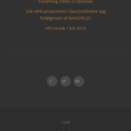
Something rotten in Denmark
Står MFR-producenten GlaxoSmithKline bag
forfølgensen af WAKEFIELD?
HPV kronik 13/8-2013
I tvivl