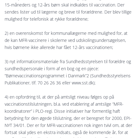
15-måneders og 12-års børn skal indkaldes til vaccination. Der
sendes lister ud til lægerne og breve til forældrene. Der blev tillige
mulighed for telefonisk at rykke forældrene;
2) en overenskomst for kommunallægerne med mulighed for, at
de kan MFR-vaccinere i skolerne ved udskolingsundersøgelsen,
hvis børnene ikke allerede har fået 12-års vaccinationen;
3) nyt informationsmateriale fra Sundhedsstyrelsen til forældre og
sundhedspersonale i form af en bog og en pjece:
”Børnevaccinationsprogrammet i Danmark”2 (Sundhedsstyrelsens
Publikationer, tlf. 70 26 26 36 eller www.sst.dk);
4) en opfordring til, at der på amtsligt niveau følges op på
vaccinationstilslutningen, bl.a. ved etablering af amtslige ”MFR-
koordinatorer” i PLO-regi. Disse initiativer har formentlig haft
betydning for den øgede tilslutning, der er beregnet for 2000, EPI-
NYT 34/01. Der er for MFR-vaccinationen nok ingen tvivl om, at der
fortsat skal ydes en ekstra indsats, også de kommende år, for at