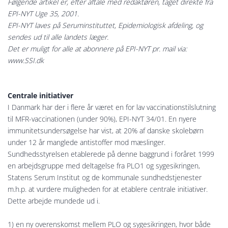
Følgende artikel er, efter aftale med redaktøren, taget direkte fra
EPI-NYT Uge 35, 2001.
EPI-NYT laves på Seruminstituttet, Epidemiologisk afdeling, og
sendes ud til alle landets læger.
Det er muligt for alle at abonnere på EPI-NYT pr. mail via:
www.SSI.dk
Centrale initiativer
I Danmark har der i flere år været en for lav vaccinationstilslutning
til MFR-vaccinationen (under 90%), EPI-NYT 34/01. En nyere
immunitetsundersøgelse har vist, at 20% af danske skolebørn
under 12 år manglede antistoffer mod mæslinger.
Sundhedsstyrelsen etablerede på denne baggrund i foråret 1999
en arbejdsgruppe med deltagelse fra PLO1 og sygesikringen,
Statens Serum Institut og de kommunale sundhedstjenester
m.h.p. at vurdere muligheden for at etablere centrale initiativer.
Dette arbejde mundede ud i.
1) en ny overenskomst mellem PLO og sygesikringen, hvor både