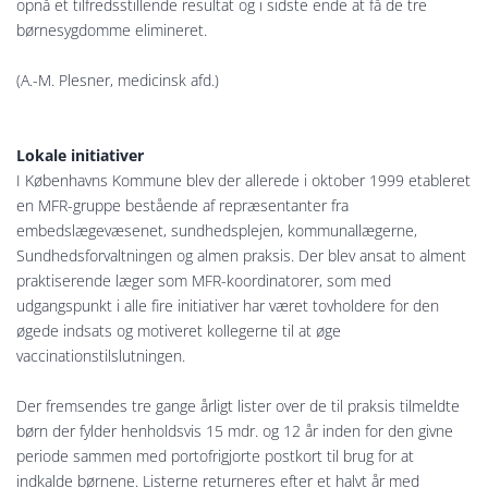
opnå et tilfredsstillende resultat og i sidste ende at få de tre
børnesygdomme elimineret.
(A.-M. Plesner, medicinsk afd.)
Lokale initiativer
I Københavns Kommune blev der allerede i oktober 1999 etableret
en MFR-gruppe bestående af repræsentanter fra
embedslægevæsenet, sundhedsplejen, kommunallægerne,
Sundhedsforvaltningen og almen praksis. Der blev ansat to alment
praktiserende læger som MFR-koordinatorer, som med
udgangspunkt i alle fire initiativer har været tovholdere for den
øgede indsats og motiveret kollegerne til at øge
vaccinationstilslutningen.
Der fremsendes tre gange årligt lister over de til praksis tilmeldte
børn der fylder henholdsvis 15 mdr. og 12 år inden for den givne
periode sammen med portofrigjorte postkort til brug for at
indkalde børnene. Listerne returneres efter et halvt år med