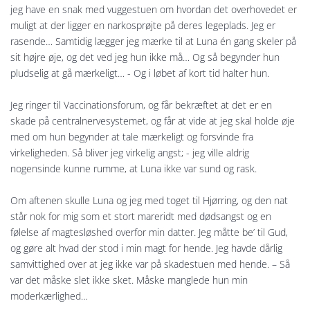
jeg have en snak med vuggestuen om hvordan det overhovedet er
muligt at der ligger en narkosprøjte på deres legeplads. Jeg er
rasende… Samtidig lægger jeg mærke til at Luna én gang skeler på
sit højre øje, og det ved jeg hun ikke må… Og så begynder hun
pludselig at gå mærkeligt… - Og i løbet af kort tid halter hun.
Jeg ringer til Vaccinationsforum, og får bekræftet at det er en
skade på centralnervesystemet, og får at vide at jeg skal holde øje
med om hun begynder at tale mærkeligt og forsvinde fra
virkeligheden. Så bliver jeg virkelig angst; - jeg ville aldrig
nogensinde kunne rumme, at Luna ikke var sund og rask.
Om aftenen skulle Luna og jeg med toget til Hjørring, og den nat
står nok for mig som et stort mareridt med dødsangst og en
følelse af magtesløshed overfor min datter. Jeg måtte be’ til Gud,
og gøre alt hvad der stod i min magt for hende. Jeg havde dårlig
samvittighed over at jeg ikke var på skadestuen med hende. – Så
var det måske slet ikke sket. Måske manglede hun min
moderkærlighed…