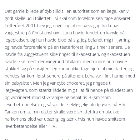
Det gamle billede af dyb tillid til en autoritet som en læge, kan vi
godt skylle ud i toilettet – vi skal som forældre selv tage ansvaret.
I efteråret 2001 blev jeg ringet op af en pædagog fra Lunas
vuggestue på Christianshavn. Luna havde fundet en kanyle på
legepladsen, og hun havde blod på sig. Jeg befandt mig i Hjørring
og havde forpremiere på en teaterforestilling 2 timer senere. De
havde fra vuggestuens side ringet til skadestuen, og skadestuen
havde ikke ment der var grund til alarm, medmindre hun havde
stukket sig på sprøjten. Jeg kunne ikke tage hjem til min datter, og
hendes far kom først senere på aftenen. Luna var i fint humør med
sin babysitter. Men jeg var dybt chokeret. Jeg ringede til
lægevagten, som stærkt rådede mig til at få hende på skadestuen
og vaccineret mod stivkrampe og hepatitis B (smitsom
leverbetændelse), og så var der selvfølgelig blodprøven på HIV.
Tanken om at min datter skulle være smittet fra en ulækker
narkomans blod var ubærlig, og tænk hvis hun havde smitsom
leverbetændelse eller HIV…