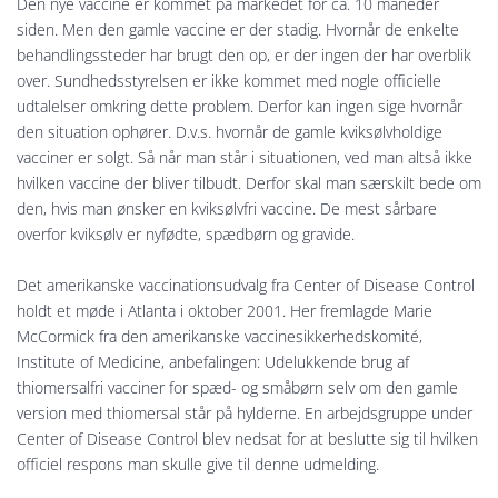
Den nye vaccine er kommet på markedet for ca. 10 måneder
siden. Men den gamle vaccine er der stadig. Hvornår de enkelte
behandlingssteder har brugt den op, er der ingen der har overblik
over. Sundhedsstyrelsen er ikke kommet med nogle officielle
udtalelser omkring dette problem. Derfor kan ingen sige hvornår
den situation ophører. D.v.s. hvornår de gamle kviksølvholdige
vacciner er solgt. Så når man står i situationen, ved man altså ikke
hvilken vaccine der bliver tilbudt. Derfor skal man særskilt bede om
den, hvis man ønsker en kviksølvfri vaccine. De mest sårbare
overfor kviksølv er nyfødte, spædbørn og gravide.
Det amerikanske vaccinationsudvalg fra Center of Disease Control
holdt et møde i Atlanta i oktober 2001. Her fremlagde Marie
McCormick fra den amerikanske vaccinesikkerhedskomité,
Institute of Medicine, anbefalingen: Udelukkende brug af
thiomersalfri vacciner for spæd- og småbørn selv om den gamle
version med thiomersal står på hylderne. En arbejdsgruppe under
Center of Disease Control blev nedsat for at beslutte sig til hvilken
officiel respons man skulle give til denne udmelding.