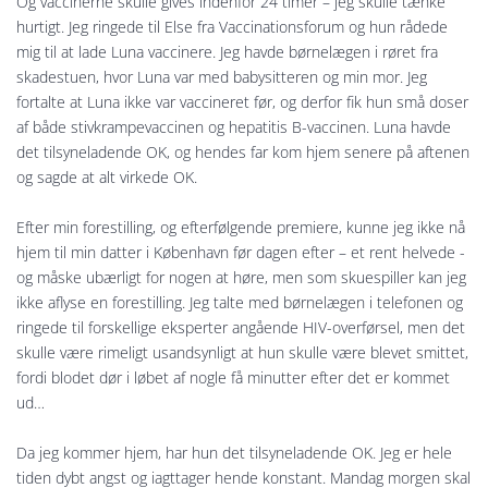
Og vaccinerne skulle gives indenfor 24 timer – jeg skulle tænke
hurtigt. Jeg ringede til Else fra Vaccinationsforum og hun rådede
mig til at lade Luna vaccinere. Jeg havde børnelægen i røret fra
skadestuen, hvor Luna var med babysitteren og min mor. Jeg
fortalte at Luna ikke var vaccineret før, og derfor fik hun små doser
af både stivkrampevaccinen og hepatitis B-vaccinen. Luna havde
det tilsyneladende OK, og hendes far kom hjem senere på aftenen
og sagde at alt virkede OK.
Efter min forestilling, og efterfølgende premiere, kunne jeg ikke nå
hjem til min datter i København før dagen efter – et rent helvede -
og måske ubærligt for nogen at høre, men som skuespiller kan jeg
ikke aflyse en forestilling. Jeg talte med børnelægen i telefonen og
ringede til forskellige eksperter angående HIV-overførsel, men det
skulle være rimeligt usandsynligt at hun skulle være blevet smittet,
fordi blodet dør i løbet af nogle få minutter efter det er kommet
ud…
Da jeg kommer hjem, har hun det tilsyneladende OK. Jeg er hele
tiden dybt angst og iagttager hende konstant. Mandag morgen skal