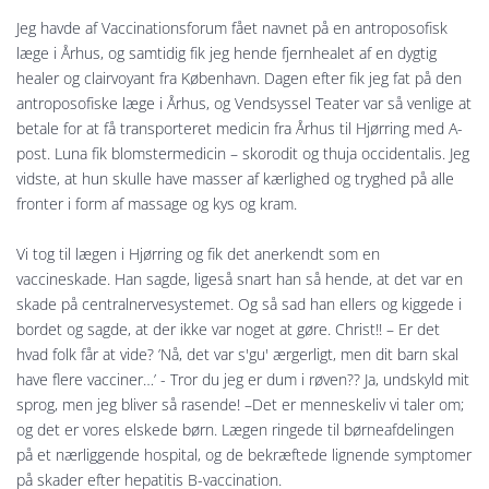
Jeg havde af Vaccinationsforum fået navnet på en antroposofisk
læge i Århus, og samtidig fik jeg hende fjernhealet af en dygtig
healer og clairvoyant fra København. Dagen efter fik jeg fat på den
antroposofiske læge i Århus, og Vendsyssel Teater var så venlige at
betale for at få transporteret medicin fra Århus til Hjørring med A-
post. Luna fik blomstermedicin – skorodit og thuja occidentalis. Jeg
vidste, at hun skulle have masser af kærlighed og tryghed på alle
fronter i form af massage og kys og kram.
Vi tog til lægen i Hjørring og fik det anerkendt som en
vaccineskade. Han sagde, ligeså snart han så hende, at det var en
skade på centralnervesystemet. Og så sad han ellers og kiggede i
bordet og sagde, at der ikke var noget at gøre. Christ!! – Er det
hvad folk får at vide? ’Nå, det var s'gu' ærgerligt, men dit barn skal
have flere vacciner…’ - Tror du jeg er dum i røven?? Ja, undskyld mit
sprog, men jeg bliver så rasende! –Det er menneskeliv vi taler om;
og det er vores elskede børn. Lægen ringede til børneafdelingen
på et nærliggende hospital, og de bekræftede lignende symptomer
på skader efter hepatitis B-vaccination.