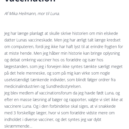
Af Mika Heilmann, mor til Luna.
Jeg har længe planlagt at skulle skrive historien om min elskede
datter Lunas vaccineskade. Men jeg har ærligt talt længe kredset
om computeren, fordi jeg ikke har haft lyst til at erindre frygten for
at miste hende. Men jeg håber min historie kan bringe oplysning
og debat omkring vacciner hos os forældre og især hos
lægestanden, som jeg i forvejen ikke syntes tænkte særligt meget
på det hele menneske, og som på mig kan virke som nogle
uselvstændigt tænkende individer, som blindt følger ordrer fra
medicinalindustrien og Sundhedsstyrelsen.
Jeg blev medlem af vaccinationsforum da jeg havde født Luna, og
efter en masse læsning af bøger og rapporter, valgte vi slet ikke at
vaccinere Luna. Og i den forbindelse skal siges, at vi snakkede
med 3 forskellige læger, hvor vi som forældre vidste mere om
indholdet i diverse vacciner, og det syntes jeg var dybt
skræmmende…